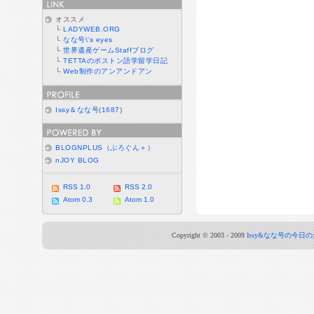
オススメ
└
LADYWEB.ORG
└
なな号\'s eyes
└
世界遺産ゲームStaffブログ
└
TETTAのボストン語学留学日記
└
Web制作のアンアンドアン
Issy＆なな号
(
1687
)
BLOGNPLUS（ぶろぐん＋）
nJOY BLOG
RSS 1.0
RSS 2.0
Atom 0.3
Atom 1.0
Copyright © 2003 - 2009
Issy&なな号の今日