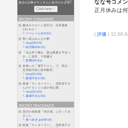
なな号コメ
過去の記事がランダムに表示されます。
正月休みは
横浜のクルーン投手が、日本最速
161キロ！
|
評価
| 12:00 
└
ツーシーム(03/22)
青い花はみんなの夢
└
Issy(08/15)
└
絵付師(08/13)
「夫は外で働き、妻は家庭を守るべ
き」に反対、５割越す
└
世間(05/31)
首相への「漢字テスト」で、民主・
石井副代表に批判殺到
└
Issy(01/28)
└
蒼硝子(01/28)
映画『ヤッターマン』、深田恭子さ
んのドロンジョ姿が初公開
└
Issy(01/20)
└
蒼硝子(01/19)
深沢の焼肉屋『米沢屋』に行ってき
ました
└
食べ歩き.jp(09/19)
映画『ヤッターマン』、深田恭子さ