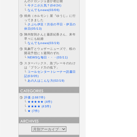
んのドロンジョ姿が初公開
└
今ナニが人気？(04/24)
└
なんでもnews(03/06)
焼肉（ホルモン）屋『ゆうじ』に行
ってきました
└
さぷら伊豆！渋谷の平日・伊豆の
休日(05/13)
陣内智則さんと藤原紀香さん、来年
早々にも結婚
└
なんでもnews(03/19)
気象庁とウェザーニューズで、桜の
開花予想に１週間のずれ
└
NEWSな毎日・・・(03/11)
スターバックス、急ブレーキのわけ
は「ブランド力の低下」
└
コールセンタートレーナー読書日
記(03/05)
└
あの人はこんな方(02/19)
評価 (1687件)
└
★★★★★ (4件)
└
★★★★ (43件)
└
★ (7件)