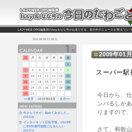
LADYWEB.ORG編集部のIssy＆なな号がお送りする、世の中のニュースを“斬る”と
2009年01月
日
月
火
水
木
金
土
1
2
3
4
5
6
7
8
スーパー駅
9
10
11
12
13
14
15
16
17
18
19
20
21
22
23
24
25
26
27
28
29
30
31
今日から、
<<前月
2026年08月
次月>>
ンバるしか
りますので
今さらですが、始めてみました…
(02/23)
インターネット広告市場、2013年
に8500億円規模になるらしい
さて、和歌
(01/27)