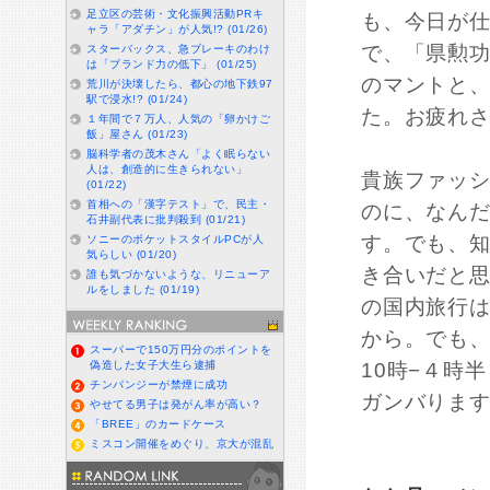
足立区の芸術・文化振興活動PRキ
も、今日が
ャラ「アダチン」が人気!? (01/26)
で、「県勲
スターバックス、急ブレーキのわけ
は「ブランド力の低下」 (01/25)
のマントと
荒川が決壊したら、都心の地下鉄97
駅で浸水!? (01/24)
た。お疲れ
１年間で７万人、人気の「卵かけご
飯」屋さん (01/23)
脳科学者の茂木さん「よく眠らない
人は、創造的に生きられない」
貴族ファッ
(01/22)
首相への「漢字テスト」で、民主・
のに、なん
石井副代表に批判殺到 (01/21)
す。でも、知
ソニーのポケットスタイルPCが人
気らしい (01/20)
き合いだと
誰も気づかないような、リニューア
ルをしました (01/19)
の国内旅行
から。でも、
スーパーで150万円分のポイントを
偽造した女子大生ら逮捕
10時−４時
チンパンジーが禁煙に成功
ガンバりま
やせてる男子は発がん率が高い？
「BREE」のカードケース
ミスコン開催をめぐり、京大が混乱