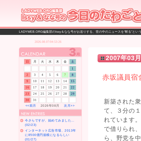
LADYWEB.ORG編集部のIssy＆なな号がお送りする、世の中のニュースを“斬る”と
2007年03月
日
月
火
水
木
金
土
1
2
3
4
5
6
7
8
赤坂議員宿
9
10
11
12
13
14
15
16
17
18
19
20
21
22
23
24
25
26
27
28
29
30
31
新築された
<<前月
2026年08月
次月>>
て、３分の
れています。
今さらですが、始めてみました…
(02/23)
で借りられ
インターネット広告市場、2013年
に8500億円規模になるらしい
ら、野党を
(01/27)