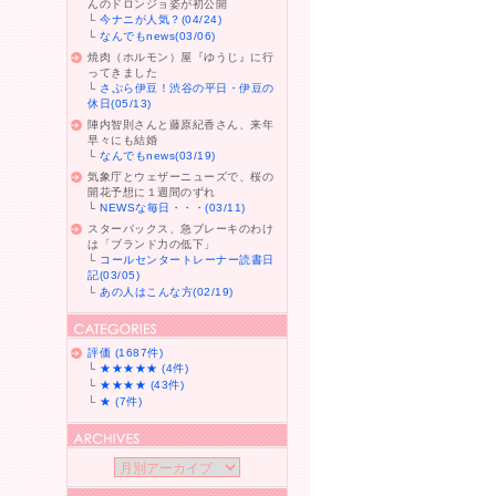
んのドロンジョ姿が初公開
└
今ナニが人気？(04/24)
└
なんでもnews(03/06)
焼肉（ホルモン）屋『ゆうじ』に行
ってきました
└
さぷら伊豆！渋谷の平日・伊豆の
休日(05/13)
陣内智則さんと藤原紀香さん、来年
早々にも結婚
└
なんでもnews(03/19)
気象庁とウェザーニューズで、桜の
開花予想に１週間のずれ
└
NEWSな毎日・・・(03/11)
スターバックス、急ブレーキのわけ
は「ブランド力の低下」
└
コールセンタートレーナー読書日
記(03/05)
└
あの人はこんな方(02/19)
評価 (1687件)
└
★★★★★ (4件)
└
★★★★ (43件)
└
★ (7件)