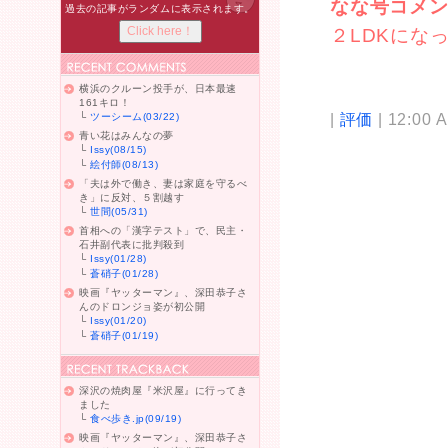
なな号コメ
過去の記事がランダムに表示されます。
２LDKにな
横浜のクルーン投手が、日本最速
161キロ！
|
評価
| 12:00 
└
ツーシーム(03/22)
青い花はみんなの夢
└
Issy(08/15)
└
絵付師(08/13)
「夫は外で働き、妻は家庭を守るべ
き」に反対、５割越す
└
世間(05/31)
首相への「漢字テスト」で、民主・
石井副代表に批判殺到
└
Issy(01/28)
└
蒼硝子(01/28)
映画『ヤッターマン』、深田恭子さ
んのドロンジョ姿が初公開
└
Issy(01/20)
└
蒼硝子(01/19)
深沢の焼肉屋『米沢屋』に行ってき
ました
└
食べ歩き.jp(09/19)
映画『ヤッターマン』、深田恭子さ