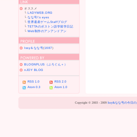
オススメ
└
LADYWEB.ORG
└
なな号\'s eyes
└
世界遺産ゲームStaffブログ
└
TETTAのボストン語学留学日記
└
Web制作のアンアンドアン
Issy＆なな号
(
1687
)
BLOGNPLUS（ぶろぐん＋）
nJOY BLOG
RSS 1.0
RSS 2.0
Atom 0.3
Atom 1.0
Copyright © 2003 - 2009
Issy&なな号の今日