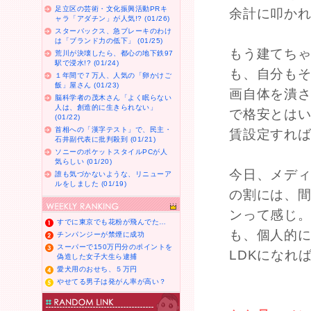
足立区の芸術・文化振興活動PRキ
余計に叩か
ャラ「アダチン」が人気!? (01/26)
スターバックス、急ブレーキのわけ
は「ブランド力の低下」 (01/25)
もう建てち
荒川が決壊したら、都心の地下鉄97
駅で浸水!? (01/24)
も、自分も
１年間で７万人、人気の「卵かけご
飯」屋さん (01/23)
画自体を潰
脳科学者の茂木さん「よく眠らない
人は、創造的に生きられない」
で格安とは
(01/22)
首相への「漢字テスト」で、民主・
賃設定すれ
石井副代表に批判殺到 (01/21)
ソニーのポケットスタイルPCが人
気らしい (01/20)
今日、メデ
誰も気づかないような、リニューア
ルをしました (01/19)
の割には、
ンって感じ
すでに東京でも花粉が飛んでた…
も、個人的
チンパンジーが禁煙に成功
スーパーで150万円分のポイントを
LDKになれ
偽造した女子大生ら逮捕
愛犬用のおせち、５万円
やせてる男子は発がん率が高い？