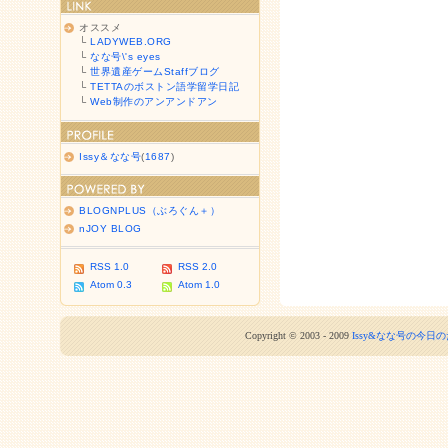
オススメ
└
LADYWEB.ORG
└
なな号\'s eyes
└
世界遺産ゲームStaffブログ
└
TETTAのボストン語学留学日記
└
Web制作のアンアンドアン
Issy＆なな号
(
1687
)
BLOGNPLUS（ぶろぐん＋）
nJOY BLOG
RSS 1.0
RSS 2.0
Atom 0.3
Atom 1.0
Copyright © 2003 - 2009
Issy&なな号の今日