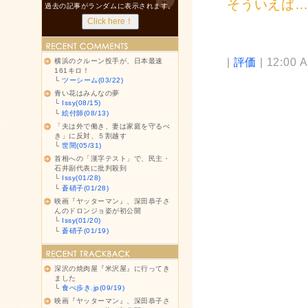
そういえば
過去の記事がランダムに表示されます。
|
評価
| 12:00 
横浜のクルーン投手が、日本最速
161キロ！
└
ツーシーム(03/22)
青い花はみんなの夢
└
Issy(08/15)
└
絵付師(08/13)
「夫は外で働き、妻は家庭を守るべ
き」に反対、５割越す
└
世間(05/31)
首相への「漢字テスト」で、民主・
石井副代表に批判殺到
└
Issy(01/28)
└
蒼硝子(01/28)
映画『ヤッターマン』、深田恭子さ
んのドロンジョ姿が初公開
└
Issy(01/20)
└
蒼硝子(01/19)
深沢の焼肉屋『米沢屋』に行ってき
ました
└
食べ歩き.jp(09/19)
映画『ヤッターマン』、深田恭子さ