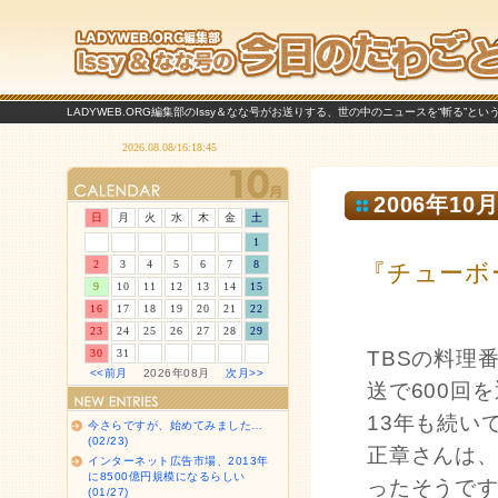
LADYWEB.ORG編集部のIssy＆なな号がお送りする、世の中のニュースを“斬る”と
2006年10月
日
月
火
水
木
金
土
1
2
3
4
5
6
7
8
『チューボ
9
10
11
12
13
14
15
16
17
18
19
20
21
22
23
24
25
26
27
28
29
30
31
TBSの料理
<<前月
2026年08月
次月>>
送で600回
13年も続い
今さらですが、始めてみました…
(02/23)
正章さんは
インターネット広告市場、2013年
に8500億円規模になるらしい
ったそうで
(01/27)