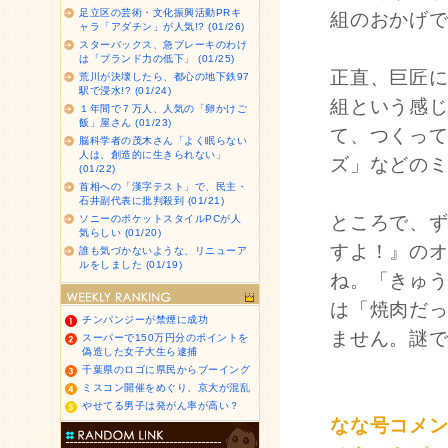
足立区の芸術・文化振興活動PRキ
組のおかげ
ャラ「アダチン」が人気!? (01/26)
スターバックス、急ブレーキのわけ
は「ブランド力の低下」 (01/25)
正直、巨匠
荒川が決壊したら、都心の地下鉄97
駅で浸水!? (01/24)
組という感
１年間で７万人、人気の「卵かけご
飯」屋さん (01/23)
て、つくっ
脳科学者の茂木さん「よく眠らない
人は、創造的に生きられない」
ズ」などの
(01/22)
首相への「漢字テスト」で、民主・
石井副代表に批判殺到 (01/21)
ところで、
ソニーのポケットスタイルPCが人
気らしい (01/20)
すよ！』の
誰も気づかないような、リニューア
ルをしました (01/19)
ね。「きゅう
は「焼肉だ
チンパンジーが禁煙に成功
ません。謎
スーパーで150万円分のポイントを
偽造した女子大生ら逮捕
千葉県のロゴに県民からブーイング
ミスコン開催をめぐり、京大が混乱
やせてる男子は発がん率が高い？
なな号コメ