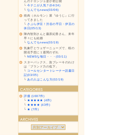
んのドロンジョ姿が初公開
└
今ナニが人気？(04/24)
└
なんでもnews(03/06)
焼肉（ホルモン）屋『ゆうじ』に行
ってきました
└
さぷら伊豆！渋谷の平日・伊豆の
休日(05/13)
陣内智則さんと藤原紀香さん、来年
早々にも結婚
└
なんでもnews(03/19)
気象庁とウェザーニューズで、桜の
開花予想に１週間のずれ
└
NEWSな毎日・・・(03/11)
スターバックス、急ブレーキのわけ
は「ブランド力の低下」
└
コールセンタートレーナー読書日
記(03/05)
└
あの人はこんな方(02/19)
評価 (1687件)
└
★★★★★ (4件)
└
★★★★ (43件)
└
★ (7件)