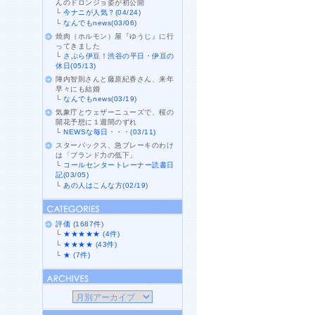
んのドロンジョ姿が初公開
└
今ナニが人気？(04/24)
└
なんでもnews(03/06)
焼肉（ホルモン）屋『ゆうじ』に行
ってきました
└
さぷら伊豆！渋谷の平日・伊豆の
休日(05/13)
陣内智則さんと藤原紀香さん、来年
早々にも結婚
└
なんでもnews(03/19)
気象庁とウェザーニューズで、桜の
開花予想に１週間のずれ
└
NEWSな毎日・・・(03/11)
スターバックス、急ブレーキのわけ
は「ブランド力の低下」
└
コールセンタートレーナー読書日
記(03/05)
└
あの人はこんな方(02/19)
評価 (1687件)
└
★★★★★ (4件)
└
★★★★ (43件)
└
★ (7件)