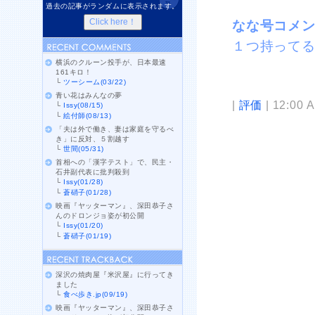
過去の記事がランダムに表示されます。
なな号コメ
１つ持って
横浜のクルーン投手が、日本最速
161キロ！
└
ツーシーム(03/22)
青い花はみんなの夢
|
評価
| 12:00 
└
Issy(08/15)
└
絵付師(08/13)
「夫は外で働き、妻は家庭を守るべ
き」に反対、５割越す
└
世間(05/31)
首相への「漢字テスト」で、民主・
石井副代表に批判殺到
└
Issy(01/28)
└
蒼硝子(01/28)
映画『ヤッターマン』、深田恭子さ
んのドロンジョ姿が初公開
└
Issy(01/20)
└
蒼硝子(01/19)
深沢の焼肉屋『米沢屋』に行ってき
ました
└
食べ歩き.jp(09/19)
映画『ヤッターマン』、深田恭子さ