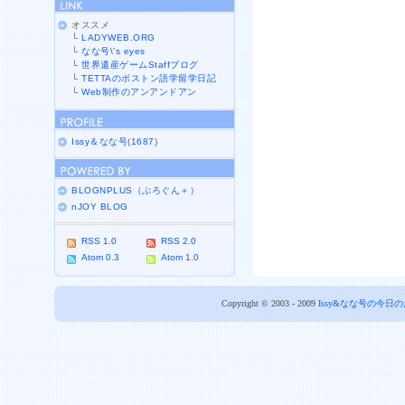
オススメ
└
LADYWEB.ORG
└
なな号\'s eyes
└
世界遺産ゲームStaffブログ
└
TETTAのボストン語学留学日記
└
Web制作のアンアンドアン
Issy＆なな号
(
1687
)
BLOGNPLUS（ぶろぐん＋）
nJOY BLOG
RSS 1.0
RSS 2.0
Atom 0.3
Atom 1.0
Copyright © 2003 - 2009
Issy&なな号の今日