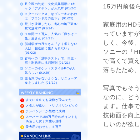
足立区の芸術・文化振興活動PRキ
15万円前後
ャラ「アダチン」が人気!? (01/26)
スターバックス、急ブレーキのわけ
は「ブランド力の低下」 (01/25)
家庭用のHD
荒川が決壊したら、都心の地下鉄97
駅で浸水!? (01/24)
っています
１年間で７万人、人気の「卵かけご
飯」屋さん (01/23)
しく、今後、
脳科学者の茂木さん「よく眠らない
人は、創造的に生きられない」
ソニーの「H
(01/22)
首相への「漢字テスト」で、民主・
で高くて買
石井副代表に批判殺到 (01/21)
ソニーのポケットスタイルPCが人
落ちたため
気らしい (01/20)
誰も気づかないような、リニューア
ルをしました (01/19)
写真でもそ
なのに、ど
すでに東京でも花粉が飛んでた…
ます。仕事
メダルが遠い、トリノオリンピック
チンパンジーが禁煙に成功
技術面を向
スーパーで150万円分のポイントを
偽造した女子大生ら逮捕
しいのが欲
愛犬用のおせち、５万円