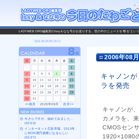
LADYWEB.ORG編集部のIssy＆なな号がお送りする、世の中のニュースを“斬る”と
2006年08月
日
月
火
水
木
金
土
1
2
3
4
5
6
7
8
キャノンが
9
10
11
12
13
14
15
ラを発売
16
17
18
19
20
21
22
23
24
25
26
27
28
29
30
31
<<前月
2026年08月
次月>>
キャノンが、
カメラを、
今さらですが、始めてみました…
(02/23)
CMOSセン
インターネット広告市場、2013年
に8500億円規模になるらしい
1920×1
(01/27)