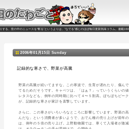
がお送りする、世の中のニュースを“斬る”というよりは、“なでる”感じのほぼ毎日更新気味コラム。連載16
2006年01月15日 Sunday
記録的な寒さで、野菜が高騰
野菜の高騰が続いてますな。この寒波で、生育が遅れたり、傷ん
てるためだそうです。キャベツは、「はぁ？」っていうくらいの
レタスなども、例年の同時期に比べて４〜５割高。ぼちぼちピー
が、記録的な寒さが家計を直撃しています。
さらに、この寒さがいろいろなところに影響しています。野菜の
んだな」という消費者が多いようで、おでん種の売り上げが前年の1
は、例年の５倍の売り上げ。上野動物園では、寒くて入場者が激
は、オラウータンの手が霜焼けで、公開中止。