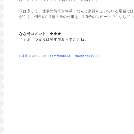
僕は寒くて、仕事の能率が半減…なんて余裕をこいている場合で
がらも、例年の1.5倍の量の仕事を、1.5倍のスピードでこなして
なな号コメント ★★★
じゃあ、つまりは平年並みってことね。
|
評価
| 12:00 AM |
comments (2)
|
trackback (0)
|