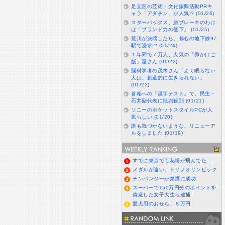
足立区の芸術・文化振興活動PRキ
ャラ「アダチン」が人気!? (01/26)
スターバックス、急ブレーキのわけ
は「ブランド力の低下」 (01/25)
荒川が決壊したら、都心の地下鉄97
駅で浸水!? (01/24)
１年間で７万人、人気の「卵かけご
飯」屋さん (01/23)
脳科学者の茂木さん「よく眠らない
人は、創造的に生きられない」
(01/22)
首相への「漢字テスト」で、民主・
石井副代表に批判殺到 (01/21)
ソニーのポケットスタイルPCが人
気らしい (01/20)
誰も気づかないような、リニューア
ルをしました (01/19)
すでに東京でも花粉が飛んでた…
メダルが遠い、トリノオリンピック
チンパンジーが禁煙に成功
スーパーで150万円分のポイントを
偽造した女子大生ら逮捕
愛犬用のおせち、５万円