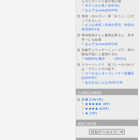
んのドロンジョ姿が初公開
└
今ナニが人気？(04/24)
└
なんでもnews(03/06)
焼肉（ホルモン）屋『ゆうじ』に行
ってきました
└
さぷら伊豆！渋谷の平日・伊豆の
休日(05/13)
陣内智則さんと藤原紀香さん、来年
早々にも結婚
└
なんでもnews(03/19)
気象庁とウェザーニューズで、桜の
開花予想に１週間のずれ
└
NEWSな毎日・・・(03/11)
スターバックス、急ブレーキのわけ
は「ブランド力の低下」
└
コールセンタートレーナー読書日
記(03/05)
└
あの人はこんな方(02/19)
評価 (1687件)
└
★★★★★ (4件)
└
★★★★ (43件)
└
★ (7件)