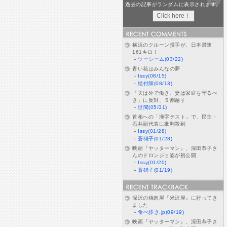
過去の記事がランダムに表示されます。
横浜のクルーン投手が、日本最速
161キロ！
└
ツーシーム(03/22)
青い花はみんなの夢
└
Issy(08/15)
└
絵付師(08/13)
「夫は外で働き、妻は家庭を守るべ
き」に反対、５割越す
└
世間(05/31)
首相への「漢字テスト」で、民主・
石井副代表に批判殺到
└
Issy(01/28)
└
蒼硝子(01/28)
映画『ヤッターマン』、深田恭子さ
んのドロンジョ姿が初公開
└
Issy(01/20)
└
蒼硝子(01/19)
深沢の焼肉屋『米沢屋』に行ってき
ました
└
食べ歩き.jp(09/19)
映画『ヤッターマン』、深田恭子さ