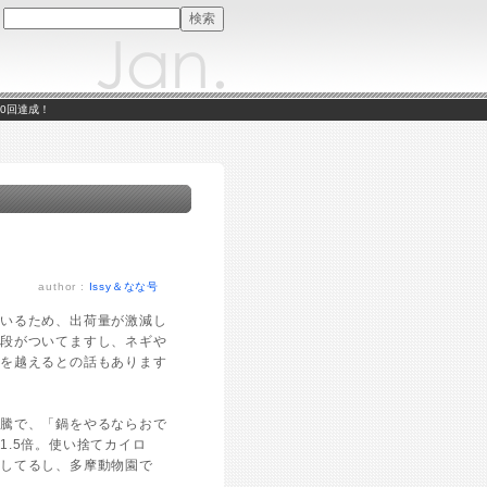
00回達成！
author :
Issy＆なな号
でいるため、出荷量が激減し
値段がついてますし、ネギや
クを越えるとの話もあります
高騰で、「鍋をやるならおで
.5倍。使い捨てカイロ
減してるし、多摩動物園で