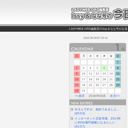
LADYWEB.ORG編集部のIssy＆なな号
日
月
火
水
木
金
土
1
2
3
4
5
6
7
8
9
10
11
12
13
14
15
16
17
18
19
20
21
22
23
24
25
26
27
28
29
30
31
<<前月
2026年08月
次月>>
今さらですが、始めてみました…
(02/23)
インターネット広告市場、2013年
に8500億円規模になるらしい
(01/27)