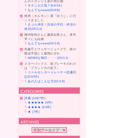
んのドロンジョ姿が初公開
└
今ナニが人気？(04/24)
└
なんでもnews(03/06)
焼肉（ホルモン）屋『ゆうじ』に行
ってきました
└
さぷら伊豆！渋谷の平日・伊豆の
休日(05/13)
陣内智則さんと藤原紀香さん、来年
早々にも結婚
└
なんでもnews(03/19)
気象庁とウェザーニューズで、桜の
開花予想に１週間のずれ
└
NEWSな毎日・・・(03/11)
スターバックス、急ブレーキのわけ
は「ブランド力の低下」
└
コールセンタートレーナー読書日
記(03/05)
└
あの人はこんな方(02/19)
評価 (1687件)
└
★★★★★ (4件)
└
★★★★ (43件)
└
★ (7件)