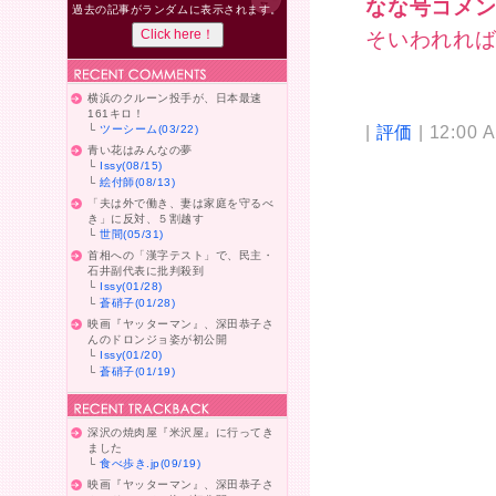
なな号コメ
過去の記事がランダムに表示されます。
そいわれれ
横浜のクルーン投手が、日本最速
161キロ！
|
評価
| 12:00 
└
ツーシーム(03/22)
青い花はみんなの夢
└
Issy(08/15)
└
絵付師(08/13)
「夫は外で働き、妻は家庭を守るべ
き」に反対、５割越す
└
世間(05/31)
首相への「漢字テスト」で、民主・
石井副代表に批判殺到
└
Issy(01/28)
└
蒼硝子(01/28)
映画『ヤッターマン』、深田恭子さ
んのドロンジョ姿が初公開
└
Issy(01/20)
└
蒼硝子(01/19)
深沢の焼肉屋『米沢屋』に行ってき
ました
└
食べ歩き.jp(09/19)
映画『ヤッターマン』、深田恭子さ