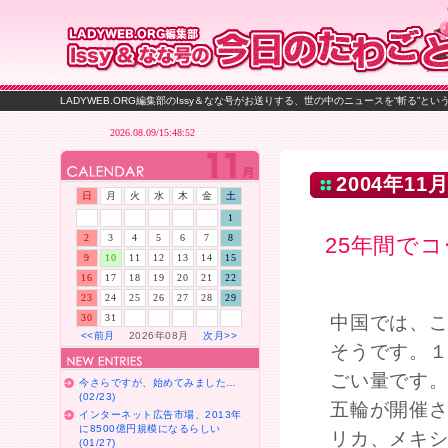
LADYWEB.ORG編集部のIssy＆なな号がお送りする、世の中のニュースを“斬る”と
2004年11月
日
月
火
水
木
金
土
1
2
3
4
5
6
7
8
25年間でコ
9
10
11
12
13
14
15
16
17
18
19
20
21
22
23
24
25
26
27
28
29
30
31
中国では、こ
<<前月
2026年08月
次月>>
そうです。１
ごい量です
今さらですが、始めてみました…
(02/23)
五輪が開催さ
インターネット広告市場、2013年
に8500億円規模になるらしい
リカ、メキ
(01/27)