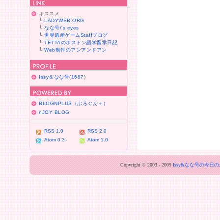
オススメ
└
LADYWEB.ORG
└
なな号\'s eyes
└
世界遺産ゲームStaffブログ
└
TETTAのボストン語学留学日記
└
Web制作のアンアンドアン
Issy＆なな号
(
1687
)
BLOGNPLUS（ぶろぐん＋）
nJOY BLOG
RSS 1.0
RSS 2.0
Atom 0.3
Atom 1.0
Copyright © 2003 - 2009
Issy&なな号の今日