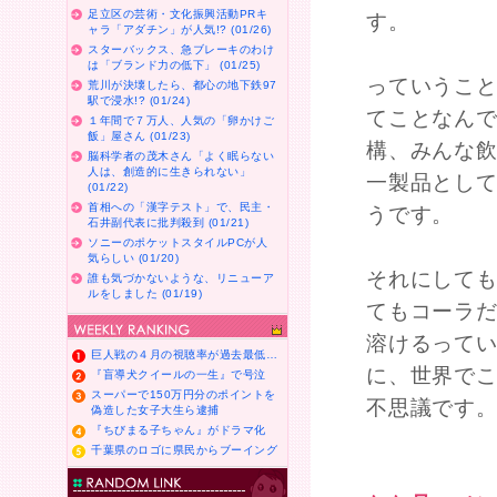
足立区の芸術・文化振興活動PRキ
す。
ャラ「アダチン」が人気!? (01/26)
スターバックス、急ブレーキのわけ
は「ブランド力の低下」 (01/25)
っていうこ
荒川が決壊したら、都心の地下鉄97
駅で浸水!? (01/24)
てことなん
１年間で７万人、人気の「卵かけご
飯」屋さん (01/23)
構、みんな
脳科学者の茂木さん「よく眠らない
人は、創造的に生きられない」
一製品とし
(01/22)
首相への「漢字テスト」で、民主・
うです。
石井副代表に批判殺到 (01/21)
ソニーのポケットスタイルPCが人
気らしい (01/20)
それにして
誰も気づかないような、リニューア
ルをしました (01/19)
てもコーラ
溶けるって
巨人戦の４月の視聴率が過去最低…
に、世界で
『盲導犬クイールの一生』で号泣
スーパーで150万円分のポイントを
不思議です
偽造した女子大生ら逮捕
『ちびまる子ちゃん』がドラマ化
千葉県のロゴに県民からブーイング