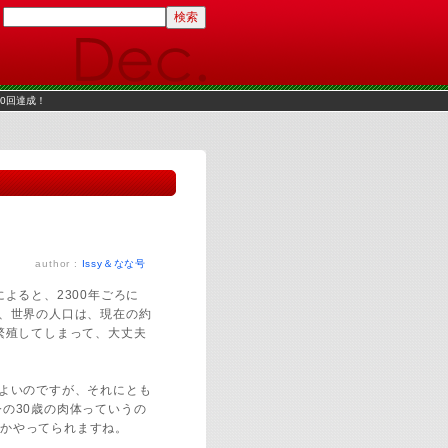
00回達成！
author :
Issy＆なな号
よると、2300年ごろに
に、世界の人口は、現在の約
繁殖してしまって、大丈夫
はよいのですが、それにとも
の30歳の肉体っていうの
かやってられますね。