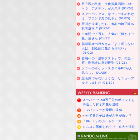
足立区の芸術・文化振興活動PRキ
ャラ「アダチン」が人気!? (01/26)
スターバックス、急ブレーキのわけ
は「ブランド力の低下」 (01/25)
荒川が決壊したら、都心の地下鉄97
駅で浸水!? (01/24)
１年間で７万人、人気の「卵かけご
飯」屋さん (01/23)
脳科学者の茂木さん「よく眠らない
人は、創造的に生きられない」
(01/22)
首相への「漢字テスト」で、民主・
石井副代表に批判殺到 (01/21)
ソニーのポケットスタイルPCが人
気らしい (01/20)
誰も気づかないような、リニューア
ルをしました (01/19)
スーパーで150万円分のポイントを
偽造した女子大生ら逮捕
チンパンジーが禁煙に成功
やせてる男子は発がん率が高い？
「BREE」のカードケース
ミスコン開催をめぐり、京大が混乱