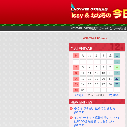
LADYWEB.ORG編集部のIssy＆なな号
日
月
火
水
木
金
土
1
2
3
4
5
6
7
8
9
10
11
12
13
14
15
16
17
18
19
20
21
22
23
24
25
26
27
28
29
30
31
<<前月
2026年08月
次月>>
今さらですが、始めてみました…
(02/23)
インターネット広告市場、2013年
に8500億円規模になるらしい
(01/27)