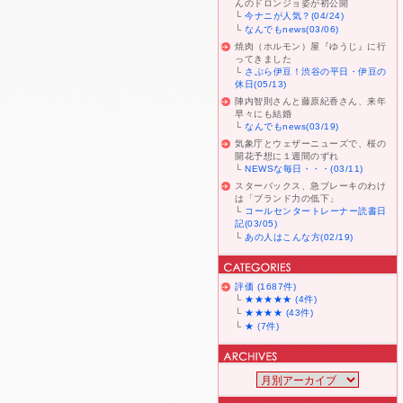
んのドロンジョ姿が初公開
└
今ナニが人気？(04/24)
└
なんでもnews(03/06)
焼肉（ホルモン）屋『ゆうじ』に行
ってきました
└
さぷら伊豆！渋谷の平日・伊豆の
休日(05/13)
陣内智則さんと藤原紀香さん、来年
早々にも結婚
└
なんでもnews(03/19)
気象庁とウェザーニューズで、桜の
開花予想に１週間のずれ
└
NEWSな毎日・・・(03/11)
スターバックス、急ブレーキのわけ
は「ブランド力の低下」
└
コールセンタートレーナー読書日
記(03/05)
└
あの人はこんな方(02/19)
評価 (1687件)
└
★★★★★ (4件)
└
★★★★ (43件)
└
★ (7件)