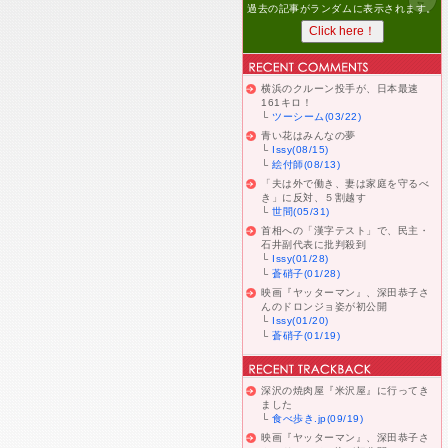
過去の記事がランダムに表示されます。
横浜のクルーン投手が、日本最速
161キロ！
└
ツーシーム(03/22)
青い花はみんなの夢
└
Issy(08/15)
└
絵付師(08/13)
「夫は外で働き、妻は家庭を守るべ
き」に反対、５割越す
└
世間(05/31)
首相への「漢字テスト」で、民主・
石井副代表に批判殺到
└
Issy(01/28)
└
蒼硝子(01/28)
映画『ヤッターマン』、深田恭子さ
んのドロンジョ姿が初公開
└
Issy(01/20)
└
蒼硝子(01/19)
深沢の焼肉屋『米沢屋』に行ってき
ました
└
食べ歩き.jp(09/19)
映画『ヤッターマン』、深田恭子さ