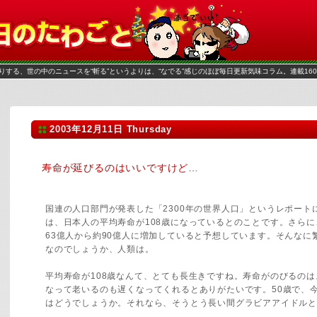
がお送りする、世の中のニュースを“斬る”というよりは、“なでる”感じのほぼ毎日更新気味コラム。連載16
2003年12月11日 Thursday
寿命が延びるのはいいですけど…
国連の人口部門が発表した「2300年の世界人口」というレポートに
は、日本人の平均寿命が108歳になっているとのことです。さら
63億人から約90億人に増加していると予想しています。そんなに
なのでしょうか、人類は。
平均寿命が108歳なんて、とても長生きですね。寿命がのびるの
なって老いるのも遅くなってくれるとありがたいです。50歳で、今
はどうでしょうか。それなら、そうとう長い間グラビアアイドルと