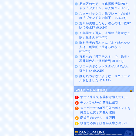
足立区の芸術・文化振興活動PRキ
ャラ「アダチン」が人気!? (01/26)
スターバックス、急ブレーキのわけ
は「ブランド力の低下」 (01/25)
荒川が決壊したら、都心の地下鉄97
駅で浸水!? (01/24)
１年間で７万人、人気の「卵かけご
飯」屋さん (01/23)
脳科学者の茂木さん「よく眠らない
人は、創造的に生きられない」
(01/22)
首相への「漢字テスト」で、民主・
石井副代表に批判殺到 (01/21)
ソニーのポケットスタイルPCが人
気らしい (01/20)
誰も気づかないような、リニューア
ルをしました (01/19)
すでに東京でも花粉が飛んでた…
チンパンジーが禁煙に成功
スーパーで150万円分のポイントを
偽造した女子大生ら逮捕
愛犬用のおせち、５万円
やせてる男子は発がん率が高い？