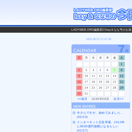
LADYWEB.ORG編集部のIssy＆なな号
日
月
火
水
木
金
土
1
2
3
4
5
6
7
8
9
10
11
12
13
14
15
16
17
18
19
20
21
22
23
24
25
26
27
28
29
30
31
<<前月
2026年08月
次月>>
今さらですが、始めてみました…
(02/23)
インターネット広告市場、2013年
に8500億円規模になるらしい
(01/27)