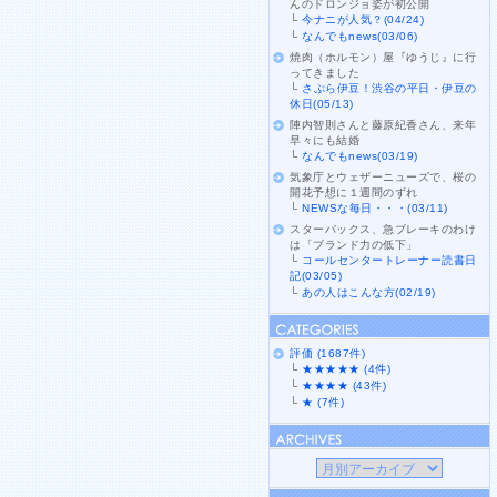
んのドロンジョ姿が初公開
└
今ナニが人気？(04/24)
└
なんでもnews(03/06)
焼肉（ホルモン）屋『ゆうじ』に行
ってきました
└
さぷら伊豆！渋谷の平日・伊豆の
休日(05/13)
陣内智則さんと藤原紀香さん、来年
早々にも結婚
└
なんでもnews(03/19)
気象庁とウェザーニューズで、桜の
開花予想に１週間のずれ
└
NEWSな毎日・・・(03/11)
スターバックス、急ブレーキのわけ
は「ブランド力の低下」
└
コールセンタートレーナー読書日
記(03/05)
└
あの人はこんな方(02/19)
評価 (1687件)
└
★★★★★ (4件)
└
★★★★ (43件)
└
★ (7件)