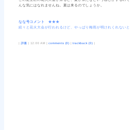
んな気にはなれませんね。夏は来るのでしょうか。
なな号コメント ★★★
続々と花火大会が行われるけど、やっぱり梅雨が明けれくれないと
|
評価
| 12:00 AM |
comments (0)
|
trackback (0)
|