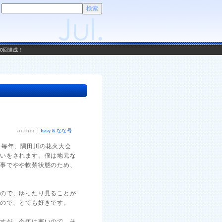
00回達成！
author :
Issy＆なな号
。毎年、隅田川の花火大会
扱いをされます。僕は地元な
仕事でやや軟禁状態のため、
いので、ゆったり見ることが
るので、とても好きです。
ですが、今年は寒いので、そ