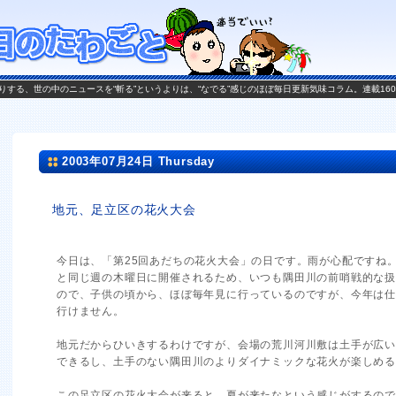
がお送りする、世の中のニュースを“斬る”というよりは、“なでる”感じのほぼ毎日更新気味コラム。連載16
2003年07月24日 Thursday
地元、足立区の花火大会
今日は、「第25回あだちの花火大会」の日です。雨が心配ですね
と同じ週の木曜日に開催されるため、いつも隅田川の前哨戦的な
ので、子供の頃から、ほぼ毎年見に行っているのですが、今年は
行けません。
地元だからひいきするわけですが、会場の荒川河川敷は土手が広
できるし、土手のない隅田川のよりダイナミックな花火が楽しめ
この足立区の花火大会が来ると、夏が来たなという感じがするの