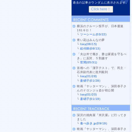
過去の記事がランダムに表示されます。
横浜のクルーン投手が、日本最速
161キロ！
└
ツーシーム(03/22)
青い花はみんなの夢
└
Issy(08/15)
└
絵付師(08/13)
「夫は外で働き、妻は家庭を守るべ
き」に反対、５割越す
└
世間(05/31)
首相への「漢字テスト」で、民主・
石井副代表に批判殺到
└
Issy(01/28)
└
蒼硝子(01/28)
映画『ヤッターマン』、深田恭子さ
んのドロンジョ姿が初公開
└
Issy(01/20)
└
蒼硝子(01/19)
深沢の焼肉屋『米沢屋』に行ってき
ました
└
食べ歩き.jp(09/19)
映画『ヤッターマン』、深田恭子さ