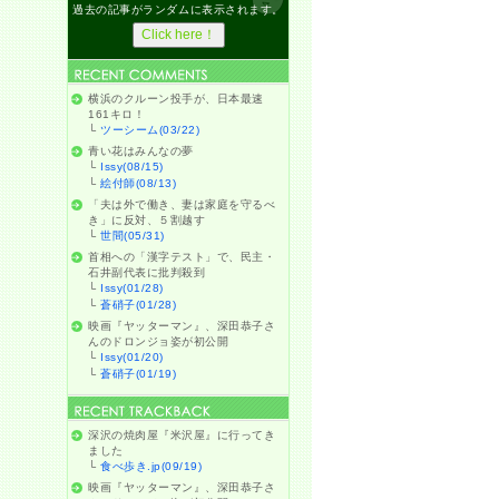
過去の記事がランダムに表示されます。
横浜のクルーン投手が、日本最速
161キロ！
└
ツーシーム(03/22)
青い花はみんなの夢
└
Issy(08/15)
└
絵付師(08/13)
「夫は外で働き、妻は家庭を守るべ
き」に反対、５割越す
└
世間(05/31)
首相への「漢字テスト」で、民主・
石井副代表に批判殺到
└
Issy(01/28)
└
蒼硝子(01/28)
映画『ヤッターマン』、深田恭子さ
んのドロンジョ姿が初公開
└
Issy(01/20)
└
蒼硝子(01/19)
深沢の焼肉屋『米沢屋』に行ってき
ました
└
食べ歩き.jp(09/19)
映画『ヤッターマン』、深田恭子さ