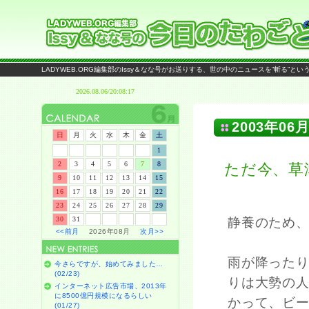
LADYWEB.ORG編集部のIssy＆なな号がお送りする、世の中のニュースを“斬る”と
2003年06月
日
月
火
水
木
金
土
1
2
3
4
5
6
7
8
ただ今、草
9
10
11
12
13
14
15
16
17
18
19
20
21
22
23
24
25
26
27
28
29
30
31
静養のため
<<前月
2026年08月
次月>>
雨が降った
今さらですが、始めてみました…
(02/23)
りは大勢の
インターネット広告市場、2013年
に8500億円規模になるらしい
かって、ビ
(01/27)