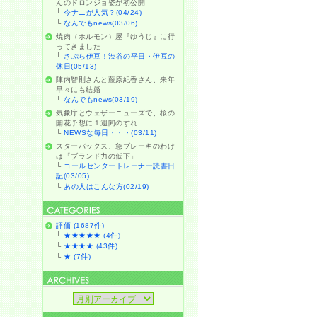
んのドロンジョ姿が初公開
└
今ナニが人気？(04/24)
└
なんでもnews(03/06)
焼肉（ホルモン）屋『ゆうじ』に行
ってきました
└
さぷら伊豆！渋谷の平日・伊豆の
休日(05/13)
陣内智則さんと藤原紀香さん、来年
早々にも結婚
└
なんでもnews(03/19)
気象庁とウェザーニューズで、桜の
開花予想に１週間のずれ
└
NEWSな毎日・・・(03/11)
スターバックス、急ブレーキのわけ
は「ブランド力の低下」
└
コールセンタートレーナー読書日
記(03/05)
└
あの人はこんな方(02/19)
評価 (1687件)
└
★★★★★ (4件)
└
★★★★ (43件)
└
★ (7件)