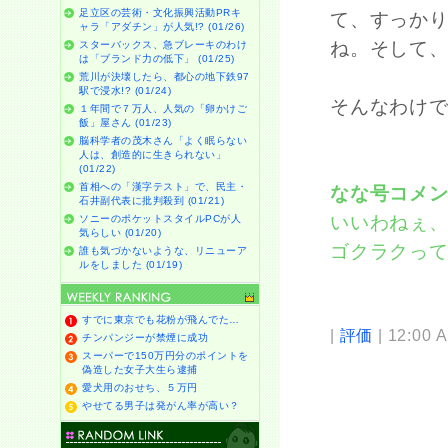
足立区の芸術・文化振興活動PRキ
て、すっか
ャラ「アダチン」が人気!? (01/26)
ね。そして
スターバックス、急ブレーキのわけ
は「ブランド力の低下」 (01/25)
荒川が決壊したら、都心の地下鉄97
駅で浸水!? (01/24)
そんなわけ
１年間で７万人、人気の「卵かけご
飯」屋さん (01/23)
脳科学者の茂木さん「よく眠らない
人は、創造的に生きられない」
(01/22)
首相への「漢字テスト」で、民主・
なな号コメ
石井副代表に批判殺到 (01/21)
いいわねぇ
ソニーのポケットスタイルPCが人
気らしい (01/20)
ゴクラクっ
誰も気づかないような、リニューア
ルをしました (01/19)
すでに東京でも花粉が飛んでた…
|
評価
| 12:00 
チンパンジーが禁煙に成功
スーパーで150万円分のポイントを
偽造した女子大生ら逮捕
愛犬用のおせち、５万円
やせてる男子は発がん率が高い？