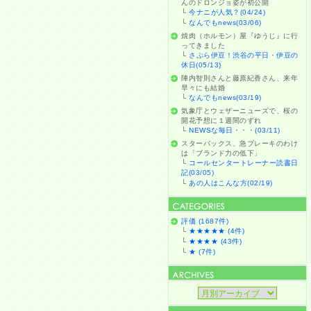
んのドロンジョ姿が初公開
└
今ナニが人気？(04/24)
└
なんでもnews(03/06)
焼肉（ホルモン）屋『ゆうじ』に行
ってきました
└
さぷら伊豆！渋谷の平日・伊豆の
休日(05/13)
陣内智則さんと藤原紀香さん、来年
早々にも結婚
└
なんでもnews(03/19)
気象庁とウェザーニューズで、桜の
開花予想に１週間のずれ
└
NEWSな毎日・・・(03/11)
スターバックス、急ブレーキのわけ
は「ブランド力の低下」
└
コールセンタートレーナー読書日
記(03/05)
└
あの人はこんな方(02/19)
評価 (1687件)
└
★★★★★ (4件)
└
★★★★ (43件)
└
★ (7件)