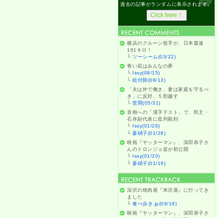
過去の記事がランダムに表示されます。
横浜のクルーン投手が、日本最速
161キロ！
└
ツーシーム(03/22)
青い花はみんなの夢
└
Issy(08/15)
└
絵付師(08/13)
「夫は外で働き、妻は家庭を守るべ
き」に反対、５割越す
└
世間(05/31)
首相への「漢字テスト」で、民主・
石井副代表に批判殺到
└
Issy(01/28)
└
蒼硝子(01/28)
映画『ヤッターマン』、深田恭子さ
んのドロンジョ姿が初公開
└
Issy(01/20)
└
蒼硝子(01/19)
深沢の焼肉屋『米沢屋』に行ってき
ました
└
食べ歩き.jp(09/19)
映画『ヤッターマン』、深田恭子さ