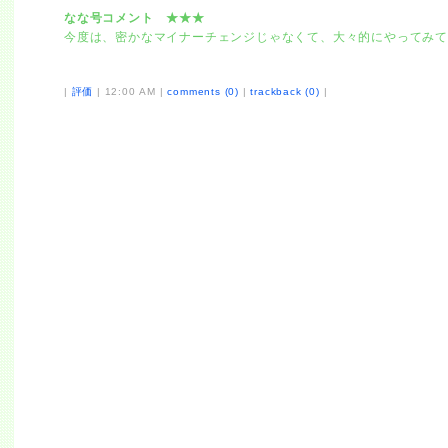
なな号コメント ★★★
今度は、密かなマイナーチェンジじゃなくて、大々的にやってみ
|
評価
| 12:00 AM |
comments (0)
|
trackback (0)
|