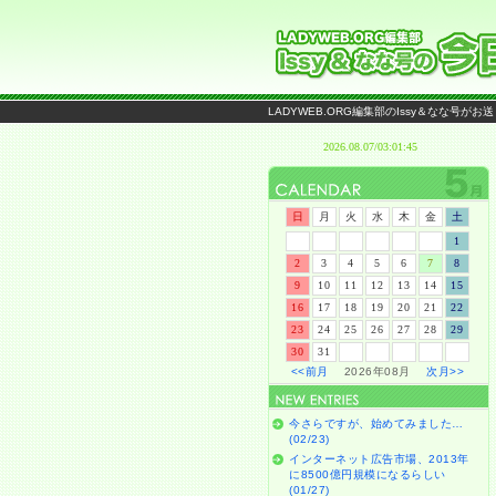
LADYWEB.ORG編集部のIssy＆なな号
日
月
火
水
木
金
土
1
2
3
4
5
6
7
8
9
10
11
12
13
14
15
16
17
18
19
20
21
22
23
24
25
26
27
28
29
30
31
<<前月
2026年08月
次月>>
今さらですが、始めてみました…
(02/23)
インターネット広告市場、2013年
に8500億円規模になるらしい
(01/27)