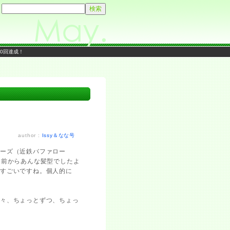
00回達成！
author :
Issy＆なな号
ーズ（近鉄バファロー
と前からあんな髪型でしたよ
もすごいですね。個人的に
年々、ちょっとずつ、ちょっ