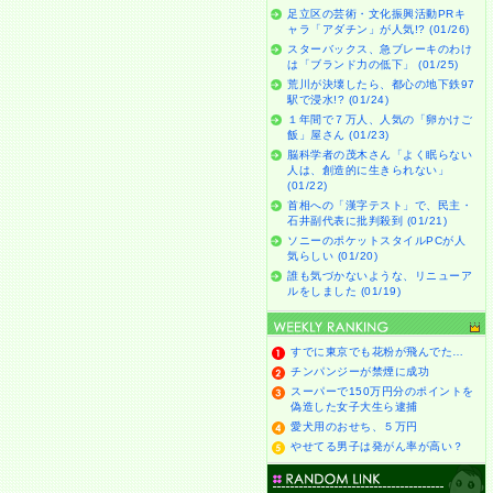
足立区の芸術・文化振興活動PRキ
ャラ「アダチン」が人気!? (01/26)
スターバックス、急ブレーキのわけ
は「ブランド力の低下」 (01/25)
荒川が決壊したら、都心の地下鉄97
駅で浸水!? (01/24)
１年間で７万人、人気の「卵かけご
飯」屋さん (01/23)
脳科学者の茂木さん「よく眠らない
人は、創造的に生きられない」
(01/22)
首相への「漢字テスト」で、民主・
石井副代表に批判殺到 (01/21)
ソニーのポケットスタイルPCが人
気らしい (01/20)
誰も気づかないような、リニューア
ルをしました (01/19)
すでに東京でも花粉が飛んでた…
チンパンジーが禁煙に成功
スーパーで150万円分のポイントを
偽造した女子大生ら逮捕
愛犬用のおせち、５万円
やせてる男子は発がん率が高い？