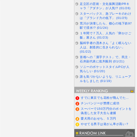
足立区の芸術・文化振興活動PRキ
ャラ「アダチン」が人気!? (01/26)
スターバックス、急ブレーキのわけ
は「ブランド力の低下」 (01/25)
荒川が決壊したら、都心の地下鉄97
駅で浸水!? (01/24)
１年間で７万人、人気の「卵かけご
飯」屋さん (01/23)
脳科学者の茂木さん「よく眠らない
人は、創造的に生きられない」
(01/22)
首相への「漢字テスト」で、民主・
石井副代表に批判殺到 (01/21)
ソニーのポケットスタイルPCが人
気らしい (01/20)
誰も気づかないような、リニューア
ルをしました (01/19)
すでに東京でも花粉が飛んでた…
チンパンジーが禁煙に成功
スーパーで150万円分のポイントを
偽造した女子大生ら逮捕
愛犬用のおせち、５万円
やせてる男子は発がん率が高い？