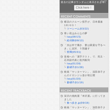
過去の記事がランダムに表示されます。
横浜のクルーン投手が、日本最速
161キロ！
└
ツーシーム(03/22)
青い花はみんなの夢
└
Issy(08/15)
└
絵付師(08/13)
「夫は外で働き、妻は家庭を守るべ
き」に反対、５割越す
└
世間(05/31)
首相への「漢字テスト」で、民主・
石井副代表に批判殺到
└
Issy(01/28)
└
蒼硝子(01/28)
映画『ヤッターマン』、深田恭子さ
んのドロンジョ姿が初公開
└
Issy(01/20)
└
蒼硝子(01/19)
深沢の焼肉屋『米沢屋』に行ってき
ました
└
食べ歩き.jp(09/19)
映画『ヤッターマン』、深田恭子さ