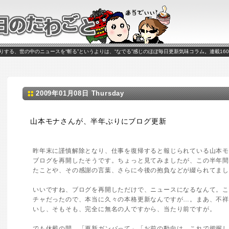
がお送りする、世の中のニュースを“斬る”というよりは、“なでる”感じのほぼ毎日更新気味コラム。連載16
2009年01月08日 Thursday
山本モナさんが、半年ぶりにブログ更新
昨年末に謹慎解除となり、仕事を復帰すると報じられている山本
ブログを再開したそうです。ちょっと見てみましたが、この半年
たことや、その感謝の言葉、さらに今後の抱負などが綴られてま
いいですね、ブログを再開しただけで、ニュースになるなんて。
チャだったので、本当に久々の本格更新なんですが…。まあ、不
いし、そもそも、完全に無名の人ですから、当たり前ですが。
でも休載の間、「更新ガンバって」「お前の動向は、これで把握