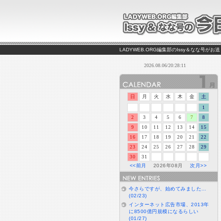
LADYWEB.ORG編集部のIssy＆なな号
日
月
火
水
木
金
土
1
2
3
4
5
6
7
8
9
10
11
12
13
14
15
16
17
18
19
20
21
22
23
24
25
26
27
28
29
30
31
<<前月
2026年08月
次月>>
今さらですが、始めてみました…
(02/23)
インターネット広告市場、2013年
に8500億円規模になるらしい
(01/27)