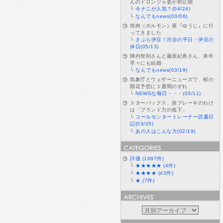
んのドロンジョ姿が初公開
└
今ナニが人気？(04/24)
└
なんでもnews(03/06)
焼肉（ホルモン）屋『ゆうじ』に行
ってきました
└
さぷら伊豆！渋谷の平日・伊豆の
休日(05/13)
陣内智則さんと藤原紀香さん、来年
早々にも結婚
└
なんでもnews(03/19)
気象庁とウェザーニューズで、桜の
開花予想に１週間のずれ
└
NEWSな毎日・・・(03/11)
スターバックス、急ブレーキのわけ
は「ブランド力の低下」
└
コールセンタートレーナー読書日
記(03/05)
└
あの人はこんな方(02/19)
評価 (1687件)
└
★★★★★ (4件)
└
★★★★ (43件)
└
★ (7件)