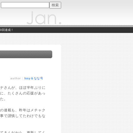
00回達成！
author :
Issy＆なな号
モナさんが、ほぼ半年ぶりに
間に、たくさんの応援があっ
した。
この連載も、昨年はメチャク
祥事で謹慎してたわけでもな
してるんだから、更新してく