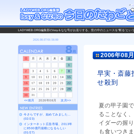
LADYWEB.ORG編集部のIssy＆なな号がお送りする、世の中のニュースを“斬る”と
2006年08月
日
月
火
水
木
金
土
1
2
3
4
5
6
7
8
早実・斎藤
9
10
11
12
13
14
15
せ殺到
16
17
18
19
20
21
22
23
24
25
26
27
28
29
30
31
<<前月
2026年08月
次月>>
夏の甲子園
ることなく
今さらですが、始めてみました…
(02/23)
イダーの握
インターネット広告市場、2013年
に8500億円規模になるらしい
も食いつき
(01/27)