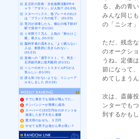
足立区の芸術・文化振興活動PRキ
る、あの青
ャラ「アダチン」が人気!? (01/26)
スターバックス、急ブレーキのわけ
みんな同じ
は「ブランド力の低下」 (01/25)
の「ニシオ
荒川が決壊したら、都心の地下鉄97
駅で浸水!? (01/24)
１年間で７万人、人気の「卵かけご
飯」屋さん (01/23)
ただ、残念
脳科学者の茂木さん「よく眠らない
人は、創造的に生きられない」
のオークシ
(01/22)
首相への「漢字テスト」で、民主・
うね。定価は
石井副代表に批判殺到 (01/21)
ソニーのポケットスタイルPCが人
節になって
気らしい (01/20)
めてしまう
誰も気づかないような、リニューア
ルをしました (01/19)
次は、斎藤
すでに東京でも花粉が飛んでた…
ンターでも
チンパンジーが禁煙に成功
スーパーで150万円分のポイントを
到するかも
偽造した女子大生ら逮捕
愛犬用のおせち、５万円
やせてる男子は発がん率が高い？