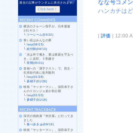
なな号コメ
過去の記事がランダムに表示されます。
ハンカチは
横浜のクルーン投手が、日本最速
161キロ！
└
ツーシーム(03/22)
|
評価
| 12:00 
青い花はみんなの夢
└
Issy(08/15)
└
絵付師(08/13)
「夫は外で働き、妻は家庭を守るべ
き」に反対、５割越す
└
世間(05/31)
首相への「漢字テスト」で、民主・
石井副代表に批判殺到
└
Issy(01/28)
└
蒼硝子(01/28)
映画『ヤッターマン』、深田恭子さ
んのドロンジョ姿が初公開
└
Issy(01/20)
└
蒼硝子(01/19)
深沢の焼肉屋『米沢屋』に行ってき
ました
└
食べ歩き.jp(09/19)
映画『ヤッターマン』、深田恭子さ