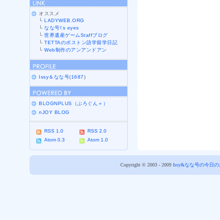
オススメ
└
LADYWEB.ORG
└
なな号\'s eyes
└
世界遺産ゲームStaffブログ
└
TETTAのボストン語学留学日記
└
Web制作のアンアンドアン
Issy＆なな号
(
1687
)
BLOGNPLUS（ぶろぐん＋）
nJOY BLOG
RSS 1.0
RSS 2.0
Atom 0.3
Atom 1.0
Copyright © 2003 - 2009
Issy&なな号の今日