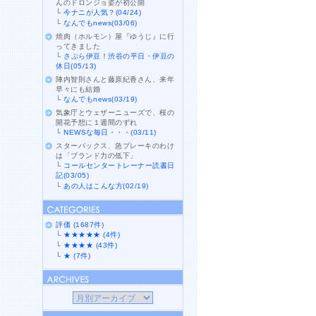
んのドロンジョ姿が初公開
└
今ナニが人気？(04/24)
└
なんでもnews(03/06)
焼肉（ホルモン）屋『ゆうじ』に行
ってきました
└
さぷら伊豆！渋谷の平日・伊豆の
休日(05/13)
陣内智則さんと藤原紀香さん、来年
早々にも結婚
└
なんでもnews(03/19)
気象庁とウェザーニューズで、桜の
開花予想に１週間のずれ
└
NEWSな毎日・・・(03/11)
スターバックス、急ブレーキのわけ
は「ブランド力の低下」
└
コールセンタートレーナー読書日
記(03/05)
└
あの人はこんな方(02/19)
評価 (1687件)
└
★★★★★ (4件)
└
★★★★ (43件)
└
★ (7件)