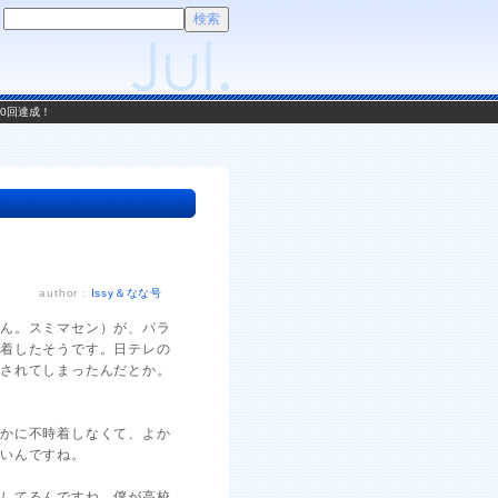
00回達成！
author :
Issy＆なな号
せん。スミマセン）が、パラ
時着したそうです。日テレの
流されてしまったんだとか。
とかに不時着しなくて、よか
いいんですね。
催してるんですね。僕が高校