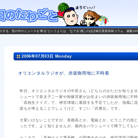
がお送りする、世の中のニュースを“斬る”というよりは、“なでる”感じのほぼ毎日更新気味コラム。連載16
2006年07月03日 Monday
オリエンタルラジオが、赤坂御用地に不時着
昨日、オリエンタルラジオの中田さん（どちらのかただか知りま
シュートで皇太子ご一家や秋篠宮家がお住まいの赤坂御用地に不
「高校生クイズ」で、神宮球場に着陸する予定でしたが、強風に
誰もが考えることでしょうけど、すごい「武勇伝」です。
大変いけないことですが、首都高とか、電線とか、ピラニアの池
ったです。よく知りませんが、都内をパラシュートで降下しても
ところで、「高校クイズ選手権」の関東大会は今、神宮球場で開