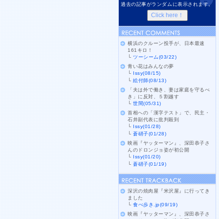
過去の記事がランダムに表示されます。
横浜のクルーン投手が、日本最速
161キロ！
└
ツーシーム(03/22)
青い花はみんなの夢
└
Issy(08/15)
└
絵付師(08/13)
「夫は外で働き、妻は家庭を守るべ
き」に反対、５割越す
└
世間(05/31)
首相への「漢字テスト」で、民主・
石井副代表に批判殺到
└
Issy(01/28)
└
蒼硝子(01/28)
映画『ヤッターマン』、深田恭子さ
んのドロンジョ姿が初公開
└
Issy(01/20)
└
蒼硝子(01/19)
深沢の焼肉屋『米沢屋』に行ってき
ました
└
食べ歩き.jp(09/19)
映画『ヤッターマン』、深田恭子さ