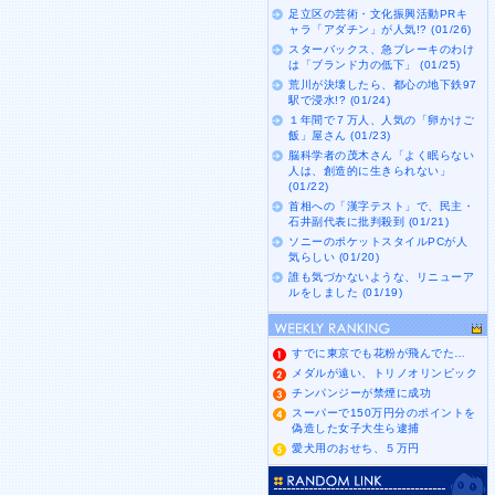
足立区の芸術・文化振興活動PRキ
ャラ「アダチン」が人気!? (01/26)
スターバックス、急ブレーキのわけ
は「ブランド力の低下」 (01/25)
荒川が決壊したら、都心の地下鉄97
駅で浸水!? (01/24)
１年間で７万人、人気の「卵かけご
飯」屋さん (01/23)
脳科学者の茂木さん「よく眠らない
人は、創造的に生きられない」
(01/22)
首相への「漢字テスト」で、民主・
石井副代表に批判殺到 (01/21)
ソニーのポケットスタイルPCが人
気らしい (01/20)
誰も気づかないような、リニューア
ルをしました (01/19)
すでに東京でも花粉が飛んでた…
メダルが遠い、トリノオリンピック
チンパンジーが禁煙に成功
スーパーで150万円分のポイントを
偽造した女子大生ら逮捕
愛犬用のおせち、５万円