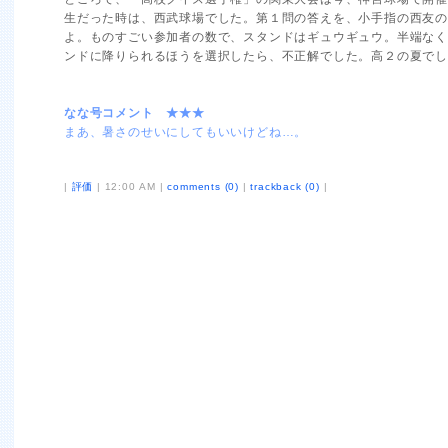
生だった時は、西武球場でした。第１問の答えを、小手指の西友
よ。ものすごい参加者の数で、スタンドはギュウギュウ。半端な
ンドに降りられるほうを選択したら、不正解でした。高２の夏で
なな号コメント ★★★
まあ、暑さのせいにしてもいいけどね…。
|
評価
| 12:00 AM |
comments (0)
|
trackback (0)
|