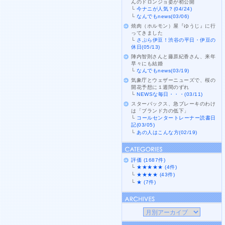
んのドロンジョ姿が初公開
└
今ナニが人気？(04/24)
└
なんでもnews(03/06)
焼肉（ホルモン）屋『ゆうじ』に行
ってきました
└
さぷら伊豆！渋谷の平日・伊豆の
休日(05/13)
陣内智則さんと藤原紀香さん、来年
早々にも結婚
└
なんでもnews(03/19)
気象庁とウェザーニューズで、桜の
開花予想に１週間のずれ
└
NEWSな毎日・・・(03/11)
スターバックス、急ブレーキのわけ
は「ブランド力の低下」
└
コールセンタートレーナー読書日
記(03/05)
└
あの人はこんな方(02/19)
評価 (1687件)
└
★★★★★ (4件)
└
★★★★ (43件)
└
★ (7件)