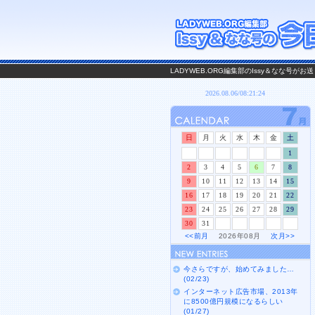
LADYWEB.ORG編集部のIssy＆なな号
日
月
火
水
木
金
土
1
2
3
4
5
6
7
8
9
10
11
12
13
14
15
16
17
18
19
20
21
22
23
24
25
26
27
28
29
30
31
<<前月
2026年08月
次月>>
今さらですが、始めてみました…
(02/23)
インターネット広告市場、2013年
に8500億円規模になるらしい
(01/27)