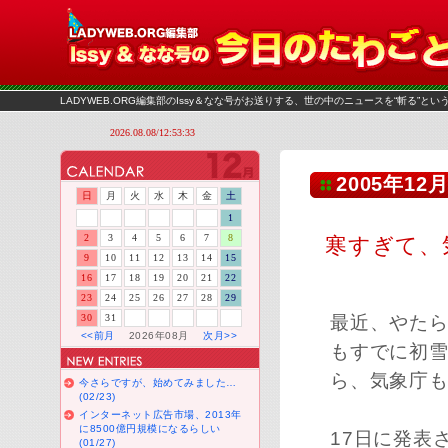
LADYWEB.ORG編集部のIssy＆なな号がお送りする、世の中のニュースを“斬る”と
2005年12月
日
月
火
水
木
金
土
1
2
3
4
5
6
7
8
寒すぎて、
9
10
11
12
13
14
15
16
17
18
19
20
21
22
23
24
25
26
27
28
29
30
31
最近、やた
<<前月
2026年08月
次月>>
もすでに初
ら、気象庁
今さらですが、始めてみました…
(02/23)
インターネット広告市場、2013年
に8500億円規模になるらしい
17日に発表
(01/27)