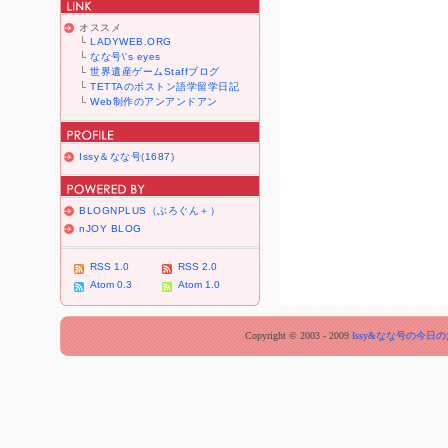
オススメ
└
LADYWEB.ORG
└
なな号\'s eyes
└
世界遺産ゲームStaffブログ
└
TETTAのボストン語学留学日記
└
Web制作のアンアンドアン
Issy＆なな号
(
1687
)
BLOGNPLUS（ぶろぐん＋）
nJOY BLOG
RSS 1.0
RSS 2.0
Atom 0.3
Atom 1.0
Copyright © 2003 - 2009
Issy&なな号の今日