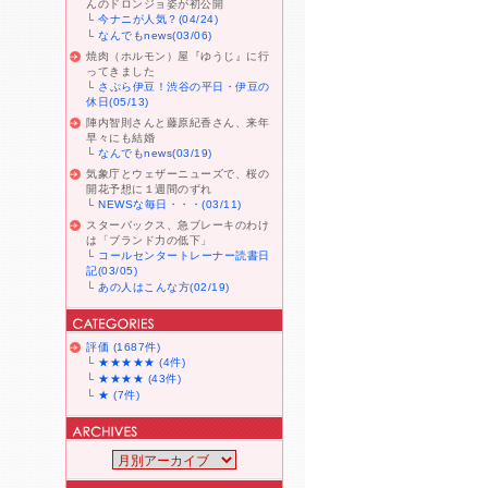
んのドロンジョ姿が初公開
└
今ナニが人気？(04/24)
└
なんでもnews(03/06)
焼肉（ホルモン）屋『ゆうじ』に行
ってきました
└
さぷら伊豆！渋谷の平日・伊豆の
休日(05/13)
陣内智則さんと藤原紀香さん、来年
早々にも結婚
└
なんでもnews(03/19)
気象庁とウェザーニューズで、桜の
開花予想に１週間のずれ
└
NEWSな毎日・・・(03/11)
スターバックス、急ブレーキのわけ
は「ブランド力の低下」
└
コールセンタートレーナー読書日
記(03/05)
└
あの人はこんな方(02/19)
評価 (1687件)
└
★★★★★ (4件)
└
★★★★ (43件)
└
★ (7件)