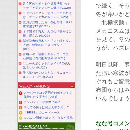
足立区の芸術・文化振興活動PRキ
で続く」そ
ャラ「アダチン」が人気!? (01/26)
冬が寒いか
スターバックス、急ブレーキのわけ
は「ブランド力の低下」 (01/25)
「北極振動
荒川が決壊したら、都心の地下鉄97
駅で浸水!? (01/24)
メカニズム
１年間で７万人、人気の「卵かけご
飯」屋さん (01/23)
を見て、冬
脳科学者の茂木さん「よく眠らない
人は、創造的に生きられない」
うが、ハズ
(01/22)
首相への「漢字テスト」で、民主・
石井副代表に批判殺到 (01/21)
明日以降、寒
ソニーのポケットスタイルPCが人
気らしい (01/20)
た強い寒波
誰も気づかないような、リニューア
ルをしました (01/19)
ぐれもご留
布団からは
スーパーで150万円分のポイントを
偽造した女子大生ら逮捕
いんでしょ
チンパンジーが禁煙に成功
やせてる男子は発がん率が高い？
「BREE」のカードケース
ミスコン開催をめぐり、京大が混乱
なな号コメ