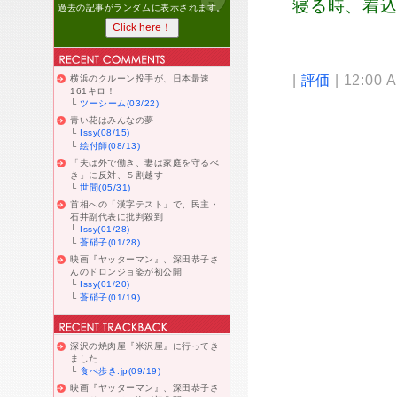
寝る時、着
過去の記事がランダムに表示されます。
|
評価
| 12:00 
横浜のクルーン投手が、日本最速
161キロ！
└
ツーシーム(03/22)
青い花はみんなの夢
└
Issy(08/15)
└
絵付師(08/13)
「夫は外で働き、妻は家庭を守るべ
き」に反対、５割越す
└
世間(05/31)
首相への「漢字テスト」で、民主・
石井副代表に批判殺到
└
Issy(01/28)
└
蒼硝子(01/28)
映画『ヤッターマン』、深田恭子さ
んのドロンジョ姿が初公開
└
Issy(01/20)
└
蒼硝子(01/19)
深沢の焼肉屋『米沢屋』に行ってき
ました
└
食べ歩き.jp(09/19)
映画『ヤッターマン』、深田恭子さ