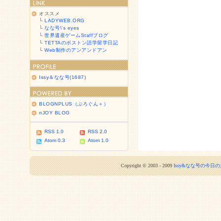
オススメ
└
LADYWEB.ORG
└
なな号\'s eyes
└
世界遺産ゲームStaffブログ
└
TETTAのボストン語学留学日記
└
Web制作のアンアンドアン
Issy＆なな号
(
1687
)
BLOGNPLUS（ぶろぐん＋）
nJOY BLOG
RSS 1.0
RSS 2.0
Atom 0.3
Atom 1.0
Copyright © 2003 - 2009
Issy&なな号の今日