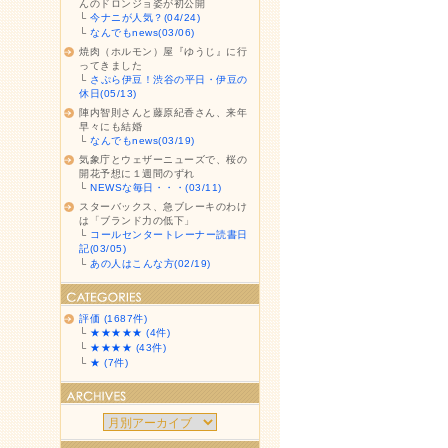
んのドロンジョ姿が初公開
└
今ナニが人気？(04/24)
└
なんでもnews(03/06)
焼肉（ホルモン）屋『ゆうじ』に行
ってきました
└
さぷら伊豆！渋谷の平日・伊豆の
休日(05/13)
陣内智則さんと藤原紀香さん、来年
早々にも結婚
└
なんでもnews(03/19)
気象庁とウェザーニューズで、桜の
開花予想に１週間のずれ
└
NEWSな毎日・・・(03/11)
スターバックス、急ブレーキのわけ
は「ブランド力の低下」
└
コールセンタートレーナー読書日
記(03/05)
└
あの人はこんな方(02/19)
評価 (1687件)
└
★★★★★ (4件)
└
★★★★ (43件)
└
★ (7件)