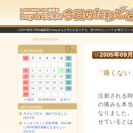
LADYWEB.ORG編集部のIssy＆なな号がお送りする、世の中のニュースを“斬る”と
2005年09月
日
月
火
水
木
金
土
1
2
3
4
5
6
7
8
「痛くない
9
10
11
12
13
14
15
16
17
18
19
20
21
22
23
24
25
26
27
28
29
30
31
注射される
<<前月
2026年08月
次月>>
の痛みも本
なりました
今さらですが、始めてみました…
(02/23)
せていると
インターネット広告市場、2013年
に8500億円規模になるらしい
(01/27)