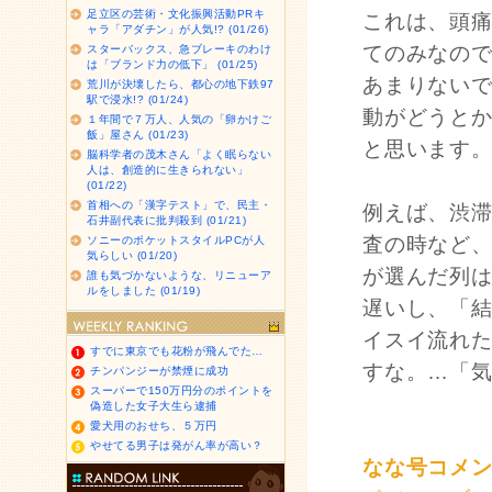
足立区の芸術・文化振興活動PRキ
これは、頭
ャラ「アダチン」が人気!? (01/26)
てのみなの
スターバックス、急ブレーキのわけ
は「ブランド力の低下」 (01/25)
あまりない
荒川が決壊したら、都心の地下鉄97
駅で浸水!? (01/24)
動がどうと
１年間で７万人、人気の「卵かけご
飯」屋さん (01/23)
と思います
脳科学者の茂木さん「よく眠らない
人は、創造的に生きられない」
(01/22)
首相への「漢字テスト」で、民主・
例えば、渋
石井副代表に批判殺到 (01/21)
査の時など
ソニーのポケットスタイルPCが人
気らしい (01/20)
が選んだ列
誰も気づかないような、リニューア
ルをしました (01/19)
遅いし、「
イスイ流れ
すでに東京でも花粉が飛んでた…
すな。…「
チンパンジーが禁煙に成功
スーパーで150万円分のポイントを
偽造した女子大生ら逮捕
愛犬用のおせち、５万円
やせてる男子は発がん率が高い？
なな号コメ