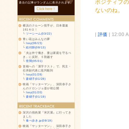
ポジティブ
過去の記事がランダムに表示されます。
ないのね。
横浜のクルーン投手が、日本最速
161キロ！
|
評価
| 12:00 
└
ツーシーム(03/22)
青い花はみんなの夢
└
Issy(08/15)
└
絵付師(08/13)
「夫は外で働き、妻は家庭を守るべ
き」に反対、５割越す
└
世間(05/31)
首相への「漢字テスト」で、民主・
石井副代表に批判殺到
└
Issy(01/28)
└
蒼硝子(01/28)
映画『ヤッターマン』、深田恭子さ
んのドロンジョ姿が初公開
└
Issy(01/20)
└
蒼硝子(01/19)
深沢の焼肉屋『米沢屋』に行ってき
ました
└
食べ歩き.jp(09/19)
映画『ヤッターマン』、深田恭子さ