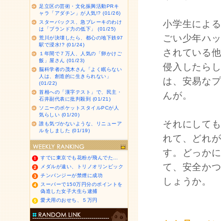
足立区の芸術・文化振興活動PRキ
ャラ「アダチン」が人気!? (01/26)
小学生によ
スターバックス、急ブレーキのわけ
は「ブランド力の低下」 (01/25)
ごい少年ハ
荒川が決壊したら、都心の地下鉄97
駅で浸水!? (01/24)
されている
１年間で７万人、人気の「卵かけご
飯」屋さん (01/23)
侵入したら
脳科学者の茂木さん「よく眠らない
人は、創造的に生きられない」
は、安易な
(01/22)
首相への「漢字テスト」で、民主・
んが。
石井副代表に批判殺到 (01/21)
ソニーのポケットスタイルPCが人
気らしい (01/20)
それにしても
誰も気づかないような、リニューア
ルをしました (01/19)
れて、どれ
す。どっか
すでに東京でも花粉が飛んでた…
て、安全か
メダルが遠い、トリノオリンピック
チンパンジーが禁煙に成功
しょうか。
スーパーで150万円分のポイントを
偽造した女子大生ら逮捕
愛犬用のおせち、５万円