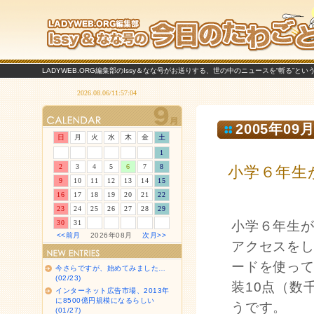
LADYWEB.ORG編集部のIssy＆なな号がお送りする、世の中のニュースを“斬る”と
2005年09月
日
月
火
水
木
金
土
1
2
3
4
5
6
7
8
小学６年生
9
10
11
12
13
14
15
16
17
18
19
20
21
22
23
24
25
26
27
28
29
30
31
小学６年生
<<前月
2026年08月
次月>>
アクセスをし
ードを使っ
今さらですが、始めてみました…
(02/23)
装10点（数
インターネット広告市場、2013年
に8500億円規模になるらしい
うです。
(01/27)