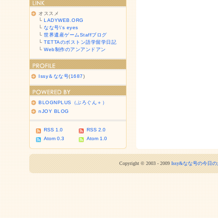
オススメ
└
LADYWEB.ORG
└
なな号\'s eyes
└
世界遺産ゲームStaffブログ
└
TETTAのボストン語学留学日記
└
Web制作のアンアンドアン
Issy＆なな号
(
1687
)
BLOGNPLUS（ぶろぐん＋）
nJOY BLOG
RSS 1.0
RSS 2.0
Atom 0.3
Atom 1.0
Copyright © 2003 - 2009
Issy&なな号の今日