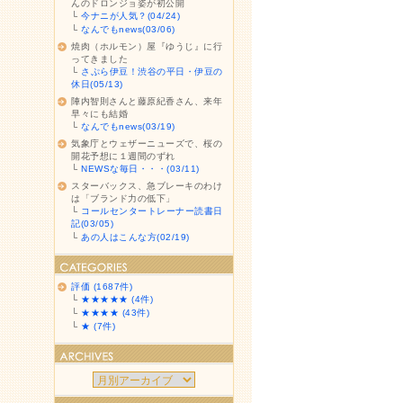
んのドロンジョ姿が初公開
└
今ナニが人気？(04/24)
└
なんでもnews(03/06)
焼肉（ホルモン）屋『ゆうじ』に行
ってきました
└
さぷら伊豆！渋谷の平日・伊豆の
休日(05/13)
陣内智則さんと藤原紀香さん、来年
早々にも結婚
└
なんでもnews(03/19)
気象庁とウェザーニューズで、桜の
開花予想に１週間のずれ
└
NEWSな毎日・・・(03/11)
スターバックス、急ブレーキのわけ
は「ブランド力の低下」
└
コールセンタートレーナー読書日
記(03/05)
└
あの人はこんな方(02/19)
評価 (1687件)
└
★★★★★ (4件)
└
★★★★ (43件)
└
★ (7件)