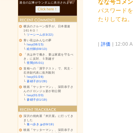
なな号コメ
過去の記事がランダムに表示されます。
パスワード
たりしてね
横浜のクルーン投手が、日本最速
161キロ！
└
ツーシーム(03/22)
青い花はみんなの夢
|
評価
| 12:00 
└
Issy(08/15)
└
絵付師(08/13)
「夫は外で働き、妻は家庭を守るべ
き」に反対、５割越す
└
世間(05/31)
首相への「漢字テスト」で、民主・
石井副代表に批判殺到
└
Issy(01/28)
└
蒼硝子(01/28)
映画『ヤッターマン』、深田恭子さ
んのドロンジョ姿が初公開
└
Issy(01/20)
└
蒼硝子(01/19)
深沢の焼肉屋『米沢屋』に行ってき
ました
└
食べ歩き.jp(09/19)
映画『ヤッターマン』、深田恭子さ