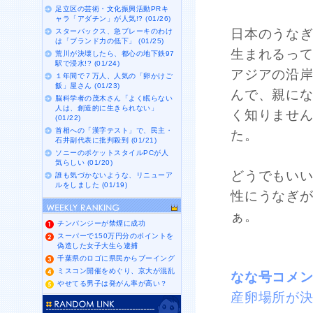
足立区の芸術・文化振興活動PRキ
ャラ「アダチン」が人気!? (01/26)
日本のうな
スターバックス、急ブレーキのわけ
は「ブランド力の低下」 (01/25)
生まれるっ
荒川が決壊したら、都心の地下鉄97
駅で浸水!? (01/24)
アジアの沿
１年間で７万人、人気の「卵かけご
飯」屋さん (01/23)
んで、親に
脳科学者の茂木さん「よく眠らない
人は、創造的に生きられない」
く知りませ
(01/22)
首相への「漢字テスト」で、民主・
た。
石井副代表に批判殺到 (01/21)
ソニーのポケットスタイルPCが人
気らしい (01/20)
どうでもい
誰も気づかないような、リニューア
ルをしました (01/19)
性にうなぎ
ぁ。
チンパンジーが禁煙に成功
スーパーで150万円分のポイントを
偽造した女子大生ら逮捕
千葉県のロゴに県民からブーイング
ミスコン開催をめぐり、京大が混乱
なな号コメ
やせてる男子は発がん率が高い？
産卵場所が