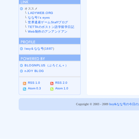
オススメ
└
LADYWEB.ORG
└
なな号\'s eyes
└
世界遺産ゲームStaffブログ
└
TETTAのボストン語学留学日記
└
Web制作のアンアンドアン
Issy＆なな号
(
1687
)
BLOGNPLUS（ぶろぐん＋）
nJOY BLOG
RSS 1.0
RSS 2.0
Atom 0.3
Atom 1.0
Copyright © 2003 - 2009
Issy&なな号の今日