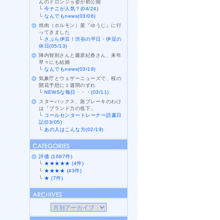
んのドロンジョ姿が初公開
└
今ナニが人気？(04/24)
└
なんでもnews(03/06)
焼肉（ホルモン）屋『ゆうじ』に行
ってきました
└
さぷら伊豆！渋谷の平日・伊豆の
休日(05/13)
陣内智則さんと藤原紀香さん、来年
早々にも結婚
└
なんでもnews(03/19)
気象庁とウェザーニューズで、桜の
開花予想に１週間のずれ
└
NEWSな毎日・・・(03/11)
スターバックス、急ブレーキのわけ
は「ブランド力の低下」
└
コールセンタートレーナー読書日
記(03/05)
└
あの人はこんな方(02/19)
評価 (1687件)
└
★★★★★ (4件)
└
★★★★ (43件)
└
★ (7件)