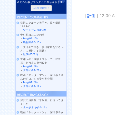
過去の記事がランダムに表示されます。
|
評価
| 12:00 
横浜のクルーン投手が、日本最速
161キロ！
└
ツーシーム(03/22)
青い花はみんなの夢
└
Issy(08/15)
└
絵付師(08/13)
「夫は外で働き、妻は家庭を守るべ
き」に反対、５割越す
└
世間(05/31)
首相への「漢字テスト」で、民主・
石井副代表に批判殺到
└
Issy(01/28)
└
蒼硝子(01/28)
映画『ヤッターマン』、深田恭子さ
んのドロンジョ姿が初公開
└
Issy(01/20)
└
蒼硝子(01/19)
深沢の焼肉屋『米沢屋』に行ってき
ました
└
食べ歩き.jp(09/19)
映画『ヤッターマン』、深田恭子さ