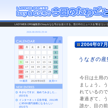
LADYWEB.ORG編集部のIssy＆なな号がお送りする、世の中のニュースを“斬る”と
2004年07月
日
月
火
水
木
金
土
1
2
3
4
5
6
7
8
うなぎの産
9
10
11
12
13
14
15
16
17
18
19
20
21
22
23
24
25
26
27
28
29
30
31
今日は土用
<<前月
2026年08月
次月>>
ましょう。
れているの
今さらですが、始めてみました…
(02/23)
暑過ぎて、
インターネット広告市場、2013年
に8500億円規模になるらしい
誰か、目の
(01/27)