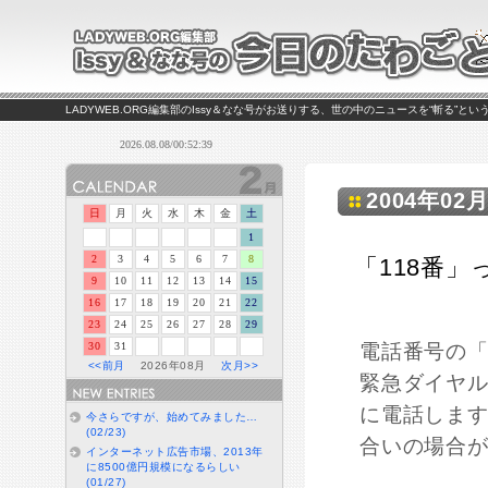
LADYWEB.ORG編集部のIssy＆なな号がお送りする、世の中のニュースを“斬る”と
2004年02月
日
月
火
水
木
金
土
1
2
3
4
5
6
7
8
「118番
9
10
11
12
13
14
15
16
17
18
19
20
21
22
23
24
25
26
27
28
29
30
31
電話番号の「
<<前月
2026年08月
次月>>
緊急ダイヤ
に電話しま
今さらですが、始めてみました…
(02/23)
合いの場合
インターネット広告市場、2013年
に8500億円規模になるらしい
(01/27)