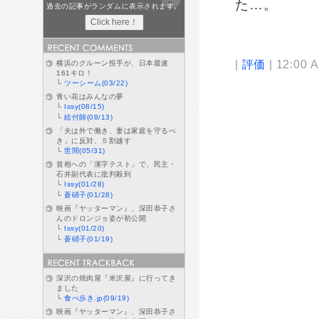
た…。
過去の記事がランダムに表示されます。
|
評価
| 12:00 
横浜のクルーン投手が、日本最速
161キロ！
└
ツーシーム(03/22)
青い花はみんなの夢
└
Issy(08/15)
└
絵付師(08/13)
「夫は外で働き、妻は家庭を守るべ
き」に反対、５割越す
└
世間(05/31)
首相への「漢字テスト」で、民主・
石井副代表に批判殺到
└
Issy(01/28)
└
蒼硝子(01/28)
映画『ヤッターマン』、深田恭子さ
んのドロンジョ姿が初公開
└
Issy(01/20)
└
蒼硝子(01/19)
深沢の焼肉屋『米沢屋』に行ってき
ました
└
食べ歩き.jp(09/19)
映画『ヤッターマン』、深田恭子さ