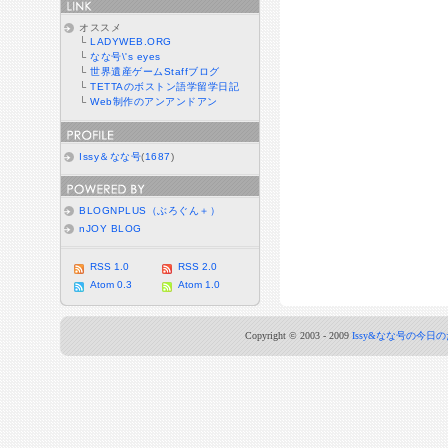
オススメ
└
LADYWEB.ORG
└
なな号\'s eyes
└
世界遺産ゲームStaffブログ
└
TETTAのボストン語学留学日記
└
Web制作のアンアンドアン
Issy＆なな号
(
1687
)
BLOGNPLUS（ぶろぐん＋）
nJOY BLOG
RSS 1.0
RSS 2.0
Atom 0.3
Atom 1.0
Copyright © 2003 - 2009
Issy&なな号の今日