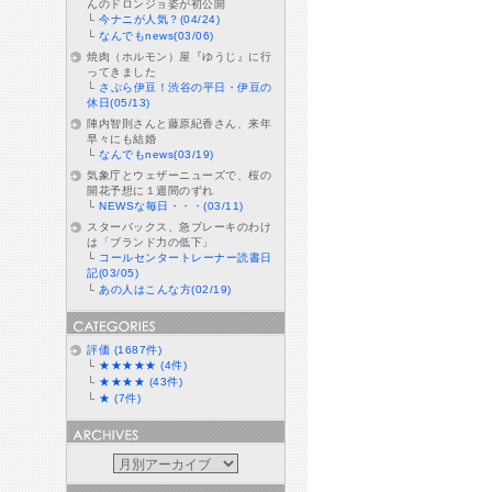
んのドロンジョ姿が初公開
└
今ナニが人気？(04/24)
└
なんでもnews(03/06)
焼肉（ホルモン）屋『ゆうじ』に行
ってきました
└
さぷら伊豆！渋谷の平日・伊豆の
休日(05/13)
陣内智則さんと藤原紀香さん、来年
早々にも結婚
└
なんでもnews(03/19)
気象庁とウェザーニューズで、桜の
開花予想に１週間のずれ
└
NEWSな毎日・・・(03/11)
スターバックス、急ブレーキのわけ
は「ブランド力の低下」
└
コールセンタートレーナー読書日
記(03/05)
└
あの人はこんな方(02/19)
評価 (1687件)
└
★★★★★ (4件)
└
★★★★ (43件)
└
★ (7件)