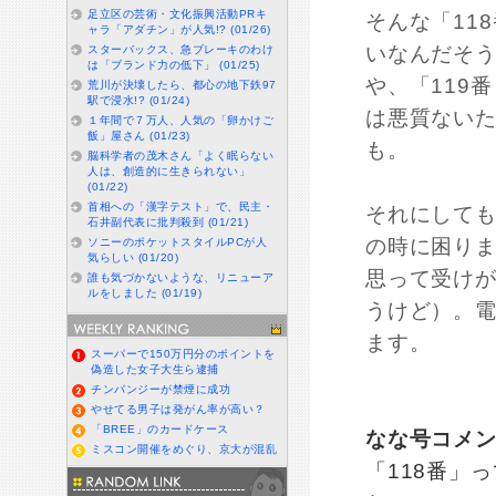
足立区の芸術・文化振興活動PRキ
そんな「11
ャラ「アダチン」が人気!? (01/26)
いなんだそう
スターバックス、急ブレーキのわけ
は「ブランド力の低下」 (01/25)
や、「119
荒川が決壊したら、都心の地下鉄97
駅で浸水!? (01/24)
は悪質ない
１年間で７万人、人気の「卵かけご
飯」屋さん (01/23)
も。
脳科学者の茂木さん「よく眠らない
人は、創造的に生きられない」
(01/22)
首相への「漢字テスト」で、民主・
それにしても
石井副代表に批判殺到 (01/21)
の時に困り
ソニーのポケットスタイルPCが人
気らしい (01/20)
思って受け
誰も気づかないような、リニューア
ルをしました (01/19)
うけど）。
ます。
スーパーで150万円分のポイントを
偽造した女子大生ら逮捕
チンパンジーが禁煙に成功
やせてる男子は発がん率が高い？
「BREE」のカードケース
なな号コメ
ミスコン開催をめぐり、京大が混乱
「118番」