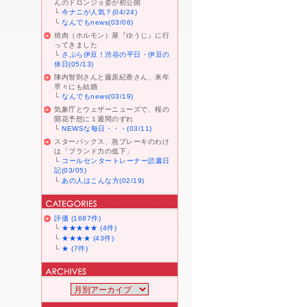
んのドロンジョ姿が初公開
└
今ナニが人気？(04/24)
└
なんでもnews(03/06)
焼肉（ホルモン）屋『ゆうじ』に行
ってきました
└
さぷら伊豆！渋谷の平日・伊豆の
休日(05/13)
陣内智則さんと藤原紀香さん、来年
早々にも結婚
└
なんでもnews(03/19)
気象庁とウェザーニューズで、桜の
開花予想に１週間のずれ
└
NEWSな毎日・・・(03/11)
スターバックス、急ブレーキのわけ
は「ブランド力の低下」
└
コールセンタートレーナー読書日
記(03/05)
└
あの人はこんな方(02/19)
評価 (1687件)
└
★★★★★ (4件)
└
★★★★ (43件)
└
★ (7件)