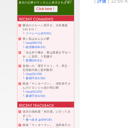
|
評価
| 12:00 
過去の記事がランダムに表示されます。
横浜のクルーン投手が、日本最速
161キロ！
└
ツーシーム(03/22)
青い花はみんなの夢
└
Issy(08/15)
└
絵付師(08/13)
「夫は外で働き、妻は家庭を守るべ
き」に反対、５割越す
└
世間(05/31)
首相への「漢字テスト」で、民主・
石井副代表に批判殺到
└
Issy(01/28)
└
蒼硝子(01/28)
映画『ヤッターマン』、深田恭子さ
んのドロンジョ姿が初公開
└
Issy(01/20)
└
蒼硝子(01/19)
深沢の焼肉屋『米沢屋』に行ってき
ました
└
食べ歩き.jp(09/19)
映画『ヤッターマン』、深田恭子さ