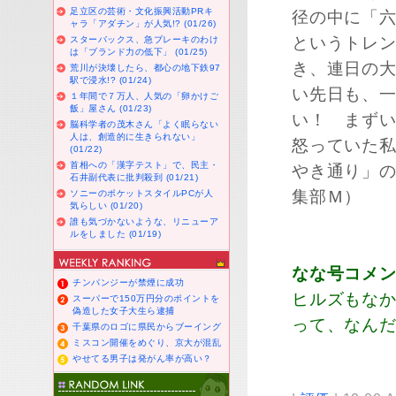
足立区の芸術・文化振興活動PRキ
径の中に「
ャラ「アダチン」が人気!? (01/26)
というトレ
スターバックス、急ブレーキのわけ
は「ブランド力の低下」 (01/25)
き、連日の
荒川が決壊したら、都心の地下鉄97
駅で浸水!? (01/24)
い先日も、一
１年間で７万人、人気の「卵かけご
飯」屋さん (01/23)
い！ まずい
脳科学者の茂木さん「よく眠らない
人は、創造的に生きられない」
怒っていた私
(01/22)
首相への「漢字テスト」で、民主・
やき通り」
石井副代表に批判殺到 (01/21)
集部Ｍ）
ソニーのポケットスタイルPCが人
気らしい (01/20)
誰も気づかないような、リニューア
ルをしました (01/19)
なな号コメ
チンパンジーが禁煙に成功
ヒルズもなか
スーパーで150万円分のポイントを
偽造した女子大生ら逮捕
って、なん
千葉県のロゴに県民からブーイング
ミスコン開催をめぐり、京大が混乱
やせてる男子は発がん率が高い？