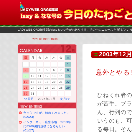
LADYWEB.ORG編集部のIssy＆なな号がお送りする、世の中のニュースを“斬る”と
2003年12月
日
月
火
水
木
金
土
1
2
3
4
5
6
7
8
意外とやる
9
10
11
12
13
14
15
16
17
18
19
20
21
22
23
24
25
26
27
28
29
30
31
ひねくれ者
<<前月
2026年08月
次月>>
が苦手。ブ
ん、行列の
今さらですが、始めてみました…
(02/23)
いうのも、
インターネット広告市場、2013年
に8500億円規模になるらしい
る毎日。そ
(01/27)