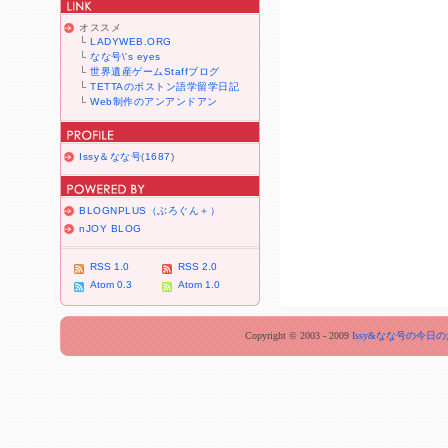
オススメ
└
LADYWEB.ORG
└
なな号\'s eyes
└
世界遺産ゲームStaffブログ
└
TETTAのボストン語学留学日記
└
Web制作のアンアンドアン
Issy＆なな号
(
1687
)
BLOGNPLUS（ぶろぐん＋）
nJOY BLOG
RSS 1.0
RSS 2.0
Atom 0.3
Atom 1.0
Copyright © 2003 - 2009
Issy&なな号の今日