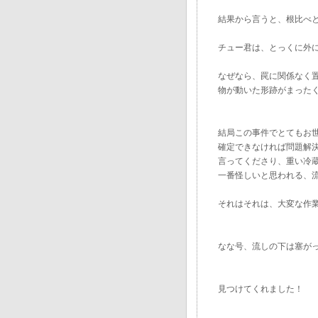
結果から言うと、根比べ
チュー君は、とっくに外
なぜなら、罠に関係なく
物が動いた形跡がまった
結局この事件でとてもお
確定できなければ問題解
言ってくださり、重い冷
一番怪しいと思われる、
それはそれは、大変な作
なな号、流しの下は塞がっ
見つけてくれました！