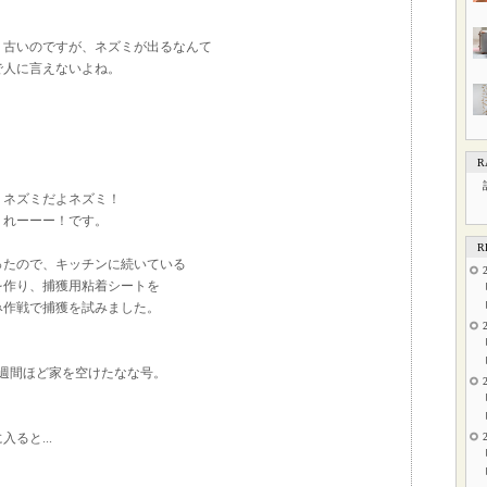
り古いのですが、ネズミが出るなんて
で人に言えないよね。
R
、ネズミだよネズミ！
くれーーー！です。
R
ったので、キッチンに続いている
を作り、捕獲用粘着シートを
み作戦で捕獲を試みました。
1週間ほど家を空けたなな号。
ると...