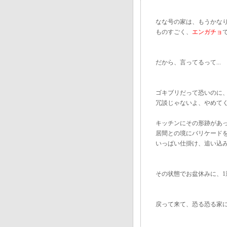
なな号の家は、もうかな
ものすごく、
エンガチョ
だから、言ってるって...
ゴキブリだって恐いのに
冗談じゃないよ、やめて
キッチンにその形跡があ
居間との境にバリケード
いっぱい仕掛け、追い込
その状態でお盆休みに、
戻って来て、恐る恐る家に入