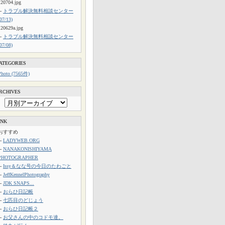
120704.jpg
└
トラブル解決無料相談センター
(07/13)
120629a.jpg
└
トラブル解決無料相談センター
(07/08)
ATEGORIES
Photo (7565件)
RCHIVES
INK
おすすめ
└
LADYWEB.ORG
└
NANAKONISHIYAMA
PHOTOGRAPHER
└
Issy＆なな号の今日のたわごと
└
JeffKennelPhotography
└
JDK SNAPS...
└
おらひ日記帳
└
七匹目のどじょう
└
おらひ日記帳２
└
お父さんの中のコドモ達。