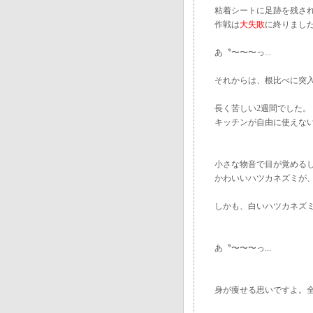
粘着シートに足跡を残さ
作戦は
大失敗
に終りまし
あ〝〜〜〜っ...
それからは、根比べに突
長く苦しい2週間でした。
キッチンが自由に使えな
小さな物音で目が覚める
かわいいハツカネズミが
しかも、白いハツカネズ
あ〝〜〜〜っ...
身が痩せる思いですよ。