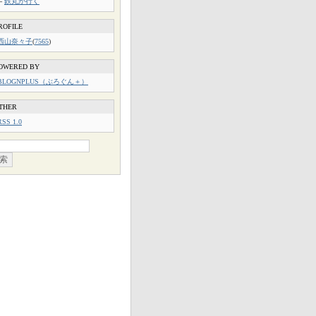
└
鉄丸が行く
ROFILE
西山奈々子
(
7565
)
OWERED BY
BLOGNPLUS（ぶろぐん＋）
THER
RSS 1.0