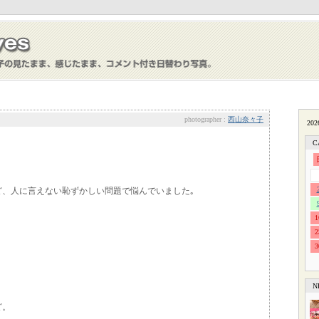
photographer :
西山奈々子
C
ど、人に言えない恥ずかしい問題で悩んでいました｡
1
2
3
N
ど。