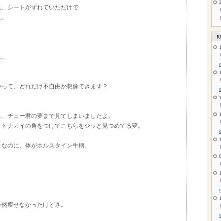
れ、シートがずれていただけで
た。
R
入。
いって、どれだけ不自由か想像できます？
し、チュー君の夢まで見てしまいましたよ。
、トナカイの角をつけてこちらをジッと見つめてる夢。
ミなのに、体がホルスタイン牛柄。
全然痩せなかったけどさ。