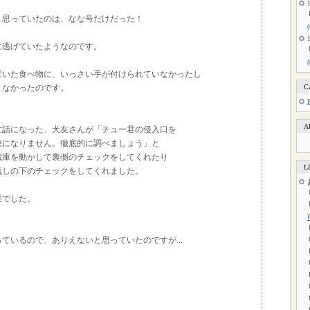
と思っていたのは、なな号だけだった！
に逃げていたようなのです。
置いた食べ物に、いっさい手が付けられていなかったし
くなかったのです。
C
A
世話になった、犬友さんが「チュー君の侵入口を
決になりません。徹底的に調べましょう」と
蔵庫を動かして裏側のチェックをしてくれたり
L
流しの下のチェックをしてくれました。
業でした。
ているので、ありえないと思っていたのですが...