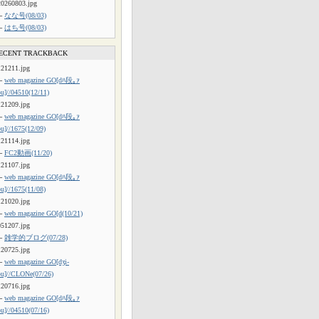
20260803.jpg
└
なな号(08/03)
└
はち号(08/03)
ECENT TRACKBACK
121211.jpg
└
web magazine GO[dﾊ段｡ｧ
ou]//04510(12/11)
121209.jpg
└
web magazine GO[dﾊ段｡ｧ
ou]//1675(12/09)
121114.jpg
└
FC2動画(11/20)
121107.jpg
└
web magazine GO[dﾊ段｡ｧ
ou]//1675(11/08)
121020.jpg
└
web magazine GO[d(10/21)
051207.jpg
└
雑学的ブログ(07/28)
120725.jpg
└
web magazine GO[dʒi-
ou]//CLONe(07/26)
120716.jpg
└
web magazine GO[dﾊ段｡ｧ
ou]//04510(07/16)