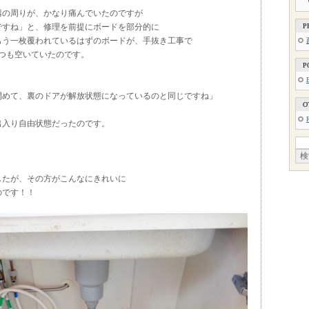
溝の周りが、かなり痛んでいたのですが
ですね」と、修理を前提にボードを部分的に
P
もう一枚覆われているはずのボードが、手抜き工事で
つも空いていたのです。
P
閉めて、裏のドアが解放状態になっているのと同じですね」
O
出入り自由状態だったのです。
したが、その方がこんなにきれいに
のです！！