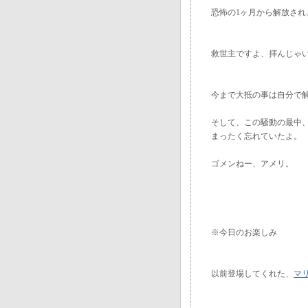
恐怖の1ヶ月から解放され
救世主ですよ、拝んじゃ
今まで大抵の事は自分で
そして、この騒動の最中、
まったく忘れていたよ。
ゴメンねー、アメリ。
※今日のお楽しみ
以前登場してくれた、
マ