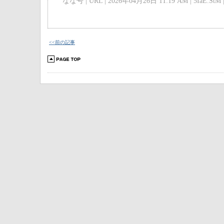
なな号 | URL | 2026年04月26日 11:19 AM | 5IaE.StM 
<<前の記事