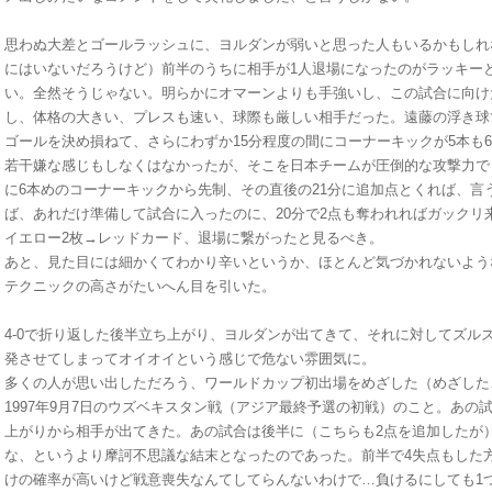
思わぬ大差とゴールラッシュに、ヨルダンが弱いと思った人もいるかもしれ
にはいないだろうけど）前半のうちに相手が1人退場になったのがラッキー
い。全然そうじゃない。明らかにオマーンよりも手強いし、この試合に向け
し、体格の大きい、プレスも速い、球際も厳しい相手だった。遠藤の浮き球
ゴールを決め損ねて、さらにわずか15分程度の間にコーナーキックが5本も
若干嫌な感じもしなくはなかったが、そこを日本チームが圧倒的な攻撃力で
に6本めのコーナーキックから先制、その直後の21分に追加点とくれば、言
ば、あれだけ準備して試合に入ったのに、20分で2点も奪われればガックリ
イエロー2枚→レッドカード、退場に繋がったと見るべき。
あと、見た目には細かくてわかり辛いというか、ほとんど気づかれないよう
テクニックの高さがたいへん目を引いた。
4-0で折り返した後半立ち上がり、ヨルダンが出てきて、それに対してズル
発させてしまってオイオイという感じで危ない雰囲気に。
多くの人が思い出しただろう、ワールドカップ初出場をめざした（めざした
1997年9月7日のウズベキスタン戦（アジア最終予選の初戦）のこと。あの試
上がりから相手が出てきた。あの試合は後半に（こちらも2点を追加したが）
な、というより摩訶不思議な結末となったのであった。前半で4失点もした
けの確率が高いけど戦意喪失なんてしてらんないわけで…負けるにしても1