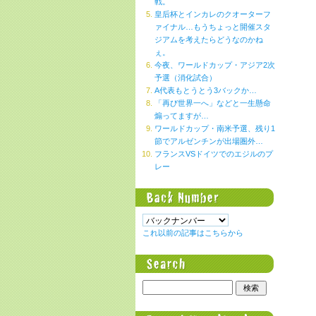
戦。
皇后杯とインカレのクオーターフ
ァイナル…もうちょっと開催スタ
ジアムを考えたらどうなのかね
ぇ。
今夜、ワールドカップ・アジア2次
予選（消化試合）
A代表もとうとう3バックか…
「再び世界一へ」などと一生懸命
煽ってますが…
ワールドカップ・南米予選、残り1
節でアルゼンチンが出場圏外…
フランスVSドイツでのエジルのプ
レー
これ以前の記事はこちらから