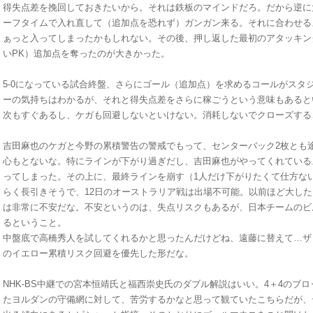
得失点差を挽回しておきたいから。それは鉄板のマインドだろ。だから逆に
ーフタイムで入れ直して（追加点を恐れず）ガンガン来る。それに合わせる
ぁっと入ってしまったかもしれない。その後、押し返した最初のアタッキン
いPK）追加点を奪ったのが大きかった。
5-0になっている試合終盤、さらにゴール（追加点）を求めるコールがスタ
ーの気持ちはわかるが、それと得失点差をさらに稼ごうという意味もあると
次もすぐあるし、ケガも回避しないといけない。消耗しないでクローズする
吉田麻也のケガと今野の累積警告の警戒でもって、センターバック2枚とも
心もとないな。特にラインが下がり過ぎだし、吉田麻也がやってくれている
ってしまった。その上に、最終ラインを崩す（1人だけ下がりたくて仕方な
らく長引きそうで、12日のオーストラリア戦は出場不可能。以前ほど大し
は非常に不安だな。不安というのは、失点リスクもあるが、日本チームのビ
るということ。
中盤底で高橋秀人を試してくれるかと思ったんだけどね、遠藤に替えて…ザ
のイエロー累積リスク回避を優先した形だな。
NHK-BS中継での宮本恒靖氏と福西崇史氏のダブル解説はいい。4＋4のブ
たヨルダンの守備網に対して、苦労するかなと思って観ていたこちらだが、