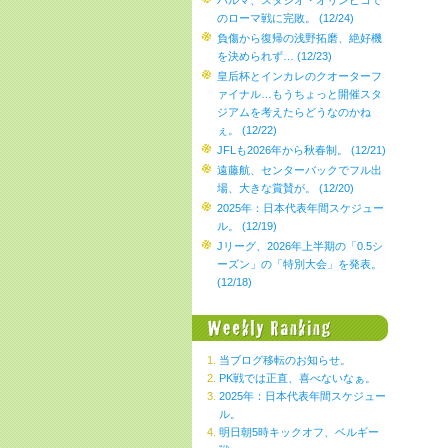
パルマ、スタジオ・オリンピコで
のローマ戦に完敗。 (12/24)
負傷から復帰の浅野拓磨、絶好機
を決められず… (12/23)
皇后杯とインカレのクオーターフ
ァイナル…もうちょっと開催スタ
ジアムを考えたらどうなのかね
ぇ。 (12/22)
JFLも2026年から秋春制。 (12/21)
遠藤航、センターバックでフル出
場、大きな賞賛が。 (12/20)
2025年：日本代表年間スケジュー
ル。 (12/19)
Jリーグ、2026年上半期の「0.5シ
ーズン」の「特別大会」を発表。
(12/18)
当ブログ移転のお知らせ。
PK戦では正直、喜べないなぁ。
2025年：日本代表年間スケジュー
ル。
明日朝5時キックオフ、ベルギー