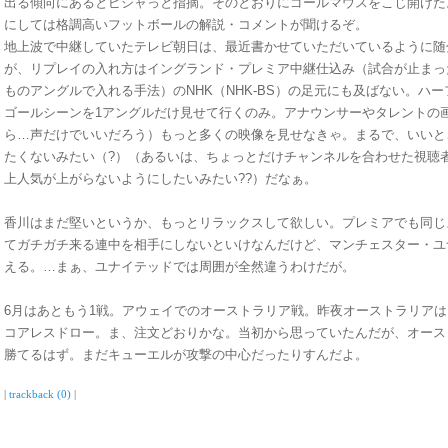
出る傾向にあるとピシャっと指摘。そのとおりにゴールマウスをこじ開けた
にしては格調高いフットボールの解説・コメントが聞けるぞ。
地上波で中継していたテレビ朝日は、最近書かせていただいているように随
が、リプレイの入れ方はイングランド・プレミア中継仕込み（試合が止まっ
ものアングルで入れる手法）のNHK（NHK-BS）の足元にも及ばない。ハ
ゴールシーンを1アングルだけ見せて行くのみ。アナウンサーやタレントの
ら…声だけでいいだろう）もっと多くの映像を見せなきゃ。まるで、いいと
たくないみたい（?）（あるいは、ちょっとだけチャンネルを合わせた視聴
上人気が上がらないようにしたいみたい??）だなぁ。
香川はまだ堅いというか、もっとリラックスして欲しい。プレミアでも同じ
てガチガチ来る連中を相手にしないといけなんだけど、マンチェスター・ユ
える。…まぁ、ユナイテッドでは周囲が全然違うわけだが。
6月はあともう1戦。アウェイでのオーストラリア戦。昨夜オーストラリア
コアレスドロー。ま、注文どおりかな。当初から思っていたんだが、オース
勝てるはず。まだキューエルが攻撃の中心だったりすんだよ。
|
trackback (0)
|