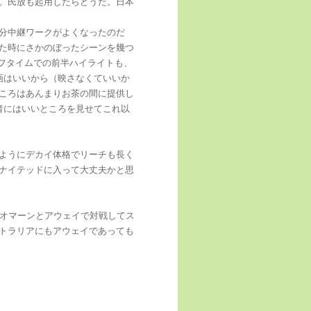
。民放も起用したらどうだ。日本
分中継ワークがよくなったのだ
た時にさかのぼったシーンを幾つ
ーフタイムでの前半ハイライトも、
画はいいから（映さなくていいか
ころはあんまりお茶の間に提供し
者にはいいところを見せてこれ以
ようにデカイ体格でリーチも長く
ナイテッドに入って大丈夫かと思
はオマーンとアウェイで対戦してス
トラリアにもアウェイであっても