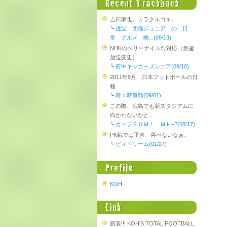
吉田麻也、ミラクルゴル。
└
虎党 団塊ジュニア の 日
常 グルメ 映...(09/13)
NHKのベリーナイスな対応（急遽
放送変更）
└
府中キッカーズシニア(09/10)
2011年9月…日本フットボールの日
程
└
時々時事爺(09/01)
この際、広島でも新スタジアムに
向かわないかと…
└
カープＢＯＭ！ Ｍｋ−?(08/17)
PK戦では正直、喜べないなぁ。
└
ビィドリーム(01/27)
KOH
新装!!! KOH'S TOTAL FOOTBALL