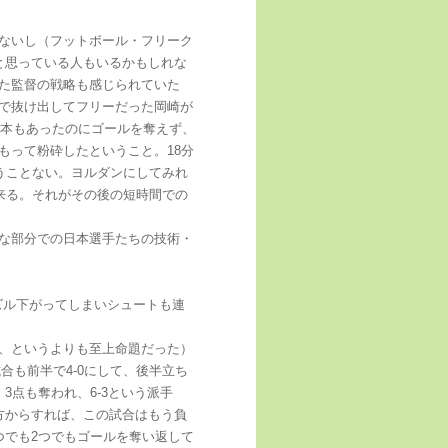
ないし（フットボール・フリーク
と思っている人もいるかもしれな
た監督の戦略も感じられていた
で抜け出してフリーだった岡崎が
6本もあったのにゴールを奪えず、
もって粉砕したということ。18分
うことない。ヨルダンにしてみれ
来る。それがその後の短時間での
な部分での日本選手たちの技術・
ズル下がってしまいシュートも連
、というよりも至上命題だった）
合も前半で4-0にして、後半立ち
3点も奪われ、6-3という派手
方からすれば、この試合はもう負
つでも2つでもゴールを奪い返して