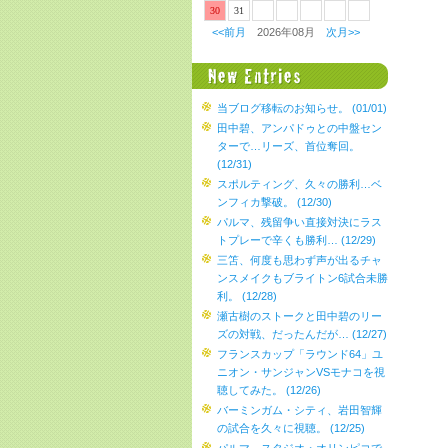
30
31
<<前月
2026年08月
次月>>
当ブログ移転のお知らせ。 (01/01)
田中碧、アンパドゥとの中盤セン
ターで…リーズ、首位奪回。
(12/31)
スポルティング、久々の勝利…ベ
ンフィカ撃破。 (12/30)
パルマ、残留争い直接対決にラス
トプレーで辛くも勝利… (12/29)
三笘、何度も思わず声が出るチャ
ンスメイクもブライトン6試合未勝
利。 (12/28)
瀬古樹のストークと田中碧のリー
ズの対戦、だったんだが… (12/27)
フランスカップ「ラウンド64」ユ
ニオン・サンジャンVSモナコを視
聴してみた。 (12/26)
バーミンガム・シティ、岩田智輝
の試合を久々に視聴。 (12/25)