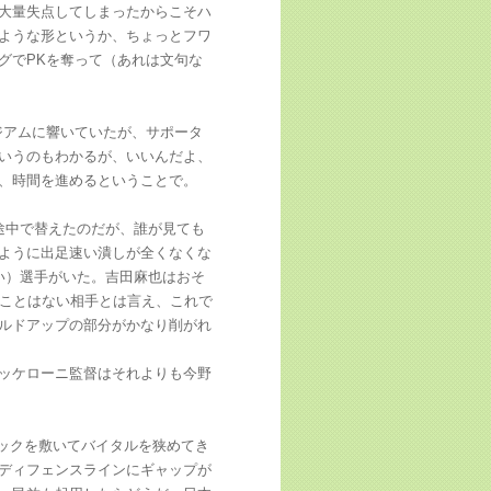
大量失点してしまったからこそハ
ような形というか、ちょっとフワ
グでPKを奪って（あれは文句な
ジアムに響いていたが、サポータ
いうのもわかるが、いいんだよ、
、時間を進めるということで。
途中で替えたのだが、誰が見ても
ように出足速い潰しが全くなくな
い）選手がいた。吉田麻也はおそ
たことはない相手とは言え、これで
ルドアップの部分がかなり削がれ
ッケローニ監督はそれよりも今野
ロックを敷いてバイタルを狭めてき
ディフェンスラインにギャップが