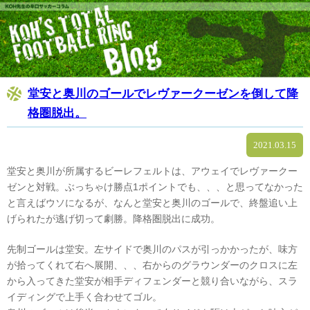
堂安と奥川のゴールでレヴァークーゼンを倒して降
格圏脱出。
2021.03.15
堂安と奥川が所属するビーレフェルトは、アウェイでレヴァークー
ゼンと対戦。ぶっちゃけ勝点1ポイントでも、、、と思ってなかった
と言えばウソになるが、なんと堂安と奥川のゴールで、終盤追い上
げられたが逃げ切って劇勝。降格圏脱出に成功。
先制ゴールは堂安。左サイドで奥川のパスが引っかかったが、味方
が拾ってくれて右へ展開、、、右からのグラウンダーのクロスに左
から入ってきた堂安が相手ディフェンダーと競り合いながら、スラ
イディングで上手く合わせてゴル。