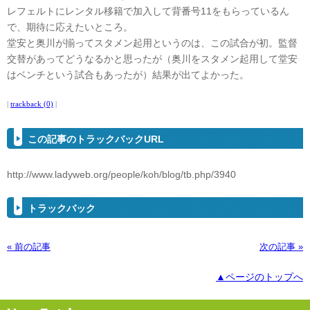
レフェルトにレンタル移籍で加入して背番号11をもらっているん
で、期待に応えたいところ。
堂安と奥川が揃ってスタメン起用というのは、この試合が初。監督
交替があってどうなるかと思ったが（奥川をスタメン起用して堂安
はベンチという試合もあったが）結果が出てよかった。
|
trackback (0)
|
この記事のトラックバックURL
http://www.ladyweb.org/people/koh/blog/tb.php/3940
トラックバック
« 前の記事
次の記事 »
▲ページのトップへ