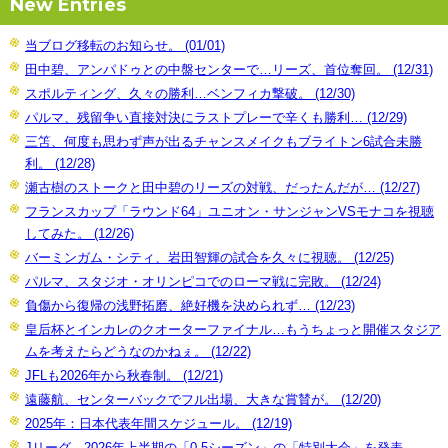
New Entries
当ブログ移転のお知らせ。 (01/01)
田中碧、アンパドゥとの中盤センターで…リーズ、首位奪回。 (12/31)
スポルティング、久々の勝利…ベンフィカ撃破。 (12/30)
パルマ、残留争い直接対決にラストプレーで辛くも勝利… (12/29)
三笘、何度も思わず声が出るチャンスメイクもブライトン6試合未勝
利。 (12/28)
瀬古樹のストークと田中碧のリーズの対戦、だったんだが… (12/27)
フランスカップ「ラウンド64」ユニオン・サンジャンVSモナコを視聴
してみた。 (12/26)
バーミンガム・シティ、岩田智輝の試合を久々に視聴。 (12/25)
パルマ、スタジオ・オリンピコでのローマ戦に完敗。 (12/24)
負傷から復帰の浅野拓磨、絶好機を決められず… (12/23)
皇后杯とインカレのクオーターファイナル…もうちょっと開催スタジア
ムを考えたらどうなのかねぇ。 (12/22)
JFLも2026年から秋春制。 (12/21)
遠藤航、センターバックでフル出場、大きな賞賛が。 (12/20)
2025年：日本代表年間スケジュール。 (12/19)
Jリーグ、2026年上半期の「0.5シーズン」の「特別大会」を発表。