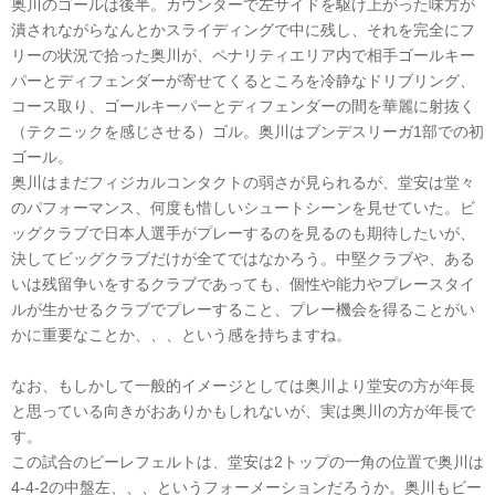
奥川のゴールは後半。カウンターで左サイドを駆け上がった味方が
潰されながらなんとかスライディングで中に残し、それを完全にフ
リーの状況で拾った奥川が、ペナリティエリア内で相手ゴールキー
パーとディフェンダーが寄せてくるところを冷静なドリブリング、
コース取り、ゴールキーパーとディフェンダーの間を華麗に射抜く
（テクニックを感じさせる）ゴル。奥川はブンデスリーガ1部での初
ゴール。
奥川はまだフィジカルコンタクトの弱さが見られるが、堂安は堂々
のパフォーマンス、何度も惜しいシュートシーンを見せていた。ビ
ッグクラブで日本人選手がプレーするのを見るのも期待したいが、
決してビッグクラブだけが全てではなかろう。中堅クラブや、ある
いは残留争いをするクラブであっても、個性や能力やプレースタイ
ルが生かせるクラブでプレーすること、プレー機会を得ることがい
かに重要なことか、、、という感を持ちますね。
なお、もしかして一般的イメージとしては奥川より堂安の方が年長
と思っている向きがおありかもしれないが、実は奥川の方が年長で
す。
この試合のビーレフェルトは、堂安は2トップの一角の位置で奥川は
4-4-2の中盤左、、、というフォーメーションだろうか。奥川もビー