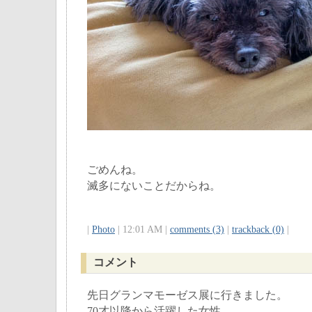
ごめんね。
滅多にないことだからね。
|
Photo
| 12:01 AM |
comments (3)
|
trackback (0)
|
コメント
先日グランマモーゼス展に行きました。
70才以降から活躍した女性。