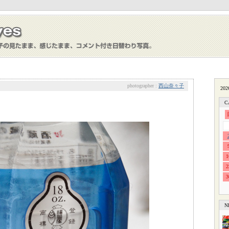
photographer :
西山奈々子
C
1
2
3
N