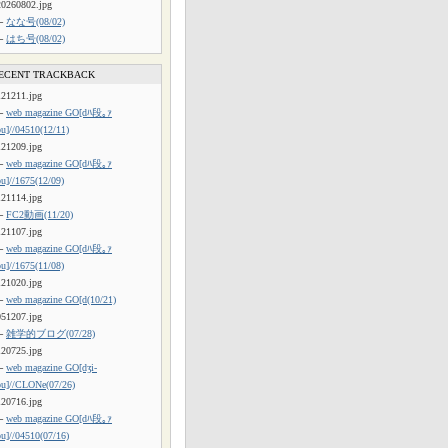
20260802.jpg
└
なな号(08/02)
└
はち号(08/02)
ECENT TRACKBACK
121211.jpg
└
web magazine GO[dﾊ段｡ｧ
ou]//04510(12/11)
121209.jpg
└
web magazine GO[dﾊ段｡ｧ
ou]//1675(12/09)
121114.jpg
└
FC2動画(11/20)
121107.jpg
└
web magazine GO[dﾊ段｡ｧ
ou]//1675(11/08)
121020.jpg
└
web magazine GO[d(10/21)
051207.jpg
└
雑学的ブログ(07/28)
120725.jpg
└
web magazine GO[dʒi-
ou]//CLONe(07/26)
120716.jpg
└
web magazine GO[dﾊ段｡ｧ
ou]//04510(07/16)