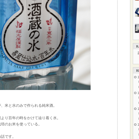
R
R
が、米と水のみで作られる純米酒。
麓より百年の時をかけて辿り着く水。
約栽培のお米を使っている。
の話です。