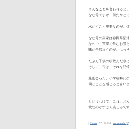
そんなことを言われると
なな号ですが、何だかと
水がすごく重要なのが、
なな号の実家は静岡県沼
なので、実家で飲むお茶
味が全然違うのが、はっ
たぶん子供の頃飲んだ水
そして、舌は、それを記
最近会った、小学校時代
同じことを感じると言い
というわけで、これ、ど
飲むのがすごく楽しみで
|
Photo
| 12:00 AM |
comments (0)