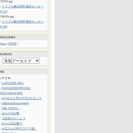
120704.jpg
└
トラブル解決無料相談センター
(07/13)
120629a.jpg
└
トラブル解決無料相談センター
(07/08)
ATEGORIES
Photo (7563件)
RCHIVES
INK
おすすめ
└
LADYWEB.ORG
└
NANAKONISHIYAMA
PHOTOGRAPHER
└
Issy＆なな号の今日のたわごと
└
JeffKennelPhotography
└
JDK SNAPS...
└
おらひ日記帳
└
七匹目のどじょう
└
おらひ日記帳２
└
お父さんの中のコドモ達。