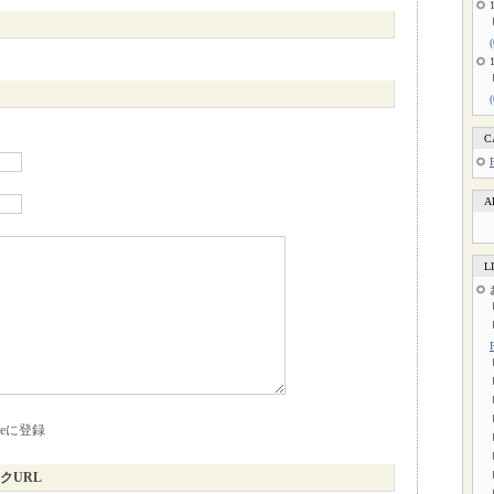
C
A
L
kieに登録
クURL