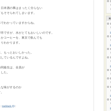
、日本酒の事はまったく分らない
てもそそられてしまいます。
R
体でわかっていますからね。
津市ですが、水がとてもおいしいのです。
とかコーヒーを、東京で飲んでも
きりわかります。
は、もっとおいしかった。
憶しているんですよね。
の同級生は、全員が
ました。
んな味がするのか
す。
|
trackback (0)
|