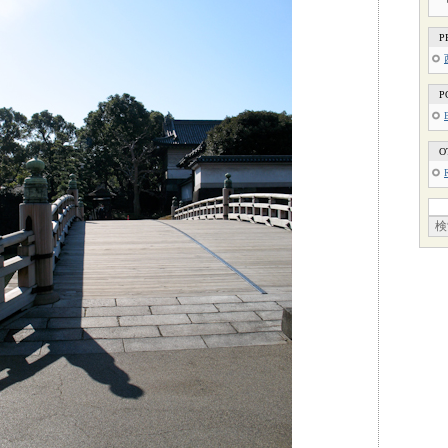
P
P
O