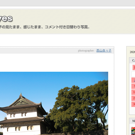
photographer :
西山奈々子
C
1
2
3
N