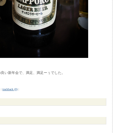
の良い新年会で、満足、満足ーぅでした。
|
trackback (0)
|