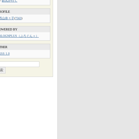
└
鉄丸が行く
ROFILE
西山奈々子
(
7563
)
OWERED BY
BLOGNPLUS（ぶろぐん＋）
THER
RSS 1.0