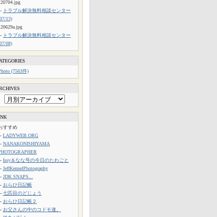
120704.jpg
└
トラブル解決無料相談センター
(07/13)
120629a.jpg
└
トラブル解決無料相談センター
(07/08)
ATEGORIES
Photo (7563件)
RCHIVES
INK
おすすめ
└
LADYWEB.ORG
└
NANAKONISHIYAMA
PHOTOGRAPHER
└
Issy＆なな号の今日のたわごと
└
JeffKennelPhotography
└
JDK SNAPS...
└
おらひ日記帳
└
七匹目のどじょう
└
おらひ日記帳２
└
お父さんの中のコドモ達。