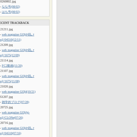
20260802.jpg
└
なな号(08/02)
└
はち号(08/02)
ECENT TRACKBACK
121211.jpg
└
web magazine GO[dﾊ段｡ｧ
ou]//04510(12/11)
121209.jpg
└
web magazine GO[dﾊ段｡ｧ
ou]//1675(12/09)
121114.jpg
└
FC2動画(11/20)
121107.jpg
└
web magazine GO[dﾊ段｡ｧ
ou]//1675(11/08)
121020.jpg
└
web magazine GO[d(10/21)
051207.jpg
└
雑学的ブログ(07/28)
120725.jpg
└
web magazine GO[dʒi-
ou]//CLONe(07/26)
120716.jpg
└
web magazine GO[dﾊ段｡ｧ
ou]//04510(07/16)