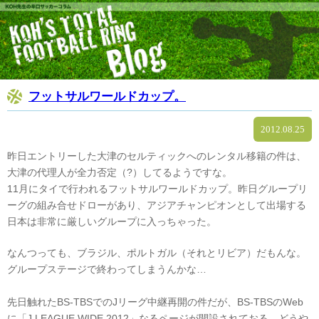
フットサルワールドカップ。
2012.08.25
昨日エントリーした大津のセルティックへのレンタル移籍の件は、
大津の代理人が全力否定（?）してるようですな。
11月にタイで行われるフットサルワールドカップ。昨日グループリ
ーグの組み合せドローがあり、アジアチャンピオンとして出場する
日本は非常に厳しいグループに入っちゃった。
なんつっても、ブラジル、ポルトガル（それとリビア）だもんな。
グループステージで終わってしまうんかな…
先日触れたBS-TBSでのJリーグ中継再開の件だが、BS-TBSのWeb
に「J.LEAGUE WIDE 2012」なるページが開設されておる。どうや