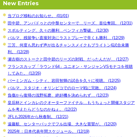
New Entries
当ブログ移転のお知らせ。 (01/01)
田中碧、アンパドゥとの中盤センターで…リーズ、首位奪回。 (12/31)
スポルティング、久々の勝利…ベンフィカ撃破。 (12/30)
パルマ、残留争い直接対決にラストプレーで辛くも勝利… (12/29)
三笘、何度も思わず声が出るチャンスメイクもブライトン6試合未勝
利。 (12/28)
瀬古樹のストークと田中碧のリーズの対戦、だったんだが… (12/27)
フランスカップ「ラウンド64」ユニオン・サンジャンVSモナコを視聴
してみた。 (12/26)
バーミンガム・シティ、岩田智輝の試合を久々に視聴。 (12/25)
パルマ、スタジオ・オリンピコでのローマ戦に完敗。 (12/24)
負傷から復帰の浅野拓磨、絶好機を決められず… (12/23)
皇后杯とインカレのクオーターファイナル…もうちょっと開催スタジア
ムを考えたらどうなのかねぇ。 (12/22)
JFLも2026年から秋春制。 (12/21)
遠藤航、センターバックでフル出場、大きな賞賛が。 (12/20)
2025年：日本代表年間スケジュール。 (12/19)