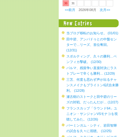
30
31
<<前月
2026年08月
次月>>
当ブログ移転のお知らせ。 (01/01)
田中碧、アンパドゥとの中盤セン
ターで…リーズ、首位奪回。
(12/31)
スポルティング、久々の勝利…ベ
ンフィカ撃破。 (12/30)
パルマ、残留争い直接対決にラス
トプレーで辛くも勝利… (12/29)
三笘、何度も思わず声が出るチャ
ンスメイクもブライトン6試合未勝
利。 (12/28)
瀬古樹のストークと田中碧のリー
ズの対戦、だったんだが… (12/27)
フランスカップ「ラウンド64」ユ
ニオン・サンジャンVSモナコを視
聴してみた。 (12/26)
バーミンガム・シティ、岩田智輝
の試合を久々に視聴。 (12/25)