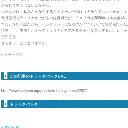
からして無くはない話かもね。
ぶっちゃけ、私なんかからするとカタール開催は（今からでも）止めましょ
代替開催でアメリカが上がるのは普通だが、アメリカは2026年（本大会48
するとかいう話だから、イングランドになるのか??? アジアでの開催だっ
諸国、、、中国とかオーストラリアが色気を見せそうな気もするが。もしそ
だろうな。
さてさて、どうなりますか。
|
trackback (0)
|
この記事のトラックバックURL
http://www.ladyweb.org/people/koh/blog/tb.php/2827
トラックバック
« 前の記事