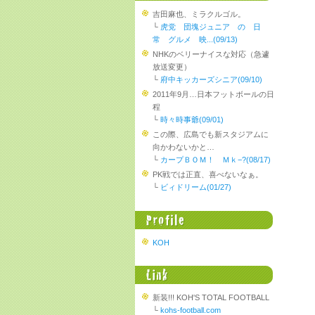
吉田麻也、ミラクルゴル。
└
虎党 団塊ジュニア の 日
常 グルメ 映...(09/13)
NHKのベリーナイスな対応（急遽
放送変更）
└
府中キッカーズシニア(09/10)
2011年9月…日本フットボールの日
程
└
時々時事爺(09/01)
この際、広島でも新スタジアムに
向かわないかと…
└
カープＢＯＭ！ Ｍｋ−?(08/17)
PK戦では正直、喜べないなぁ。
└
ビィドリーム(01/27)
KOH
新装!!! KOH'S TOTAL FOOTBALL
└
kohs-football.com