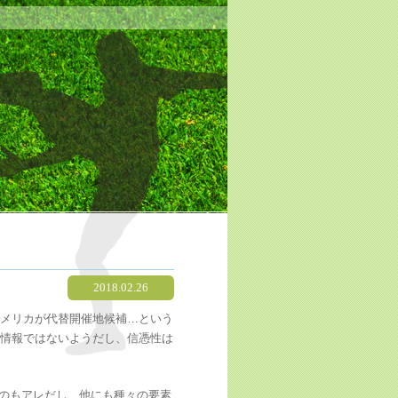
2018.02.26
アメリカが代替開催地候補…という
の情報ではないようだし、信憑性は
のもアレだし、他にも種々の要素