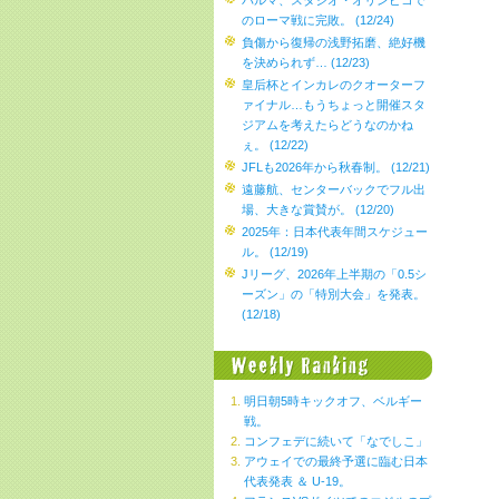
パルマ、スタジオ・オリンピコで
のローマ戦に完敗。 (12/24)
負傷から復帰の浅野拓磨、絶好機
を決められず… (12/23)
皇后杯とインカレのクオーターフ
ァイナル…もうちょっと開催スタ
ジアムを考えたらどうなのかね
ぇ。 (12/22)
JFLも2026年から秋春制。 (12/21)
遠藤航、センターバックでフル出
場、大きな賞賛が。 (12/20)
2025年：日本代表年間スケジュー
ル。 (12/19)
Jリーグ、2026年上半期の「0.5シ
ーズン」の「特別大会」を発表。
(12/18)
明日朝5時キックオフ、ベルギー
戦。
コンフェデに続いて「なでしこ」
アウェイでの最終予選に臨む日本
代表発表 ＆ U-19。