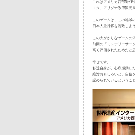
これはアメリカ西部5州
ユタ、アリゾナ政府観光
このゲームは、この地域
日本人旅行客を誘致しよ
この大がかりなゲームの
前回の「ミステリーサーク
高く評価されたためだと
幸せです。
私達自身が、心底感動し
絶対おもしろいと、自信
認められているというこ