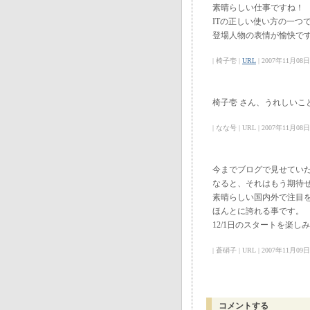
素晴らしい仕事ですね！
ITの正しい使い方の一つ
登場人物の表情が愉快で
| 椅子壱 |
URL
| 2007年11月08日 0
椅子壱 さん、うれしいこ
| なな号 | URL | 2007年11月08日 
今までブログで見せてい
なると、それはもう期待
素晴らしい国内外で注目
ほんとに誇れる事です。
12/1日のスタートを楽し
| 蒼硝子 | URL | 2007年11月09日 1
コメントする