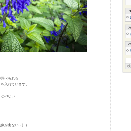
P
P
O
が調べられる
リを入れています。
ことのない
映像が出ない（汗）