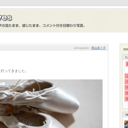
photographer :
西山奈々子
C
に行ってきました。
1
2
3
N