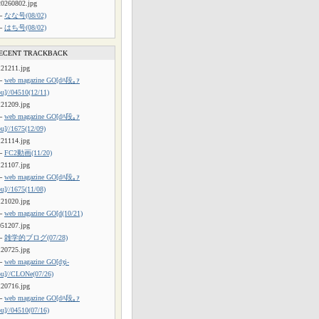
20260802.jpg
└
なな号(08/02)
└
はち号(08/02)
ECENT TRACKBACK
121211.jpg
└
web magazine GO[dﾊ段｡ｧ
ou]//04510(12/11)
121209.jpg
└
web magazine GO[dﾊ段｡ｧ
ou]//1675(12/09)
121114.jpg
└
FC2動画(11/20)
121107.jpg
└
web magazine GO[dﾊ段｡ｧ
ou]//1675(11/08)
121020.jpg
└
web magazine GO[d(10/21)
051207.jpg
└
雑学的ブログ(07/28)
120725.jpg
└
web magazine GO[dʒi-
ou]//CLONe(07/26)
120716.jpg
└
web magazine GO[dﾊ段｡ｧ
ou]//04510(07/16)