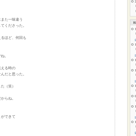
はまた一味違う
R
してくださった。
えるほど、何回も
でね。
伝える時の
なんだと思った。
した（笑）
だからね。
とができて