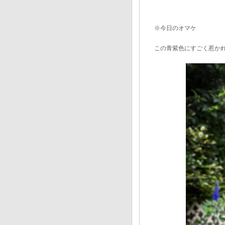
※今日のオマケ
この青紫色にすごく惹か