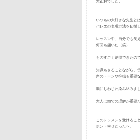
大正解でした。
いつもの大好きな先生と
バレエの表現方法を伝授
レッスン中、自分でも笑
何回も頷いた（笑）
ものすごく納得できたの
知識もさることながら、
声のトーンや抑揚も重要
脳にじわじわ染み込みま
大人は頭での理解が重要
このレッスンを受けるこ
ホント幸せだった〜。