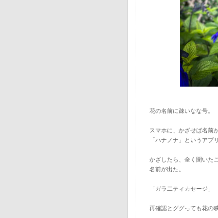
花の名前に疎いなな号。
スマホに、かざせば名前
「ハナノナ」というアプ
かざしたら、全く聞いた
名前が出た。
「ガラ二ティカセージ」
再確認とググっても花の