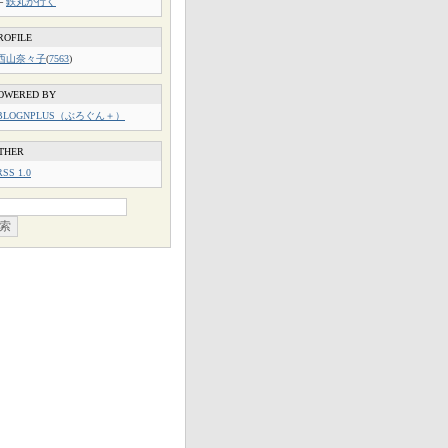
└
鉄丸が行く
ROFILE
西山奈々子
(
7563
)
OWERED BY
BLOGNPLUS（ぶろぐん＋）
THER
RSS 1.0