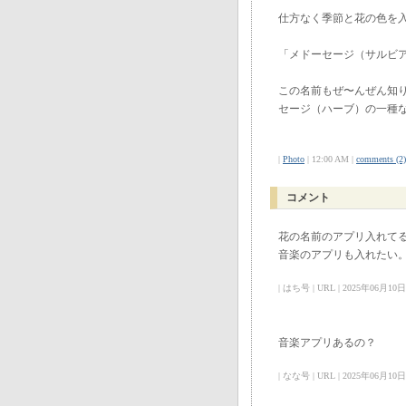
仕方なく季節と花の色を
「メドーセージ（サルビ
この名前もぜ〜んぜん知
セージ（ハーブ）の一種
|
Photo
| 12:00 AM |
comments (2)
コメント
花の名前のアプリ入れて
音楽のアプリも入れたい
| はち号 | URL | 2025年06月10日 
音楽アプリあるの？
| なな号 | URL | 2025年06月10日 08