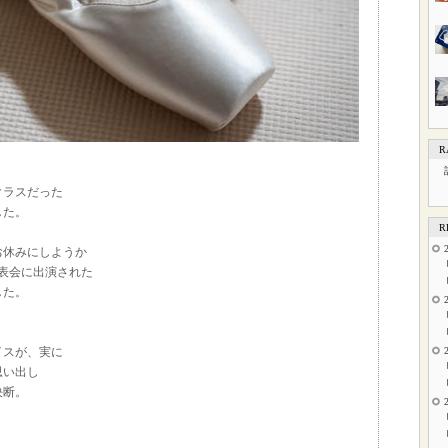
R
クラスだった
した。
R
お休みにしようか
表会に出演された
した。
イスが、実に
思い出し
決断。