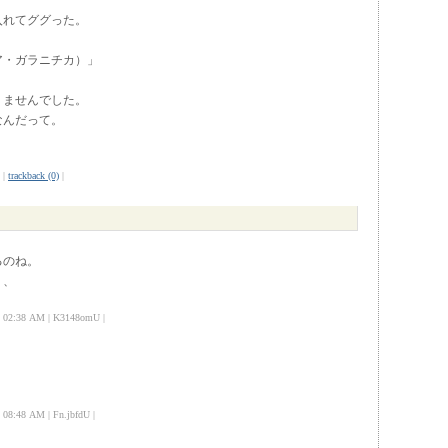
入れてググった。
ア・ガラニチカ）」
りませんでした。
なんだって。
|
trackback (0)
|
るのね。
。、
02:38 AM | K3148omU |
:48 AM | Fn.jbfdU |