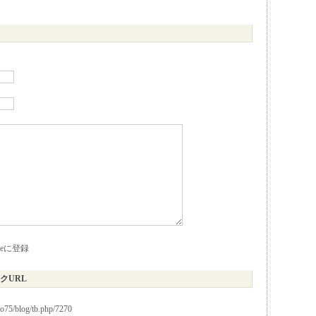
kieに登録
クURL
io75/blog/tb.php/7270