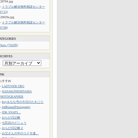
120704.jpg
└
トラブル解決無料相談センター
(07/13)
120629a.jpg
└
トラブル解決無料相談センター
(07/08)
ATEGORIES
Photo (7563件)
RCHIVES
INK
おすすめ
└
LADYWEB.ORG
└
NANAKONISHIYAMA
PHOTOGRAPHER
└
Issy＆なな号の今日のたわごと
└
JeffKennelPhotography
└
JDK SNAPS...
└
おらひ日記帳
└
七匹目のどじょう
└
おらひ日記帳２
└
お父さんの中のコドモ達。