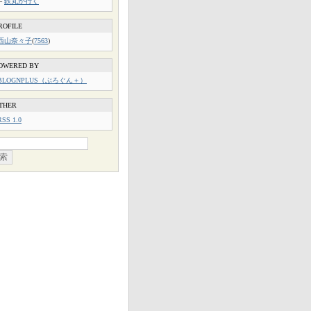
└
鉄丸が行く
ROFILE
西山奈々子
(
7563
)
OWERED BY
BLOGNPLUS（ぶろぐん＋）
THER
RSS 1.0