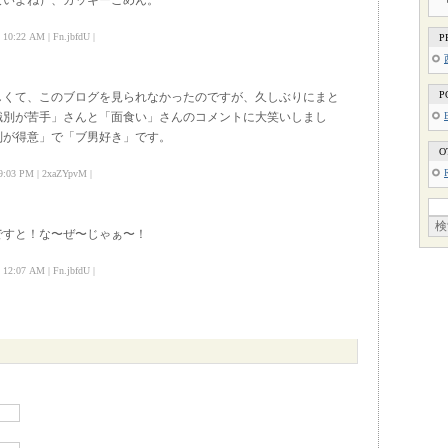
ないよね）、ガッキーごめん。
:22 AM | Fn.jbfdU |
P
P
しくて、このブログを見られなかったのですが、久しぶりにまと
識別が苦手」さんと「面食い」さんのコメントに大笑いしまし
別が得意」で「ブ男好き」です。
O
:03 PM | 2xaZYpvM |
ですと！な〜ぜ〜じゃぁ〜！
:07 AM | Fn.jbfdU |