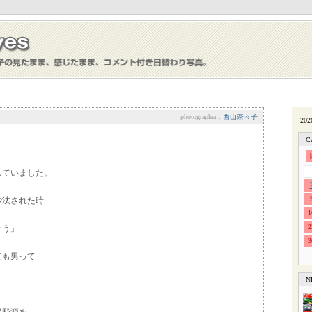
photographer :
西山奈々子
C
していました。
沙汰された時
1
2
そう」
3
ても男って
N