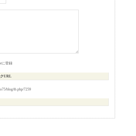
kieに登録
クURL
io75/blog/tb.php/7259