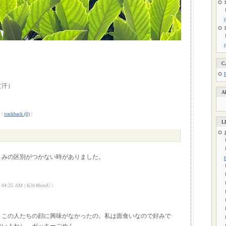
C
（汗）
A
|
trackback (0)
|
L
さみの区別がつかない時がありました。
04:25 AM | K3148omU |
、この人たちの顔に興味がなかったの。私は面食いなので好みで