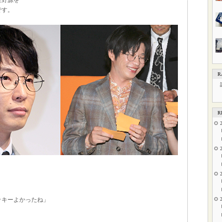
星野源を
です。
R
R
ッキーよかったね」