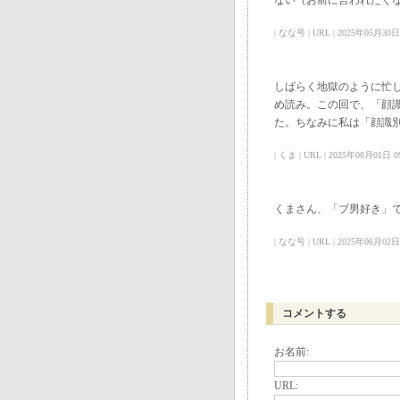
ない（お前に言われたく
| なな号 | URL | 2025年05月30日 10
しばらく地獄のように忙
め読み。この回で、「顔
た。ちなみに私は「顔識
| くま | URL | 2025年06月01日 09
くまさん、「ブ男好き」
| なな号 | URL | 2025年06月02日 12
コメントする
お名前:
URL: