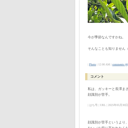
今が季節なんですかね。
そんなことも知りません
|
Photo
| 12:00 AM |
comments (4)
コメント
私は、ガッキーと長澤ま
顔識別が苦手。
| はち号 | URL | 2025年05月30日 
顔識別が苦手というより