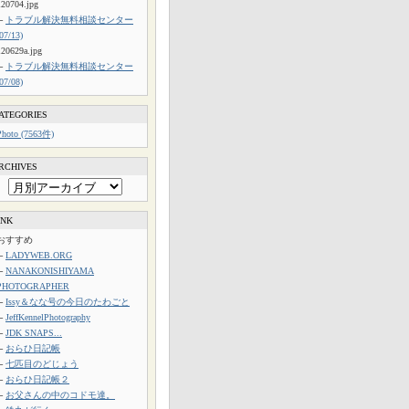
120704.jpg
└
トラブル解決無料相談センター
(07/13)
120629a.jpg
└
トラブル解決無料相談センター
(07/08)
ATEGORIES
Photo (7563件)
RCHIVES
INK
おすすめ
└
LADYWEB.ORG
└
NANAKONISHIYAMA
PHOTOGRAPHER
└
Issy＆なな号の今日のたわごと
└
JeffKennelPhotography
└
JDK SNAPS...
└
おらひ日記帳
└
七匹目のどじょう
└
おらひ日記帳２
└
お父さんの中のコドモ達。