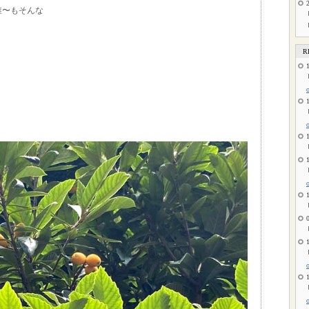
誰〜もそんな
R