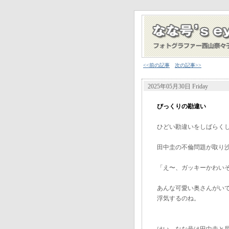
<<前の記事
次の記事>>
2025年05月30日 Friday
びっくりの勘違い
ひどい勘違いをしばらく
田中圭の不倫問題が取り
「え〜、ガッキーかわい
あんな可愛い奥さんがい
浮気するのね。