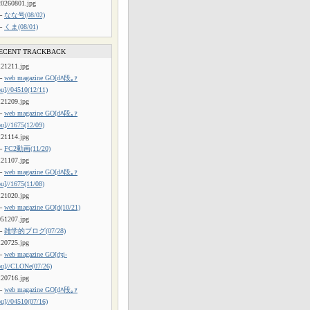
20260801.jpg
└
なな号(08/02)
└
くま(08/01)
ECENT TRACKBACK
121211.jpg
└
web magazine GO[dﾊ段｡ｧ
ou]//04510(12/11)
121209.jpg
└
web magazine GO[dﾊ段｡ｧ
ou]//1675(12/09)
121114.jpg
└
FC2動画(11/20)
121107.jpg
└
web magazine GO[dﾊ段｡ｧ
ou]//1675(11/08)
121020.jpg
└
web magazine GO[d(10/21)
051207.jpg
└
雑学的ブログ(07/28)
120725.jpg
└
web magazine GO[dʒi-
ou]//CLONe(07/26)
120716.jpg
└
web magazine GO[dﾊ段｡ｧ
ou]//04510(07/16)