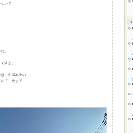
ゃない？
R
すね。
来ですよ。
砂は、中国本土の
ていて、色まで