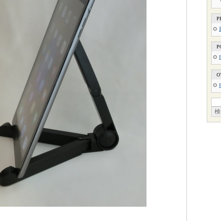
P
P
O