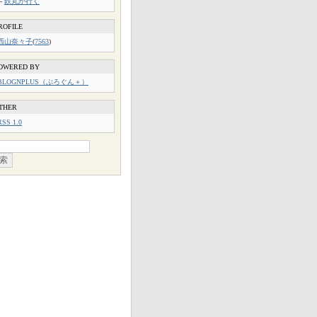
└
鉄丸が行く
ROFILE
西山奈々子
(
7563
)
OWERED BY
BLOGNPLUS（ぶろぐん＋）
THER
RSS 1.0