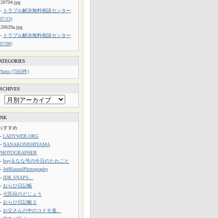
120704.jpg
└
トラブル解決無料相談センター
(07/13)
120629a.jpg
└
トラブル解決無料相談センター
(07/08)
ATEGORIES
Photo (7563件)
RCHIVES
INK
おすすめ
└
LADYWEB.ORG
└
NANAKONISHIYAMA
PHOTOGRAPHER
└
Issy＆なな号の今日のたわごと
└
JeffKennelPhotography
└
JDK SNAPS...
└
おらひ日記帳
└
七匹目のどじょう
└
おらひ日記帳２
└
お父さんの中のコドモ達。