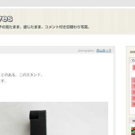
photographer :
西山奈々子
C
ことのある、このスタンド。
ます。
1
2
3
N