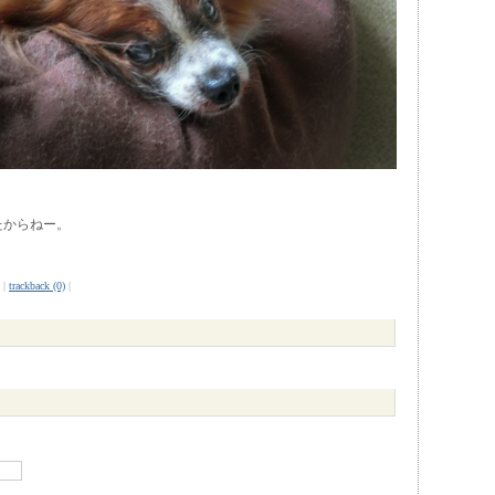
たからねー。
|
trackback (0)
|