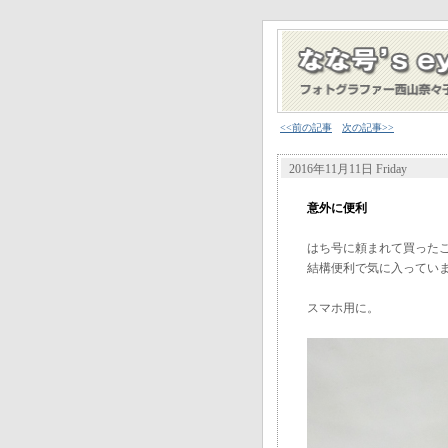
<<前の記事
次の記事>>
2016年11月11日 Friday
意外に便利
はち号に頼まれて買った
結構便利で気に入ってい
スマホ用に。