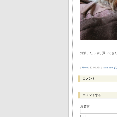
灯油、たっぷり買ってき
|
Photo
| 12:00 AM |
comments (0)
コメント
コメントする
お名前:
URL: