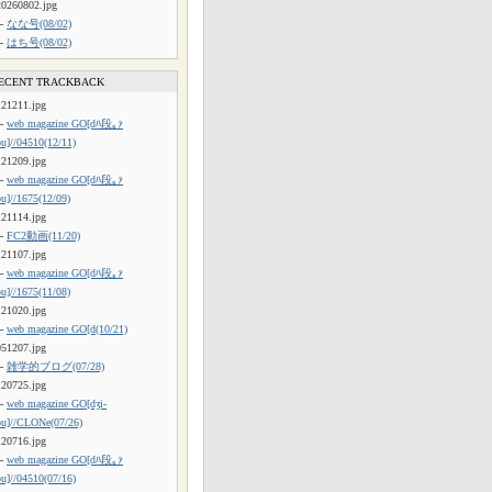
20260802.jpg
└
なな号(08/02)
└
はち号(08/02)
ECENT TRACKBACK
121211.jpg
└
web magazine GO[dﾊ段｡ｧ
ou]//04510(12/11)
121209.jpg
└
web magazine GO[dﾊ段｡ｧ
ou]//1675(12/09)
121114.jpg
└
FC2動画(11/20)
121107.jpg
└
web magazine GO[dﾊ段｡ｧ
ou]//1675(11/08)
121020.jpg
└
web magazine GO[d(10/21)
051207.jpg
└
雑学的ブログ(07/28)
120725.jpg
└
web magazine GO[dʒi-
ou]//CLONe(07/26)
120716.jpg
└
web magazine GO[dﾊ段｡ｧ
ou]//04510(07/16)