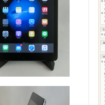
C
A
L