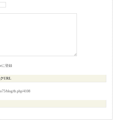
kieに登録
クURL
io75/blog/tb.php/4108