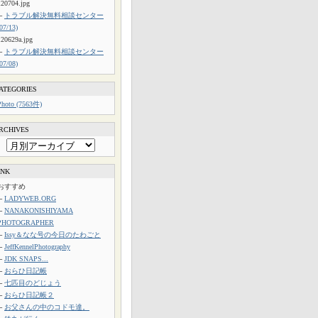
120704.jpg
└
トラブル解決無料相談センター
(07/13)
120629a.jpg
└
トラブル解決無料相談センター
(07/08)
ATEGORIES
Photo (7563件)
RCHIVES
INK
おすすめ
└
LADYWEB.ORG
└
NANAKONISHIYAMA
PHOTOGRAPHER
└
Issy＆なな号の今日のたわごと
└
JeffKennelPhotography
└
JDK SNAPS...
└
おらひ日記帳
└
七匹目のどじょう
└
おらひ日記帳２
└
お父さんの中のコドモ達。