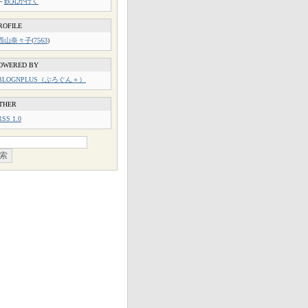
└
鉄丸が行く
ROFILE
西山奈々子
(
7563
)
OWERED BY
BLOGNPLUS（ぶろぐん＋）
THER
RSS 1.0