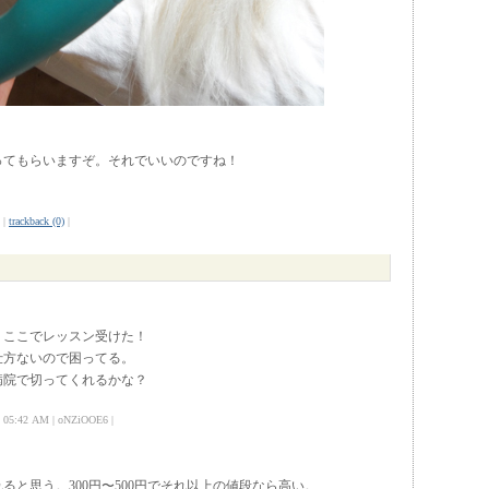
ってもらいますぞ。それでいいのですね！
|
trackback (0)
|
、ここでレッスン受けた！
仕方ないので困ってる。
病院で切ってくれるかな？
5:42 AM | oNZiOOE6 |
ると思う。300円〜500円でそれ以上の値段なら高い。