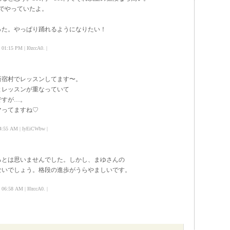
円でやっていたよ。
った。やっぱり踊れるようになりたい！
:15 PM | I0zccA0. |
新宿村でレッスンしてます〜。
とレッスンが重なっていて
ですが…。
マってますね♡
:55 AM | IyEiCWbw |
るとは思いませんでした。しかし、まゆさんの
ないでしょう。格段の進歩がうらやましいです。
:58 AM | I0zccA0. |