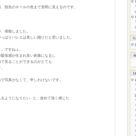
情、指先のネールの色まで克明に見えるのです。
が、堪能しました。
やっぱりバレエは美しい踊りだと思いました。
C
り」ですねぇ。
の緊張感が生まれ良い刺激になるし
A
離で見ることができるのがとても
す。
L
ので写真がなくて、申しわけないです。
るようになりたい...と、改めて強く感じた