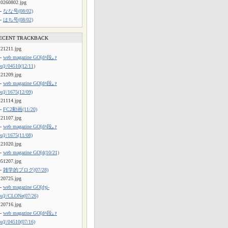
20260802.jpg
└
なな号(08/02)
└
はち号(08/02)
ECENT TRACKBACK
121211.jpg
└
web magazine GO[dﾊ段｡ｧ
ou]//04510(12/11)
121209.jpg
└
web magazine GO[dﾊ段｡ｧ
ou]//1675(12/09)
121114.jpg
└
FC2動画(11/20)
121107.jpg
└
web magazine GO[dﾊ段｡ｧ
ou]//1675(11/08)
121020.jpg
└
web magazine GO[d(10/21)
051207.jpg
└
雑学的ブログ(07/28)
120725.jpg
└
web magazine GO[dʒi-
ou]//CLONe(07/26)
120716.jpg
└
web magazine GO[dﾊ段｡ｧ
ou]//04510(07/16)