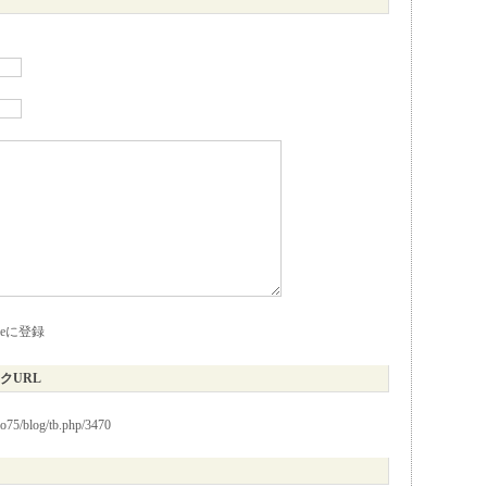
kieに登録
クURL
io75/blog/tb.php/3470