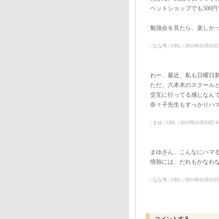
ペットショップでも500
勉強会を見たら、楽しか
| なな号 | URL | 2015年03月02日 01
わー、最近、私も日曜日
ただ、六本木のスクール
交互に行ってる感じなん
奈々子先生もすっかりハ
| まゆ | URL | 2015年03月03日 04
まゆさん、こんなにハマ
情熱には、だれもかなわ
| なな号 | URL | 2015年03月03日 06