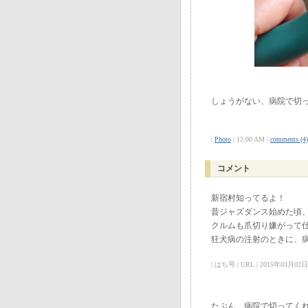
しょうがない、病院で切
|
Photo
| 12:00 AM |
comments (4)
コメント
新宿村知ってるよ！
昔ジャズダンス始めた頃
クルムも爪切り嫌がって
狂犬病の注射のときに、
| はち号 | URL | 2015年03月02日 0
たぶん、病院で切ってくれ