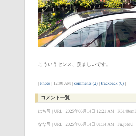
こういうセンス、羨ましいです。
|
Photo
| 12:00 AM |
comments (2)
|
trackback (0)
|
コメント一覧
はち号 | URL | 2025年06月14日 12:21 AM | K3148omU
なな号 | URL | 2025年06月14日 01:14 AM | Fn.jbfdU |