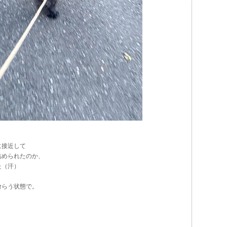
に接近して
詰められたのか、
た（汗）
喰らう状態で。