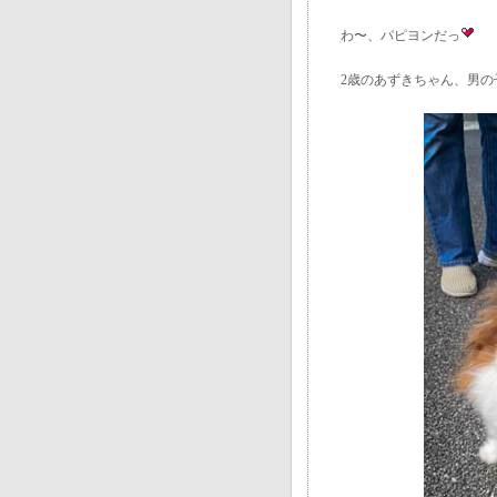
わ〜、パピヨンだっ
2歳のあずきちゃん、男の