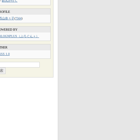
└
鉄丸が行く
ROFILE
西山奈々子
(
7564
)
OWERED BY
BLOGNPLUS（ぶろぐん＋）
THER
RSS 1.0