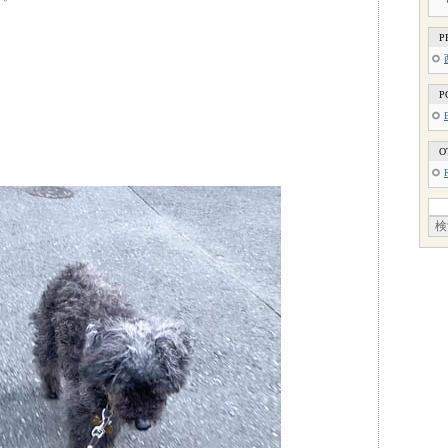
P
P
O