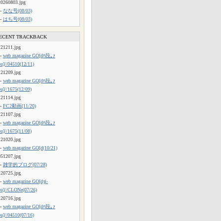
20260803.jpg
└
なな号(08/03)
└
はち号(08/03)
ECENT TRACKBACK
121211.jpg
└
web magazine GO[dﾊ段｡ｧ
ou]//04510(12/11)
121209.jpg
└
web magazine GO[dﾊ段｡ｧ
ou]//1675(12/09)
121114.jpg
└
FC2動画(11/20)
121107.jpg
└
web magazine GO[dﾊ段｡ｧ
ou]//1675(11/08)
121020.jpg
└
web magazine GO[d(10/21)
051207.jpg
└
雑学的ブログ(07/28)
120725.jpg
└
web magazine GO[dʒi-
ou]//CLONe(07/26)
120716.jpg
└
web magazine GO[dﾊ段｡ｧ
ou]//04510(07/16)