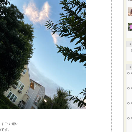
R
R
、すごく短い
歩です。