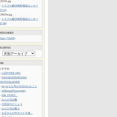
120704.jpg
└
トラブル解決無料相談センター
(07/13)
120629a.jpg
└
トラブル解決無料相談センター
(07/08)
ATEGORIES
Photo (7564件)
RCHIVES
INK
おすすめ
└
LADYWEB.ORG
└
NANAKONISHIYAMA
PHOTOGRAPHER
└
Issy＆なな号の今日のたわごと
└
JeffKennelPhotography
└
JDK SNAPS...
└
おらひ日記帳
└
七匹目のどじょう
└
おらひ日記帳２
└
お父さんの中のコドモ達。