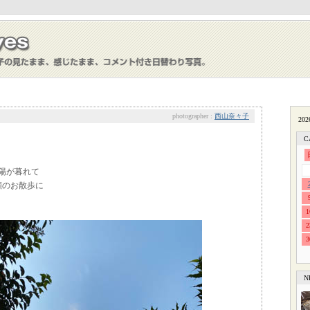
photographer :
西山奈々子
C
陽が暮れて
願のお散歩に
1
2
3
N