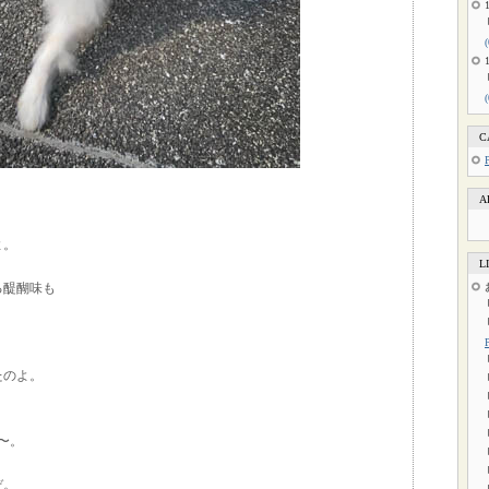
C
A
よ。
L
る醍醐味も
たのよ。
〜。
ぞ。