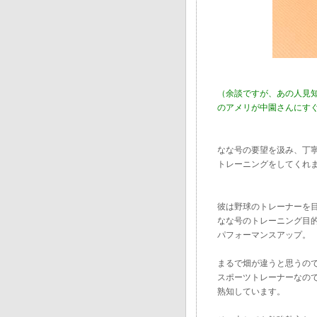
（余談ですが、あの人見
のアメリが中園さんにす
なな号の要望を汲み、丁
トレーニングをしてくれ
彼は野球のトレーナーを
なな号のトレーニング目
パフォーマンスアップ。
まるで畑が違うと思うの
スポーツトレーナーなの
熟知しています。