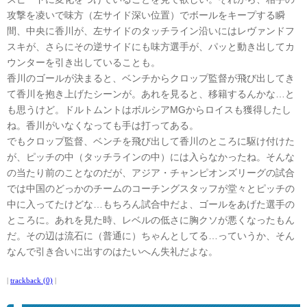
攻撃を凌いで味方（左サイド深い位置）でボールをキープする瞬
間、中央に香川が、左サイドのタッチライン沿いにはレヴァンドフ
スキが、さらにその逆サイドにも味方選手が、パッと動き出してカ
ウンターを引き出していることも。
香川のゴールが決まると、ベンチからクロップ監督が飛び出してき
て香川を抱き上げたシーンが。あれを見ると、移籍するんかな…と
も思うけど。ドルトムントはボルシアMGからロイスも獲得したし
ね。香川がいなくなっても手は打ってある。
でもクロップ監督、ベンチを飛び出して香川のところに駆け付けた
が、ピッチの中（タッチラインの中）には入らなかったね。そんな
の当たり前のことなのだが、アジア・チャンピオンズリーグの試合
では中国のどっかのチームのコーチングスタッフが堂々とピッチの
中に入ってたけどな…もちろん試合中だよ、ゴールをあげた選手の
ところに。あれを見た時、レベルの低さに胸クソが悪くなったもん
だ。その辺は流石に（普通に）ちゃんとしてる…っていうか、そん
なんで引き合いに出すのはたいへん失礼だよな。
|
trackback (0)
|