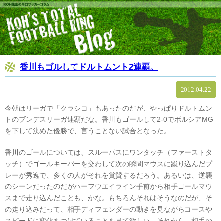
香川もゴルしてドルトムント2連覇。
2012.04.22
今朝はリーガで「クラシコ」もあったのだが、やっぱりドルトムン
トのブンデスリーガ連覇だな。香川もゴールして2-0でボルシアMG
を下して決めた優勝で、言うことない試合となった。
香川のゴールについては、スルーパスにワンタッチ（ファーストタ
ッチ）でゴールキーパーを交わして次の瞬間マウスに蹴り込んだプ
レーが秀逸で、多くの人がそれを賞賛するだろう。あるいは、逆襲
のシーンだったのだがハーフウエイライン手前から相手ゴールマウ
スまで走り込んだことも、かな。もちろんそれはそうなのだが、そ
の走り込みだって、相手ディフェンダーの動きを見ながらコースや
スピードに変化をつけていることを見て欲しい。それから、相手の