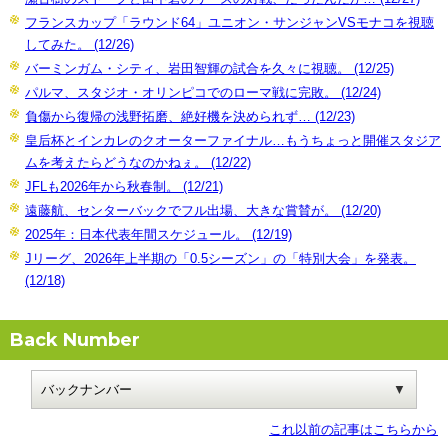
フランスカップ「ラウンド64」ユニオン・サンジャンVSモナコを視聴
してみた。 (12/26)
バーミンガム・シティ、岩田智輝の試合を久々に視聴。 (12/25)
パルマ、スタジオ・オリンピコでのローマ戦に完敗。 (12/24)
負傷から復帰の浅野拓磨、絶好機を決められず… (12/23)
皇后杯とインカレのクオーターファイナル…もうちょっと開催スタジア
ムを考えたらどうなのかねぇ。 (12/22)
JFLも2026年から秋春制。 (12/21)
遠藤航、センターバックでフル出場、大きな賞賛が。 (12/20)
2025年：日本代表年間スケジュール。 (12/19)
Jリーグ、2026年上半期の「0.5シーズン」の「特別大会」を発表。
(12/18)
Back Number
これ以前の記事はこちらから