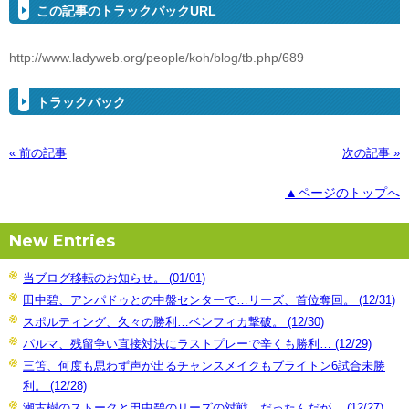
この記事のトラックバックURL
http://www.ladyweb.org/people/koh/blog/tb.php/689
トラックバック
« 前の記事
次の記事 »
▲ページのトップへ
New Entries
当ブログ移転のお知らせ。 (01/01)
田中碧、アンパドゥとの中盤センターで…リーズ、首位奪回。 (12/31)
スポルティング、久々の勝利…ベンフィカ撃破。 (12/30)
パルマ、残留争い直接対決にラストプレーで辛くも勝利… (12/29)
三笘、何度も思わず声が出るチャンスメイクもブライトン6試合未勝
利。 (12/28)
瀬古樹のストークと田中碧のリーズの対戦、だったんだが… (12/27)