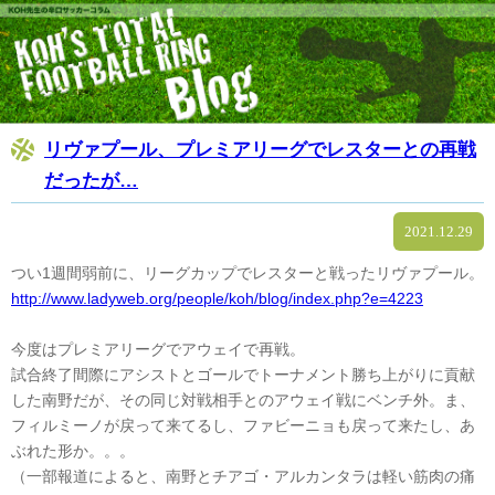
リヴァプール、プレミアリーグでレスターとの再戦
だったが…
2021.12.29
つい1週間弱前に、リーグカップでレスターと戦ったリヴァプール。
http://www.ladyweb.org/people/koh/blog/index.php?e=4223
今度はプレミアリーグでアウェイで再戦。
試合終了間際にアシストとゴールでトーナメント勝ち上がりに貢献
した南野だが、その同じ対戦相手とのアウェイ戦にベンチ外。ま、
フィルミーノが戻って来てるし、ファビーニョも戻って来たし、あ
ぶれた形か。。。
（一部報道によると、南野とチアゴ・アルカンタラは軽い筋肉の痛