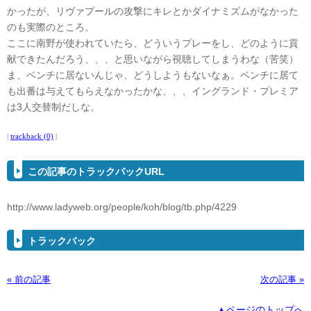
かったが、リヴァプールの攻撃にキレとかダイナミズムがなかった
のも実際のところ。
ここに南野が使われていたら、どういうプレーをし、どのように貢
献できたんだろう、、、と思いながら視聴してしまうわな（苦笑）
ま、ベンチに居ないんじゃ、どうしようもないなぁ。ベンチに居て
も出番は与えてもらえなかったかな、、、イングランド・プレミア
は3人交替制だしな。
|
trackback (0)
|
この記事のトラックバックURL
http://www.ladyweb.org/people/koh/blog/tb.php/4229
トラックバック
« 前の記事
次の記事 »
▲ページのトップへ