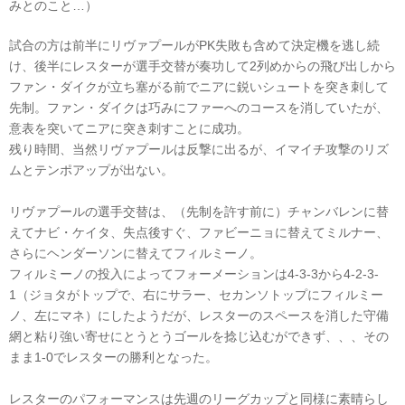
みとのこと…）
試合の方は前半にリヴァプールがPK失敗も含めて決定機を逃し続
け、後半にレスターが選手交替が奏功して2列めからの飛び出しから
ファン・ダイクが立ち塞がる前でニアに鋭いシュートを突き刺して
先制。ファン・ダイクは巧みにファーへのコースを消していたが、
意表を突いてニアに突き刺すことに成功。
残り時間、当然リヴァプールは反撃に出るが、イマイチ攻撃のリズ
ムとテンポアップが出ない。
リヴァプールの選手交替は、（先制を許す前に）チャンバレンに替
えてナビ・ケイタ、失点後すぐ、ファビーニョに替えてミルナー、
さらにヘンダーソンに替えてフィルミーノ。
フィルミーノの投入によってフォーメーションは4-3-3から4-2-3-
1（ジョタがトップで、右にサラー、セカンソトップにフィルミー
ノ、左にマネ）にしたようだが、レスターのスペースを消した守備
網と粘り強い寄せにとうとうゴールを捻じ込むができず、、、その
まま1-0でレスターの勝利となった。
レスターのパフォーマンスは先週のリーグカップと同様に素晴らし