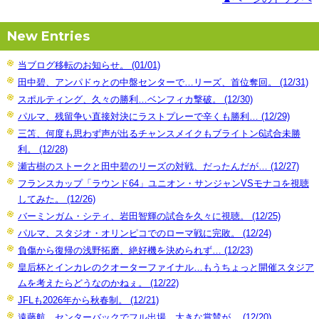
New Entries
当ブログ移転のお知らせ。 (01/01)
田中碧、アンパドゥとの中盤センターで…リーズ、首位奪回。 (12/31)
スポルティング、久々の勝利…ベンフィカ撃破。 (12/30)
パルマ、残留争い直接対決にラストプレーで辛くも勝利… (12/29)
三笘、何度も思わず声が出るチャンスメイクもブライトン6試合未勝
利。 (12/28)
瀬古樹のストークと田中碧のリーズの対戦、だったんだが… (12/27)
フランスカップ「ラウンド64」ユニオン・サンジャンVSモナコを視聴
してみた。 (12/26)
バーミンガム・シティ、岩田智輝の試合を久々に視聴。 (12/25)
パルマ、スタジオ・オリンピコでのローマ戦に完敗。 (12/24)
負傷から復帰の浅野拓磨、絶好機を決められず… (12/23)
皇后杯とインカレのクオーターファイナル…もうちょっと開催スタジア
ムを考えたらどうなのかねぇ。 (12/22)
JFLも2026年から秋春制。 (12/21)
遠藤航、センターバックでフル出場、大きな賞賛が。 (12/20)