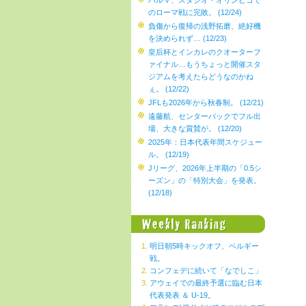
パルマ、スタジオ・オリンピコで
のローマ戦に完敗。 (12/24)
負傷から復帰の浅野拓磨、絶好機
を決められず… (12/23)
皇后杯とインカレのクオーターフ
ァイナル…もうちょっと開催スタ
ジアムを考えたらどうなのかね
ぇ。 (12/22)
JFLも2026年から秋春制。 (12/21)
遠藤航、センターバックでフル出
場、大きな賞賛が。 (12/20)
2025年：日本代表年間スケジュー
ル。 (12/19)
Jリーグ、2026年上半期の「0.5シ
ーズン」の「特別大会」を発表。
(12/18)
明日朝5時キックオフ、ベルギー
戦。
コンフェデに続いて「なでしこ」
アウェイでの最終予選に臨む日本
代表発表 ＆ U-19。