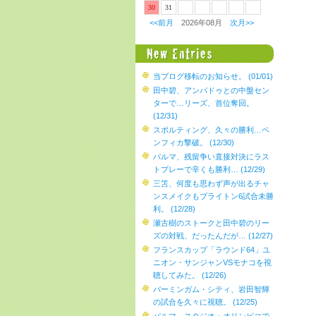
30
31
<<前月
2026年08月
次月>>
当ブログ移転のお知らせ。 (01/01)
田中碧、アンパドゥとの中盤セン
ターで…リーズ、首位奪回。
(12/31)
スポルティング、久々の勝利…ベ
ンフィカ撃破。 (12/30)
パルマ、残留争い直接対決にラス
トプレーで辛くも勝利… (12/29)
三笘、何度も思わず声が出るチャ
ンスメイクもブライトン6試合未勝
利。 (12/28)
瀬古樹のストークと田中碧のリー
ズの対戦、だったんだが… (12/27)
フランスカップ「ラウンド64」ユ
ニオン・サンジャンVSモナコを視
聴してみた。 (12/26)
バーミンガム・シティ、岩田智輝
の試合を久々に視聴。 (12/25)