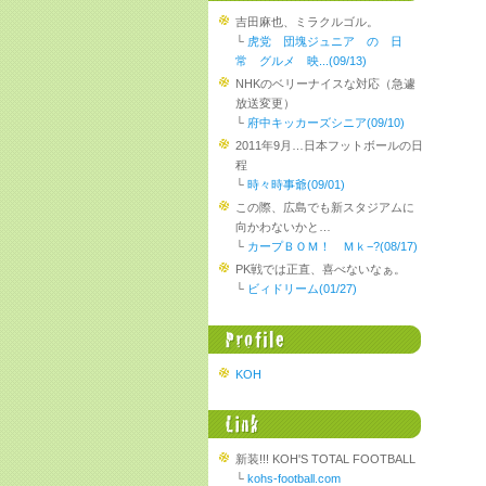
吉田麻也、ミラクルゴル。
└
虎党 団塊ジュニア の 日
常 グルメ 映...(09/13)
NHKのベリーナイスな対応（急遽
放送変更）
└
府中キッカーズシニア(09/10)
2011年9月…日本フットボールの日
程
└
時々時事爺(09/01)
この際、広島でも新スタジアムに
向かわないかと…
└
カープＢＯＭ！ Ｍｋ−?(08/17)
PK戦では正直、喜べないなぁ。
└
ビィドリーム(01/27)
KOH
新装!!! KOH'S TOTAL FOOTBALL
└
kohs-football.com