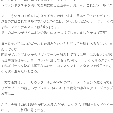
レヴァンドフスキを潰して奥川に出した選手も、奥川も、これはワールドク
ま、こういうのを報道しなきゃイカンわけですよ、日本の〇ったメディア。
試合の方はこれでザルツブルクは2-2に追いついたわけだが、、、アレ…その
まれてファイナルスコアは2-6っすか。。。
奥川のゴールがバイエルンの怒りに火をつけてしまいましたかね（苦笑）
ヨーロッパではこのゴールを香川みたいだと形容してた所もあるらしい。ま
あるけどな。
南野がザルツブルクからリヴァプールへ移籍して直後は奥川はスタメンが続
ろ途中出場ばかり。ヨーロッパへ渡ってもう丸5年か、、、そろそろステッ
すればゴールを決める選手なんだが、コンスタントにスタメンで起用されな
そろ次へ進みたいところ。
一方で南野は、、、リヴァプールが4-2-3-1のフォーメーションを敷く時
リヴァプールの新しいオプション（4-2-3-1）で南野の存在がクローズア
幕前は…
んで、今夜はJ2の11試合が行われるんだが。なんで（水曜日＝ミッドウイ
に、、、って普通に思うわな。