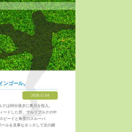
インゴール。
2020.11.04
ルクは60分過ぎに奥川を投入。
ィードした所、ザルツブルクの中
スピードと角度のスルーパ
ボールを見事なタッチして次の瞬