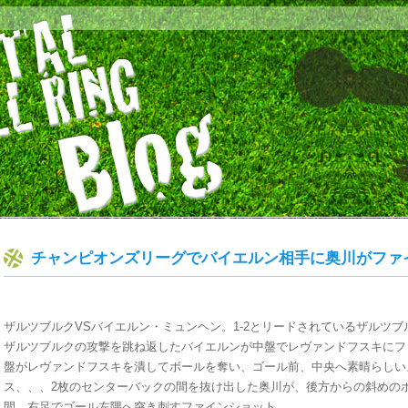
チャンピオンズリーグでバイエルン相手に奥川がファ
ザルツブルクVSバイエルン・ミュンヘン。1-2とリードされているザルツブ
ザルツブルクの攻撃を跳ね返したバイエルンが中盤でレヴァンドフスキにフ
盤がレヴァンドフスキを潰してボールを奪い、ゴール前、中央へ素晴らしい
ス、、、2枚のセンターバックの間を抜け出した奥川が、後方からの斜めの
間、右足でゴール左隅へ突き刺すファインショット。