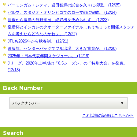
バーミンガム・シティ、岩田智輝の試合を久々に視聴。 (12/25)
パルマ、スタジオ・オリンピコでのローマ戦に完敗。 (12/24)
負傷から復帰の浅野拓磨、絶好機を決められず… (12/23)
皇后杯とインカレのクオーターファイナル…もうちょっと開催スタジア
ムを考えたらどうなのかねぇ。 (12/22)
JFLも2026年から秋春制。 (12/21)
遠藤航、センターバックでフル出場、大きな賞賛が。 (12/20)
2025年：日本代表年間スケジュール。 (12/19)
Jリーグ、2026年上半期の「0.5シーズン」の「特別大会」を発表。
(12/18)
Back Number
これ以前の記事はこちらから
Search