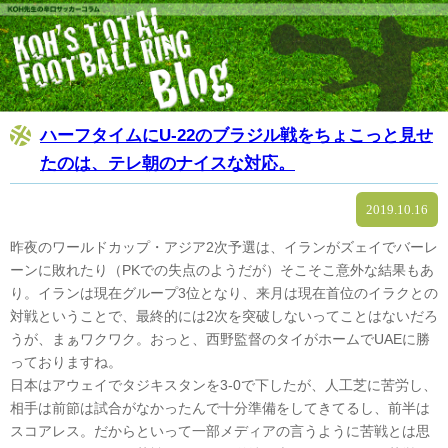
ハーフタイムにU-22のブラジル戦をちょこっと見せ
たのは、テレ朝のナイスな対応。
2019.10.16
昨夜のワールドカップ・アジア2次予選は、イランがズェイでバーレ
ーンに敗れたり（PKでの失点のようだが）そこそこ意外な結果もあ
り。イランは現在グループ3位となり、来月は現在首位のイラクとの
対戦ということで、最終的には2次を突破しないってことはないだろ
うが、まぁワクワク。おっと、西野監督のタイがホームでUAEに勝
っておりますね。
日本はアウェイでタジキスタンを3-0で下したが、人工芝に苦労し、
相手は前節は試合がなかったんで十分準備をしてきてるし、前半は
スコアレス。だからといって一部メディアの言うように苦戦とは思