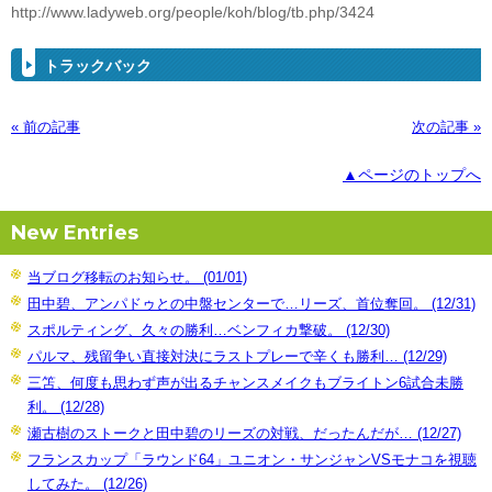
http://www.ladyweb.org/people/koh/blog/tb.php/3424
トラックバック
« 前の記事
次の記事 »
▲ページのトップへ
New Entries
当ブログ移転のお知らせ。 (01/01)
田中碧、アンパドゥとの中盤センターで…リーズ、首位奪回。 (12/31)
スポルティング、久々の勝利…ベンフィカ撃破。 (12/30)
パルマ、残留争い直接対決にラストプレーで辛くも勝利… (12/29)
三笘、何度も思わず声が出るチャンスメイクもブライトン6試合未勝
利。 (12/28)
瀬古樹のストークと田中碧のリーズの対戦、だったんだが… (12/27)
フランスカップ「ラウンド64」ユニオン・サンジャンVSモナコを視聴
してみた。 (12/26)