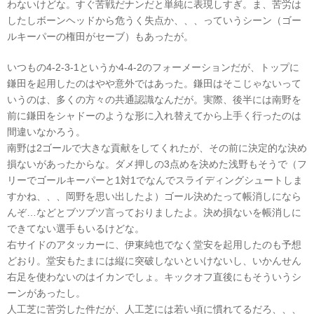
わないけどな。すぐ苦戦だナンだと単純に表現しすぎ。ま、苦労は
したしボーンヘッドから危うく失点か、、、っていうシーン（ゴー
ルキーパーの権田がセーブ）もあったが。
いつもの4-2-3-1というか4-4-2のフォーメーションだが、トップに
鎌田を起用したのはやや意外ではあった。鎌田はそこじゃないって
いうのは、多くの方々の共通認識なんだが。実際、後半には南野を
前に鎌田をシャドーのような形に入れ替えてから上手く行ったのは
間違いなかろう。
南野は2ゴールで大きな貢献をしてくれたが、その前に決定的な決め
損ないがあったからな。ダメ押しの3点めを決めた浅野もそうで（フ
リーでゴールキーパーと1対1でなんでスライディングシュートしま
すかね、、、岡野を思い出したよ）ゴール決めたって帳消しになら
んぞ…などとブツブツ言っておりましたよ。決め損ないを帳消しに
できてない選手もいるけどな。
右サイドのアタッカーに、伊東純也でなく堂安を起用したのも予想
どおり。堂安もたまには縦に突破しないといけないし、いかんせん
右足を使わないのはイカンでしょ。キックオフ直後にもそういうシ
ーンがあったし。
人工芝に苦労した件だが、人工芝には若い頃に慣れてるだろ、、、