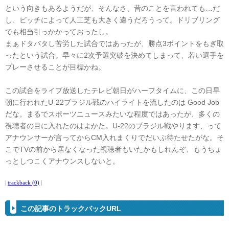
という向きもあるようだが、そんなさ、昔のことを言われても…だ
し、ピッチによって人工芝も大きく違うだろうって。ドリブリング
でも相当引っかかっておったし。
まぁドタバタし苦労した試合ではあったが、勝点3ポイントをもぎ取
ったという試合。早々に2次予選突破を決めてしまって、若い選手を
プレーさせることが目標かね。
この試合をライブ放送したテレビ朝日がハーフタイムに、この日早
朝に行われたU-22ブラジル戦のハイライトを流したのは Good Job
だな。まるでスポーツニュースみたいな程度ではあったが、多くの
視聴者の目に入れたのはよかた。U-22のブラジル戦やります、って
アナウンサーが言ってからCM入れまくりでだいぶ待たせたがな。そ
こでTVの前から居なくなった視聴者もいたかもしれんぞ、もうちょ
っとしつこくアナウンスしないと。
|
trackback (0)
|
この記事のトラックバックURL