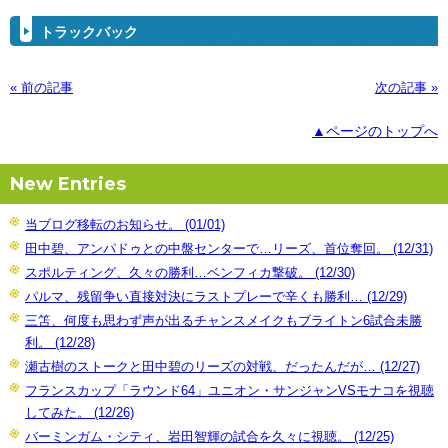
トラックバック
« 前の記事
次の記事 »
▲ページのトップへ
New Entries
当ブログ移転のお知らせ。 (01/01)
田中碧、アンパドゥとの中盤センターで…リーズ、首位奪回。 (12/31)
スポルティング、久々の勝利…ベンフィカ撃破。 (12/30)
パルマ、残留争い直接対決にラストプレーで辛くも勝利… (12/29)
三笘、何度も思わず声が出るチャンスメイクもブライトン6試合未勝
利。 (12/28)
瀬古樹のストークと田中碧のリーズの対戦、だったんだが… (12/27)
フランスカップ「ラウンド64」ユニオン・サンジャンVSモナコを視聴
してみた。 (12/26)
バーミンガム・シティ、岩田智輝の試合を久々に視聴。 (12/25)