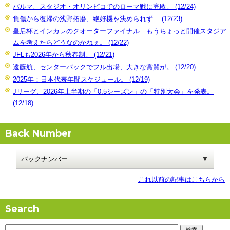
パルマ、スタジオ・オリンピコでのローマ戦に完敗。 (12/24)
負傷から復帰の浅野拓磨、絶好機を決められず… (12/23)
皇后杯とインカレのクオーターファイナル…もうちょっと開催スタジア
ムを考えたらどうなのかねぇ。 (12/22)
JFLも2026年から秋春制。 (12/21)
遠藤航、センターバックでフル出場、大きな賞賛が。 (12/20)
2025年：日本代表年間スケジュール。 (12/19)
Jリーグ、2026年上半期の「0.5シーズン」の「特別大会」を発表。
(12/18)
Back Number
これ以前の記事はこちらから
Search