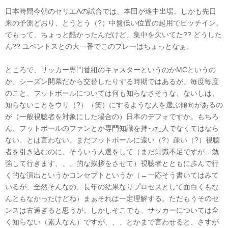
日本時間今朝のセリエAの試合では、本田が途中出場。しかも先日
来の予測どおり、とうとう（?）中盤低い位置の起用でピッチイン。
でもって、ちょっと酷かったんだけど、集中を欠いてた?? どうした
ん?? ユベントスとの大一番でこのプレーはちょっとなぁ。
ところで、サッカー専門番組のキャスターというのかMCというの
か、シーズン開幕だから交替したりする時期ではあるが、毎度毎度
のこと、フットボールについては何も知らなさそうな、ないしは、
知らないことをウリ（?）（笑）にするような人を選ぶ傾向があるの
が（一般視聴者を対象にした場合の）日本のデフォですか。もちろ
ん、フットボールのファンとか専門知識を持った人でなくてはなら
ない、とは言わない。まだフットボールに遠い（?）疎い（?）視聴
者を引き込むのに、そういう人選をして（まだ知識不足ですが…勉
強して行きます、、、的な挨拶をさせて）視聴者とともに歩んで行
く的な演出というかコンセプトというか（←一応そう書いてはみて
いるが、全然そんなの、長年の結果なりプロセスとして面白くもな
んともなかったけどね）まぁそれは一定理解する。ただもうそのセ
ンスは古過ぎると思うが。しかしそこでも、サッカーについては全
く知らない（素人なん）ですが、、、とかまで言わせると、さすが