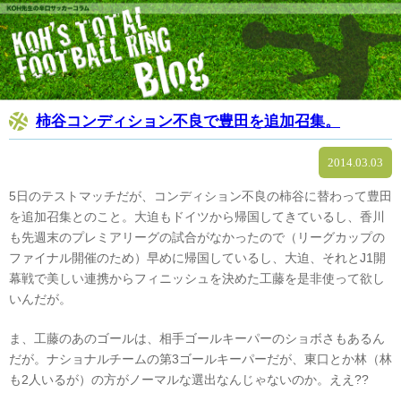
柿谷コンディション不良で豊田を追加召集。
2014.03.03
5日のテストマッチだが、コンディション不良の柿谷に替わって豊田
を追加召集とのこと。大迫もドイツから帰国してきているし、香川
も先週末のプレミアリーグの試合がなかったので（リーグカップの
ファイナル開催のため）早めに帰国しているし、大迫、それとJ1開
幕戦で美しい連携からフィニッシュを決めた工藤を是非使って欲し
いんだが。
ま、工藤のあのゴールは、相手ゴールキーパーのショボさもあるん
だが。ナショナルチームの第3ゴールキーパーだが、東口とか林（林
も2人いるが）の方がノーマルな選出なんじゃないのか。ええ??