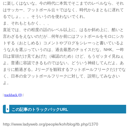
に楽しくはないな。今の時代に本気でそこまでのレベルなら、それ
はサッカー、フットボール云々ではなく、時代からまともに遅れて
るでしょ。。。そういうのを使わないでくれ。
ま、それもともかく、、、
直近では、その程度の話のレベル以上に、はるか斜め上に、酷いと
言わざるをえないのだが…何年か前にはフットボールをモロにシカ
トする（おとしめる）コメントやブログをシレーっと書いているよ
うな人を選ぶっていうのは、過去最悪のチョイスだな。NHK。一昨
日は冒頭だけ見てあげた（確認のため）けど、もうゼッタイ見ねぇ
よ。普通に容認できるものではない。どういう神経してんだよ。あ
まりに酷過ぎる。Jリーグを観戦するフットボールフリークだけでな
く、日本の全フットボールフリークに対して、説明してみなさい
よ。
|
trackback (0)
|
この記事のトラックバックURL
http://www.ladyweb.org/people/koh/blog/tb.php/1370