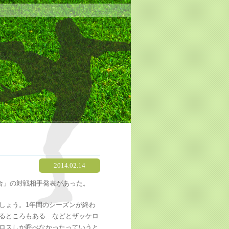
2014.02.14
合」の対戦相手発表があった。
しょう。1年間のシーズンが終わ
るところもある…などとザッケロ
ロスしか呼べなかったっていうと