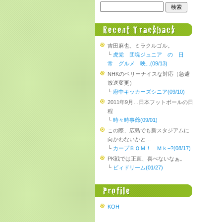
吉田麻也、ミラクルゴル。
└
虎党 団塊ジュニア の 日
常 グルメ 映...(09/13)
NHKのベリーナイスな対応（急遽
放送変更）
└
府中キッカーズシニア(09/10)
2011年9月…日本フットボールの日
程
└
時々時事爺(09/01)
この際、広島でも新スタジアムに
向かわないかと…
└
カープＢＯＭ！ Ｍｋ−?(08/17)
PK戦では正直、喜べないなぁ。
└
ビィドリーム(01/27)
KOH