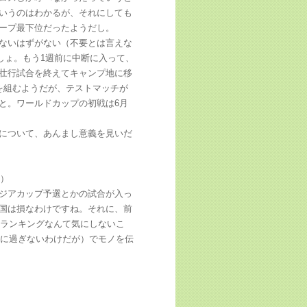
いうのはわかるが、それにしても
ープ最下位だったようだし。
ないはずがない（不要とは言えな
しょ。もう1週前に中断に入って、
壮行試合を終えてキャンプ地に移
を組むようだが、テストマッチが
と。ワールドカップの初戦は6月
について、あんまし意義を見いだ
笑）
ジアカップ予選とかの試合が入っ
国は損なわけですね。それに、前
Aランキングなんて気にしないこ
」に過ぎないわけだが）でモノを伝