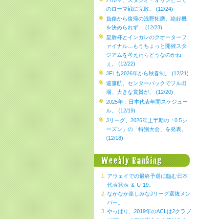
パルマ、スタジオ・オリンピコで
のローマ戦に完敗。 (12/24)
負傷から復帰の浅野拓磨、絶好機
を決められず… (12/23)
皇后杯とインカレのクオーターフ
ァイナル…もうちょっと開催スタ
ジアムを考えたらどうなのかね
ぇ。 (12/22)
JFLも2026年から秋春制。 (12/21)
遠藤航、センターバックでフル出
場、大きな賞賛が。 (12/20)
2025年：日本代表年間スケジュー
ル。 (12/19)
Jリーグ、2026年上半期の「0.5シ
ーズン」の「特別大会」を発表。
(12/18)
アウェイでの最終予選に臨む日本
代表発表 ＆ U-19。
なかなか楽しみなJリーグ選抜メン
バー。
やっぱり、2019年のACLは2クラブ