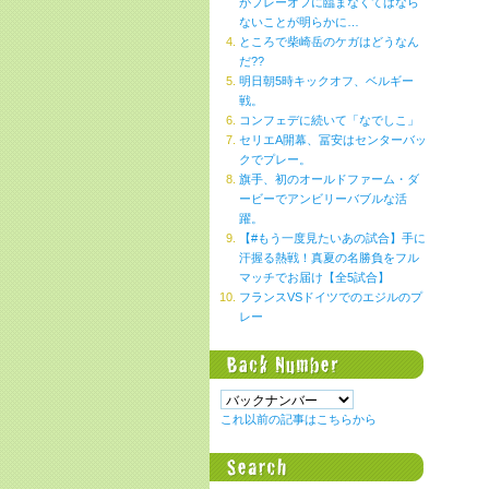
がプレーオフに臨まなくてはなら
ないことが明らかに…
ところで柴崎岳のケガはどうなん
だ??
明日朝5時キックオフ、ベルギー
戦。
コンフェデに続いて「なでしこ」
セリエA開幕、冨安はセンターバッ
クでプレー。
旗手、初のオールドファーム・ダ
ービーでアンビリーバブルな活
躍。
【#もう一度見たいあの試合】手に
汗握る熱戦！真夏の名勝負をフル
マッチでお届け【全5試合】
フランスVSドイツでのエジルのプ
レー
これ以前の記事はこちらから