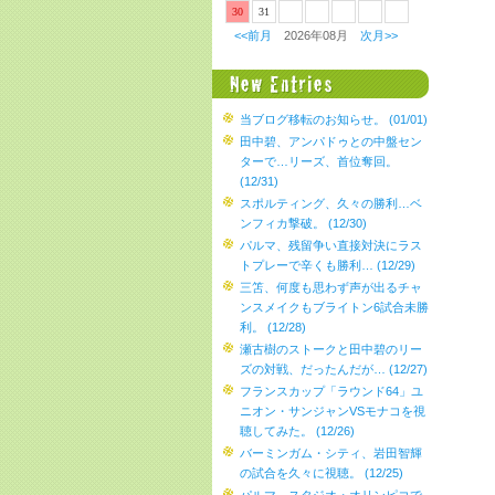
30
31
<<前月
2026年08月
次月>>
当ブログ移転のお知らせ。 (01/01)
田中碧、アンパドゥとの中盤セン
ターで…リーズ、首位奪回。
(12/31)
スポルティング、久々の勝利…ベ
ンフィカ撃破。 (12/30)
パルマ、残留争い直接対決にラス
トプレーで辛くも勝利… (12/29)
三笘、何度も思わず声が出るチャ
ンスメイクもブライトン6試合未勝
利。 (12/28)
瀬古樹のストークと田中碧のリー
ズの対戦、だったんだが… (12/27)
フランスカップ「ラウンド64」ユ
ニオン・サンジャンVSモナコを視
聴してみた。 (12/26)
バーミンガム・シティ、岩田智輝
の試合を久々に視聴。 (12/25)