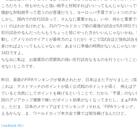
ころだろう。何もやたらと強い相手と対戦すればいいってもんじゃないって
微妙な対戦相手って思うのが普通だろう。ヨーロッパ予選でダントツのグル
しかし、国内での壮行試合って、そんなに重要かねぇ。いや、何かと重要で
い）のはわかるけれども、J1のワールドカップ前の最後の試合が5月18日で
壮行試合やるんだったらもうちょっと前にやった方がいいんじゃないかね。
動し（アメリカのマイアミが最有力のようだが）そこで2試合ほど強化試合
多ければよいってもんじゃないが、あまりに準備の時間がないんじゃないか
14日ですよ。
ちなみに私は、お披露目の雰囲気の強い壮行試合なるものを行うということ
せないところです。
昨日、最新のFIFAランキングが発表されたが、日本はまた下がりました（
これは、テストマッチのポイントが低く公式戦のポイントが高く、例えばア
ていると当然にしてポイントを稼げるということで。だから「予選」のない
回のアジアカップ優勝で稼いだポイント効果がなくなってきたし。まぁFIF
と。ただま、日本のメディアはすぐランキング（それも「FIFAランキング
えるからな…ま、ワールドカップ本大会で勝てば相当稼げるんだけど。
|
trackback (0)
|