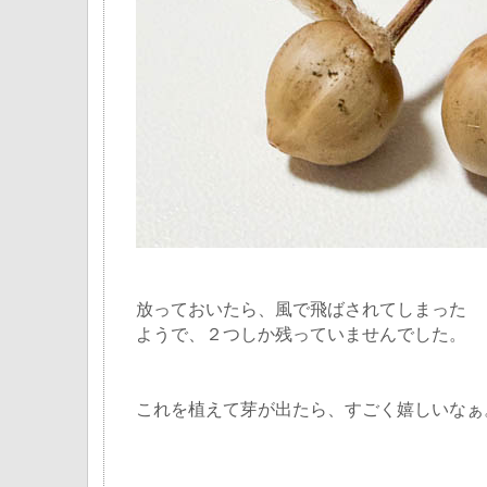
放っておいたら、風で飛ばされてしまった
ようで、２つしか残っていませんでした。
これを植えて芽が出たら、すごく嬉しいなぁ