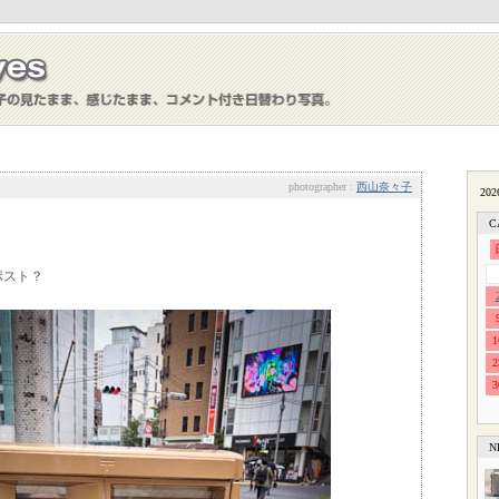
photographer :
西山奈々子
C
ポスト？
1
2
3
N