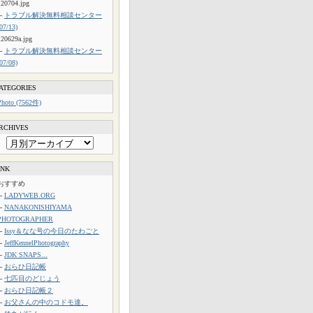
120704.jpg
└
トラブル解決無料相談センター
(07/13)
120629a.jpg
└
トラブル解決無料相談センター
(07/08)
ATEGORIES
Photo (7562件)
RCHIVES
INK
おすすめ
└
LADYWEB.ORG
└
NANAKONISHIYAMA
PHOTOGRAPHER
└
Issy＆なな号の今日のたわごと
└
JeffKennelPhotography
└
JDK SNAPS...
└
おらひ日記帳
└
七匹目のどじょう
└
おらひ日記帳２
└
お父さんの中のコドモ達。