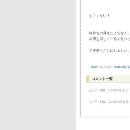
すごくない？
物持ちの良さだけでなく
場所を探して一発で見つ
早速使うことにしました
|
Photo
| 12:00 AM |
comments (2)
コメント一覧
はち号 | URL | 2026年06月12日 12
なな号 | URL | 2026年06月12日 10: