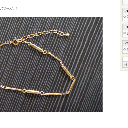
見つかった！
P
P
O
。