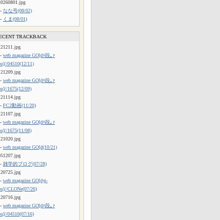
20260801.jpg
└
なな号(08/02)
└
くま(08/01)
ECENT TRACKBACK
121211.jpg
└
web magazine GO[dﾊ段｡ｧ
ou]//04510(12/11)
121209.jpg
└
web magazine GO[dﾊ段｡ｧ
ou]//1675(12/09)
121114.jpg
└
FC2動画(11/20)
121107.jpg
└
web magazine GO[dﾊ段｡ｧ
ou]//1675(11/08)
121020.jpg
└
web magazine GO[d(10/21)
051207.jpg
└
雑学的ブログ(07/28)
120725.jpg
└
web magazine GO[dʒi-
ou]//CLONe(07/26)
120716.jpg
└
web magazine GO[dﾊ段｡ｧ
ou]//04510(07/16)