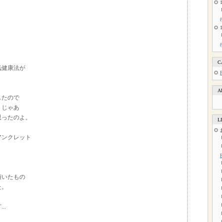
C
気健康法が
A
したので
、じゃあ
思ったのよ。
L
アンクレット
頂いたもの
た。
..