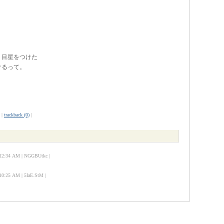
、目星をつけた
けるって。
。
|
trackback (0)
|
:34 AM | NGGBUtkc |
25 AM | 5IaE.StM |