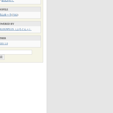
└
鉄丸が行く
ROFILE
西山奈々子
(
7562
)
OWERED BY
BLOGNPLUS（ぶろぐん＋）
THER
RSS 1.0