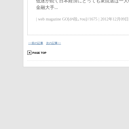
低迷が続く日本経済にとっても衆院選は一大
金融大手...
| web magazine GO[dﾊ段｡ｧou]//1675 | 2012年12月09日 
<<前の記事
次の記事>>