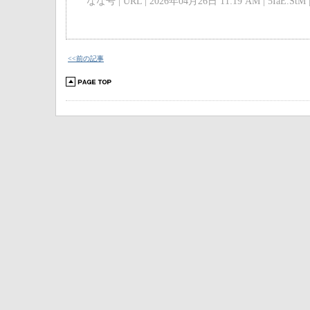
なな号 | URL | 2026年04月26日 11:19 AM | 5IaE.StM 
<<前の記事