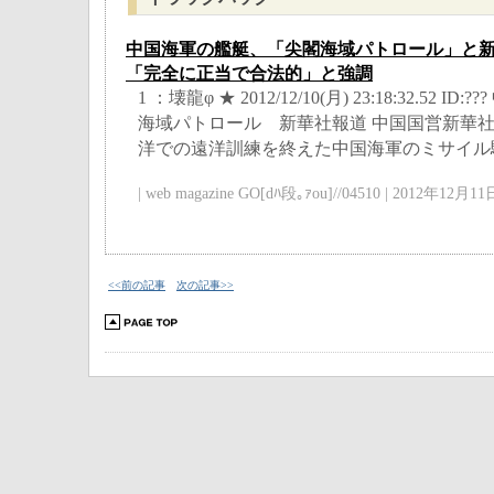
中国海軍の艦艇、「尖閣海域パトロール」と
「完全に正当で合法的」と強調
1 ：壊龍φ ★ 2012/12/10(月) 23:18:32.52
海域パトロール 新華社報道 中国国営新華
洋での遠洋訓練を終えた中国海軍のミサイル駆逐
| web magazine GO[dﾊ段｡ｧou]//04510 | 2012年12月11日
<<前の記事
次の記事>>