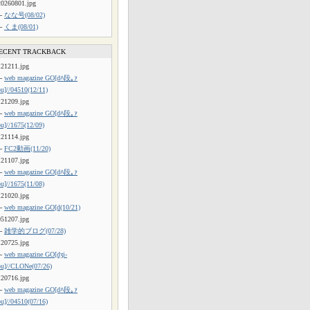
20260801.jpg
└
なな号(08/02)
└
くま(08/01)
ECENT TRACKBACK
121211.jpg
└
web magazine GO[dﾊ段｡ｧ
ou]//04510(12/11)
121209.jpg
└
web magazine GO[dﾊ段｡ｧ
ou]//1675(12/09)
121114.jpg
└
FC2動画(11/20)
121107.jpg
└
web magazine GO[dﾊ段｡ｧ
ou]//1675(11/08)
121020.jpg
└
web magazine GO[d(10/21)
051207.jpg
└
雑学的ブログ(07/28)
120725.jpg
└
web magazine GO[dʒi-
ou]//CLONe(07/26)
120716.jpg
└
web magazine GO[dﾊ段｡ｧ
ou]//04510(07/16)