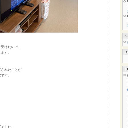
C
を受けたので、
きます。
A
L
応されたことが
配です。
ブでした。