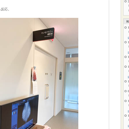
る反応。
R