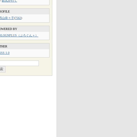
└
鉄丸が行く
ROFILE
西山奈々子
(
7562
)
OWERED BY
BLOGNPLUS（ぶろぐん＋）
THER
RSS 1.0