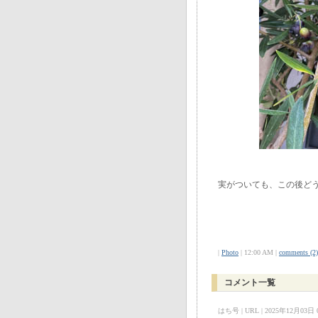
実がついても、この後ど
|
Photo
| 12:00 AM |
comments (2)
コメント一覧
はち号 | URL | 2025年12月03日 03