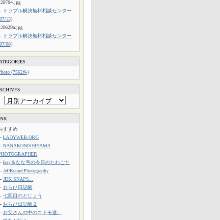
120704.jpg
└
トラブル解決無料相談センター
(07/13)
120629a.jpg
└
トラブル解決無料相談センター
(07/08)
ATEGORIES
Photo (7562件)
RCHIVES
INK
おすすめ
└
LADYWEB.ORG
└
NANAKONISHIYAMA
PHOTOGRAPHER
└
Issy＆なな号の今日のたわごと
└
JeffKennelPhotography
└
JDK SNAPS...
└
おらひ日記帳
└
七匹目のどじょう
└
おらひ日記帳２
└
お父さんの中のコドモ達。