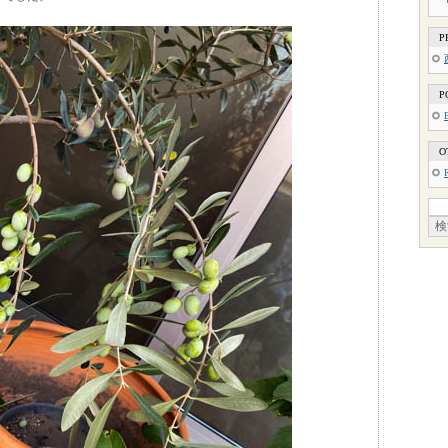
P
P
O