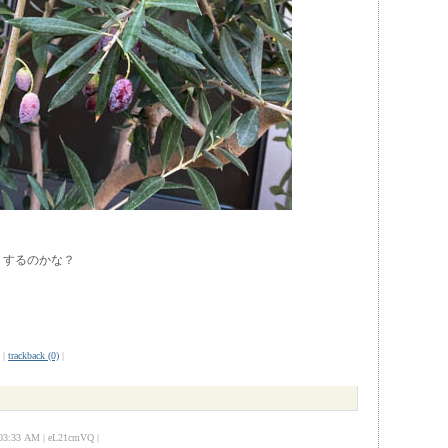
うするのかな？
|
trackback (0)
|
:33 AM | eL21cmVQ |