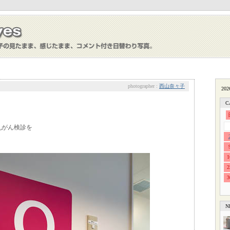
photographer :
西山奈々子
C
乳がん検診を
1
2
3
N