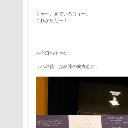
クゥ〜、見ていろヨォ〜。
これからだー！
※今日のオマケ
リハの後、お友達の発表会に。